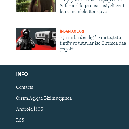
"Er şeyni eki künde taşlap kettim".
Seferberlik qorqusı rusiyelilerni
kene memleketten quva
İNSAN AQLARI
"Qırım birdemligi" işini toqtattı,
tintüv ve tutuvlar ise Qırımda daa
çoq oldı
Русский
INFO
Українською
Contacts
QOŞULIÑIZ!
Qırım.Aqiqat. Bizim aqqında
Android | iOS
RSS