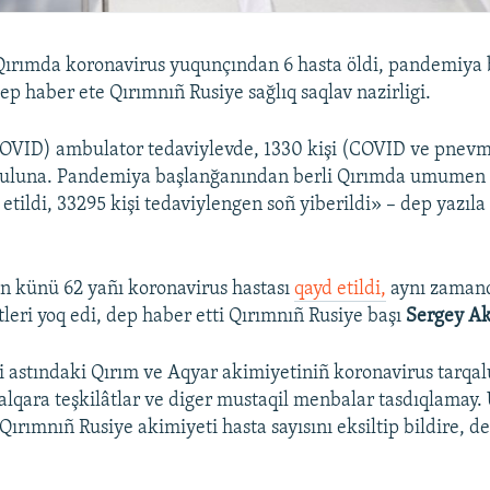
ırımda koronavirus yuqunçından 6 hasta öldi, pandemiya
dep haber ete Qırımnıñ Rusiye sağlıq saqlav nazirligi.
COVID) ambulator tedaviylevde, 1330 kişi (COVID ve pnev
uluna. Pandemiya başlanğanından berli Qırımda umumen
 etildi, 33295 kişi tedaviylengen soñ yiberildi» – dep yazıl
n künü 62 yañı koronavirus hastası
qayd etildi,
aynı zaman
tleri yoq edi, dep haber etti Qırımnıñ Rusiye başı
Sergey Ak
i astındaki Qırım ve Aqyar akimiyetiniñ koronavirus tarqal
 halqara teşkilâtlar ve diger mustaqil menbalar tasdıqlamay.
 Qırımnıñ Rusiye akimiyeti hasta sayısını eksiltip bildire, d