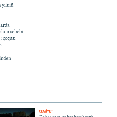
 yılnıñ
larda
 ölüm sebebi
; çoqusı
e.
binden
CEMİYET