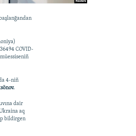
 başlanğandan
moniya)
 36494 COVID-
a müessiseniñ
da 4-niñ
sönov.
uvına dair
 Ukraina aq
ep bildirgen