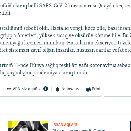
nCoV olaraq belli SARS-CoV-2 koronavirusı Qıtayda keçken
tildi.
talığınıñ sebebi oldı. Hastalıq yengil keçe bile, bazı insan
gripp alâmetleri, yüksek sıcaq ve öksürüv körüne bile. Bu
vmoniyağa keçmesi mümkün. Hastalarnıñ ekseriyeti tüzele
et sisteması zayıf olğan insanlar, hususan qartlar vefat et
rtnıñ 11-nde Dünya sağlıq teşkilâtı yañı koronavirus sebe
lıq qırğınlığını pandemiya olaraq tanıdı.
VPN-siz oquñız
Follow us
Print
İNSAN AQLARI