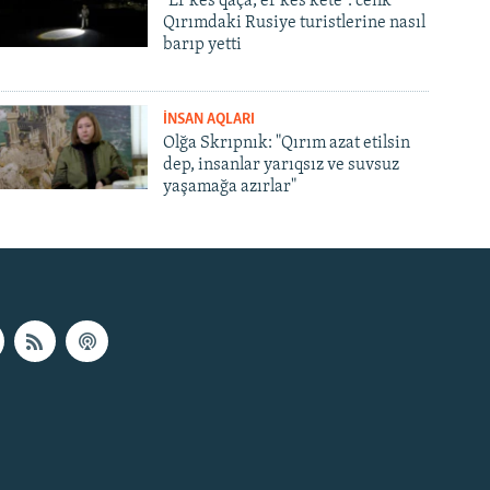
"Er kes qaça, er kes kete": cenk
Qırımdaki Rusiye turistlerine nasıl
barıp yetti
İNSAN AQLARI
Olğa Skrıpnık: "Qırım azat etilsin
dep, insanlar yarıqsız ve suvsuz
yaşamağa azırlar"