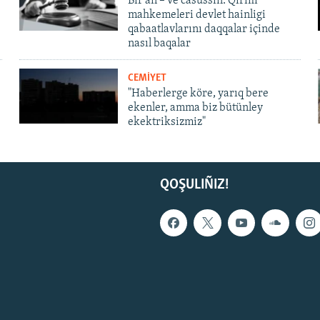
Bir an – ve casussıñ. Qırım
mahkemeleri devlet hainligi
qabaatlavlarını daqqalar içinde
nasıl baqalar
CEMİYET
"Haberlerge köre, yarıq bere
ekenler, amma biz bütünley
ekektriksizmiz"
QOŞULIÑIZ!