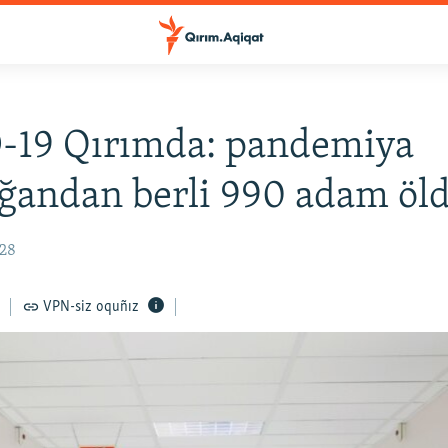
-19 Qırımda: pandemiya
ğandan berli 990 adam öld
:28
VPN-siz oquñız