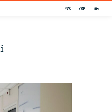
РУС
УКР
i