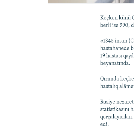
Keçken künü Q
berli ise 990, 
«1345 insan (
hastahanede b
19 hastası qayd
beyanatında.
Qırımda keçke
hastalıq alâme
Rusiye nezaret
statistikasını
qorçalayıcıları
edi.