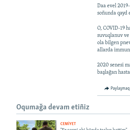
Daa evel 2019-
soñunda qayd e
O, COVID-19 has
suvuqlanuv ve 
ola bilgen pne
allarda immunit
2020 senesi ma
başlağan hasta
Paylaşmaq
Oqumağa devam etiñiz
CEMİYET