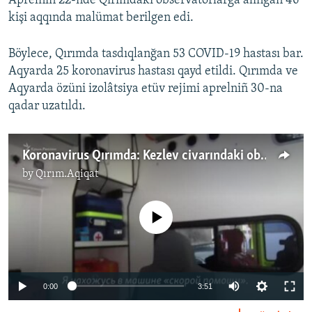
Aprelniñ 22-nde Qırımdaki observatorlarğa alınğan 46
kişi aqqında malümat berilgen edi.
Böylece, Qırımda tasdıqlanğan 53 COVID-19 hastası bar.
Aqyarda 25 koronavirus hastası qayd etildi. Qırımda ve
Aqyarda özüni izolâtsiya etüv rejimi aprelniñ 30-na
qadar uzatıldı.
Koronavirus Qırımda: Kezlev civarındaki observator nedir (video)
by
Qırım.Aqiqat
No media source currently available
Auto
0:00
3:51
270p