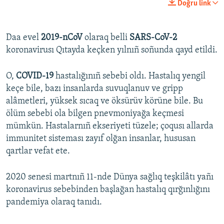
Doğru link
360p
Auto
270p
360p
404p
404p
Daa evel
2019-nCoV
olaraq belli
SARS-CoV-2
koronavirusı Qıtayda keçken yılnıñ soñunda qayd etildi.
1080p
1080p
O,
COVID-19
hastalığınıñ sebebi oldı. Hastalıq yengil
keçe bile, bazı insanlarda suvuqlanuv ve gripp
alâmetleri, yüksek sıcaq ve öksürüv körüne bile. Bu
ölüm sebebi ola bilgen pnevmoniyağa keçmesi
mümkün. Hastalarnıñ ekseriyeti tüzele; çoqusı allarda
immunitet sisteması zayıf olğan insanlar, hususan
qartlar vefat ete.
2020 senesi martnıñ 11-nde Dünya sağlıq teşkilâtı yañı
koronavirus sebebinden başlağan hastalıq qırğınlığını
pandemiya olaraq tanıdı.