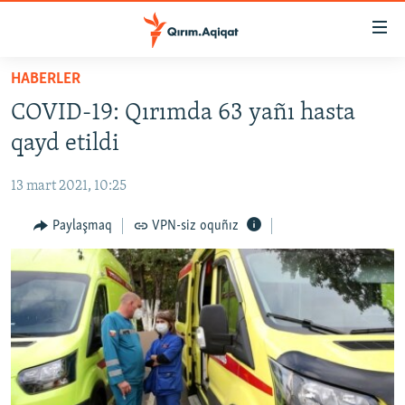
Link
açıqlığı
Esas
HABERLER
mündericege
HABERLER
COVID-19: Qırımda 63 yañı hasta
qaytmaq
SİYASET
Baş
qayd etildi
İQTİSADİYAT
navigatsiyağa
qaytmaq
13 mart 2021, 10:25
CEMİYET
Qıdıruvğa
MEDENİYET
Paylaşmaq
VPN-siz oquñız
qaytmaq
İNSAN AQLARI
VİDEO
SÜRET
BLOGLAR
FİKİR