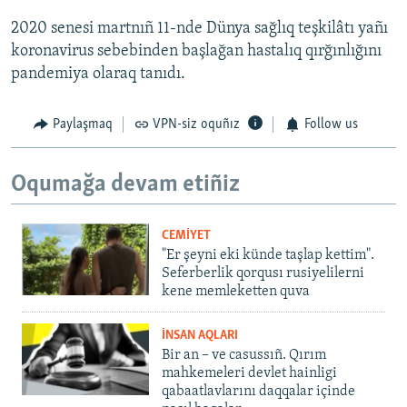
2020 senesi martnıñ 11-nde Dünya sağlıq teşkilâtı yañı
koronavirus sebebinden başlağan hastalıq qırğınlığını
pandemiya olaraq tanıdı.
Paylaşmaq
VPN-siz oquñız
Follow us
Oqumağa devam etiñiz
CEMİYET
"Er şeyni eki künde taşlap kettim".
Seferberlik qorqusı rusiyelilerni
kene memleketten quva
İNSAN AQLARI
Bir an – ve casussıñ. Qırım
mahkemeleri devlet hainligi
qabaatlavlarını daqqalar içinde