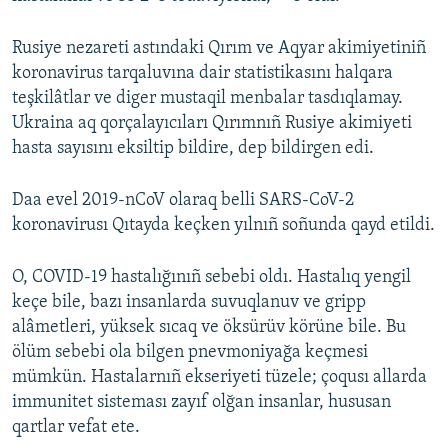
Rusiye nezareti astındaki Qırım ve Aqyar akimiyetiniñ
koronavirus tarqaluvına dair statistikasını halqara
teşkilâtlar ve diger mustaqil menbalar tasdıqlamay.
Ukraina aq qorçalayıcıları Qırımnıñ Rusiye akimiyeti
hasta sayısını eksiltip bildire, dep bildirgen edi.
Daa evel 2019-nCoV olaraq belli SARS-CoV-2
koronavirusı Qıtayda keçken yılnıñ soñunda qayd etildi.
O, COVID-19 hastalığınıñ sebebi oldı. Hastalıq yengil
keçe bile, bazı insanlarda suvuqlanuv ve gripp
alâmetleri, yüksek sıcaq ve öksürüv körüne bile. Bu
ölüm sebebi ola bilgen pnevmoniyağa keçmesi
mümkün. Hastalarnıñ ekseriyeti tüzele; çoqusı allarda
immunitet sisteması zayıf olğan insanlar, hususan
qartlar vefat ete.