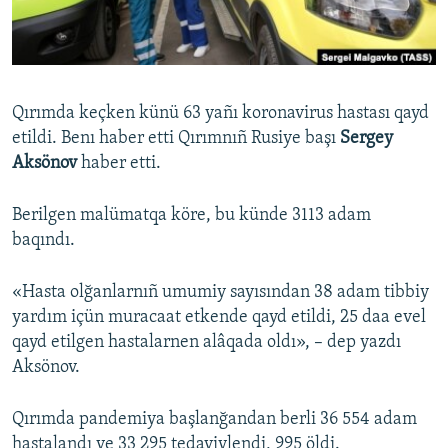
Русский
Українською
Qırımda keçken künü 63 yañı koronavirus hastası qayd
QOŞULIÑIZ!
etildi. Benı haber etti Qırımnıñ Rusiye başı
Sergey
Aksönov
haber etti.
Berilgen malümatqa köre, bu künde 3113 adam
RFE/RS bütün saytları
baqındı.
«Hasta olğanlarnıñ umumiy sayısından 38 adam tibbiy
yardım içün muracaat etkende qayd etildi, 25 daa evel
qayd etilgen hastalarnen alâqada oldı», – dep yazdı
Aksönov.
Qırımda pandemiya başlanğandan berli 36 554 adam
hastalandı ve 33 295 tedaviylendi, 995 öldi.