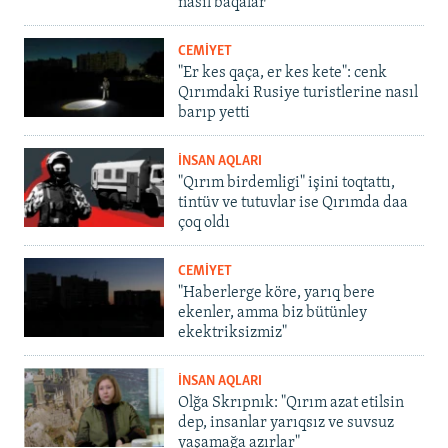
nasıl baqalar
CEMİYET
"Er kes qaça, er kes kete": cenk
Qırımdaki Rusiye turistlerine nasıl
barıp yetti
İNSAN AQLARI
"Qırım birdemligi" işini toqtattı,
tintüv ve tutuvlar ise Qırımda daa
çoq oldı
CEMİYET
"Haberlerge köre, yarıq bere
ekenler, amma biz bütünley
ekektriksizmiz"
İNSAN AQLARI
Olğa Skrıpnık: "Qırım azat etilsin
dep, insanlar yarıqsız ve suvsuz
yaşamağa azırlar"