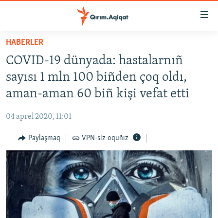
Link
açıqlığı
Esas
HABERLER
mündericege
HABERLER
COVID-19 dünyada: hastalarnıñ
qaytmaq
SİYASET
Baş
sayısı 1 mln 100 biñden çoq oldı,
İQTİSADİYAT
navigatsiyağa
aman-aman 60 biñ kişi vefat etti
qaytmaq
CEMİYET
Qıdıruvğa
04 aprel 2020, 11:01
MEDENİYET
qaytmaq
Paylaşmaq
VPN-siz oquñız
İNSAN AQLARI
VİDEO
SÜRET
BLOGLAR
FİKİR