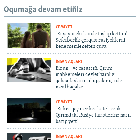
Oqumağa devam etiñiz
CEMİYET
"Er şeyni eki künde taşlap kettim".
Seferberlik qorqusı rusiyelilerni
kene memleketten quva
İNSAN AQLARI
Bir an – ve casussıñ. Qırım
mahkemeleri devlet hainligi
qabaatlavlarını daqqalar içinde
nasıl baqalar
CEMİYET
"Er kes qaça, er kes kete": cenk
Qırımdaki Rusiye turistlerine nasıl
barıp yetti
İNSAN AQLARI