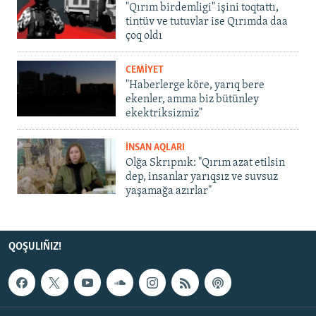
"Qırım birdemligi" işini toqtattı,
tintüv ve tutuvlar ise Qırımda daa
çoq oldı
CEMİYET
"Haberlerge köre, yarıq bere
ekenler, amma biz bütünley
ekektriksizmiz"
İNSAN AQLARI
Olğa Skrıpnık: "Qırım azat etilsin
dep, insanlar yarıqsız ve suvsuz
yaşamağa azırlar"
QOŞULIÑIZ!