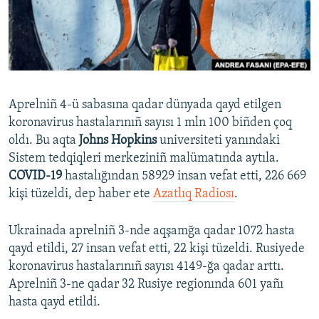
Русский
Українською
QOŞULIÑIZ!
Aprelniñ 4-ü sabasına qadar dünyada qayd etilgen
koronavirus hastalarınıñ sayısı 1 mln 100 biñden çoq
oldı. Bu aqta
Johns Hopkins
universiteti yanındaki
RFE/RS bütün saytları
Sistem tedqiqleri merkeziniñ malümatında aytıla.
COVID-19
hastalığından 58929 insan vefat etti, 226 669
kişi tüzeldi, dep haber ete
Azatlıq Radiosı
.
Ukrainada aprelniñ 3-nde aqşamğa qadar 1072 hasta
qayd etildi, 27 insan vefat etti, 22 kişi tüzeldi. Rusiyede
koronavirus hastalarınıñ sayısı 4149-ğa qadar arttı.
Aprelniñ 3-ne qadar 32 Rusiye regionında 601 yañı
hasta qayd etildi.