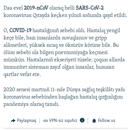
Daa evel
2019-nCoV
olaraq belli
SARS-CoV-2
koronavirusı Qıtayda keçken yılnıñ soñunda qayd etildi.
O,
COVID-19
hastalığınıñ sebebi oldı. Hastalıq yengil
keçe bile, bazı insanlarda suvuqlanuv ve gripp
alâmetleri, yüksek sıcaq ve öksürüv körüne bile. Bu
ölüm sebebi ola bilgen pnevmoniyağa keçmesi
mümkün. Hastalarnıñ ekseriyeti tüzele; çoqusı allarda
immunitet sisteması zayıf olğan insanlar, hususan
qartlar vefat ete.
2020 senesi martnıñ 11-nde Dünya sağlıq teşkilâtı yañı
koronavirus sebebinden başlağan hastalıq qırğınlığını
pandemiya olaraq tanıdı.
Paylaşmaq
VPN-siz oquñız
Follow us