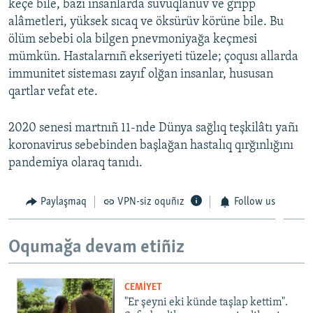
keçe bile, bazı insanlarda suvuqlanuv ve gripp
alâmetleri, yüksek sıcaq ve öksürüv körüne bile. Bu
ölüm sebebi ola bilgen pnevmoniyağa keçmesi
mümkün. Hastalarnıñ ekseriyeti tüzele; çoqusı allarda
immunitet sisteması zayıf olğan insanlar, hususan
qartlar vefat ete.
2020 senesi martnıñ 11-nde Dünya sağlıq teşkilâtı yañı
koronavirus sebebinden başlağan hastalıq qırğınlığını
pandemiya olaraq tanıdı.
Paylaşmaq
VPN-siz oquñız
Follow us
Oqumağa devam etiñiz
CEMİYET
"Er şeyni eki künde taşlap kettim".