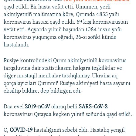
qayd etildi. Bir hasta vefat etti. Umumen, yerli
akimiyetniñ malümatına köre, Qırımda 4855 yañı
koronavirus hastası qayd etildi. 69 kişi koronavirustan
vefat etti. Aqyarda yılnıñ başından 1084 insan yañı
koronavirus yuqunçına oğradı, 26-sı soñki künde
hastalandı.
Rusiye kontrolindeki Qırım akimiyetiniñ koronavirus
tarqaluvına dair statistikasını halqara teşkilâtlar ve
diger mustaqil menbalar tasdıqlamay. Ukraina aq
qorçalayıcıları Qırımnıñ Rusiye akimiyeti hasta sayısını
eksiltip bildire, dep bildirgen edi.
Daa evel
2019-nCoV
olaraq belli
SARS-CoV-2
koronavirusı Qıtayda keçken yılnıñ soñunda qayd etildi.
O,
COVID-19
hastalığınıñ sebebi oldı. Hastalıq yengil