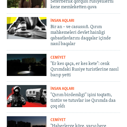
Seferberlik qorqusı rusiyelilerni
kene memleketten quva
İNSAN AQLARI
Bir an – ve casussıñ. Qırım
mahkemeleri devlet hainligi
qabaatlavlarını daqqalar içinde
nasıl baqalar
CEMİYET
"Er kes qaça, er kes kete": cenk
Qırımdaki Rusiye turistlerine nasıl
barıp yetti
İNSAN AQLARI
"Qırım birdemligi" işini toqtattı,
tintüv ve tutuvlar ise Qırımda daa
çoq oldı
CEMİYET
"Haberlerge köre, yarıq bere