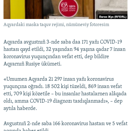
Русский
Українською
Aqyardaki maska taquv rejimi, nümüneviy fotoresim
QOŞULIÑIZ!
Aqyarda avgustnıñ 3-nde saba daa 171 yañı COVID-19
hastası qayd etildi, 32 yaşından 94 yaşına qadar 7 insan
koronavirus yuqunçından vefat etti, dep bildire
RFE/RS bütün saytları
Aqyarnıñ Rusiye ükümeti.
«Umumen Aqyarda 21 297 insan yañı koronavirus
yuqunçına oğradı. 18 502 kişi tüzeldi, 869 insan vefat
etti, 709 kişi közetile – bu insanlar hastalarnen alâqada
oldı, amma COVID-19 diagnozı tasdıqlanmadı», – dep
aytıla haberde.
Avgustnıñ 2-nde saba 166 koronavirus hastası ve 5 vefat