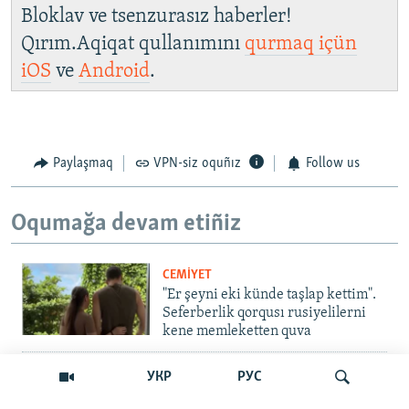
Bloklav ve tsenzurasız haberler!
Qırım.Aqiqat qullanımını
qurmaq içün
iOS
ve
Android
.
Paylaşmaq
VPN-siz oquñız
Follow us
Oqumağa devam etiñiz
CEMİYET
"Er şeyni eki künde taşlap kettim".
Seferberlik qorqusı rusiyelilerni
kene memleketten quva
İNSAN AQLARI
УКР
РУС
Bir an – ve casussıñ. Qırım