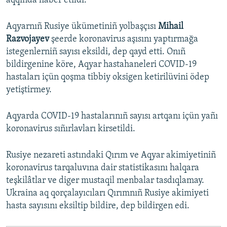
aqqında haber etildi.
Aqyarnıñ Rusiye ükümetiniñ yolbaşçısı
Mihail
Razvojayev
şeerde koronavirus aşısını yaptırmağa
istegenlerniñ sayısı eksildi, dep qayd etti. Onıñ
bildirgenine köre, Aqyar hastahaneleri COVID-19
hastaları içün qoşma tibbiy oksigen ketirilüvini ödep
yetiştirmey.
Aqyarda COVID-19 hastalarınıñ sayısı artqanı içün yañı
koronavirus sıñırlavları kirsetildi.
Rusiye nezareti astındaki Qırım ve Aqyar akimiyetiniñ
koronavirus tarqaluvına dair statistikasını halqara
teşkilâtlar ve diger mustaqil menbalar tasdıqlamay.
Ukraina aq qorçalayıcıları Qırımnıñ Rusiye akimiyeti
hasta sayısını eksiltip bildire, dep bildirgen edi.