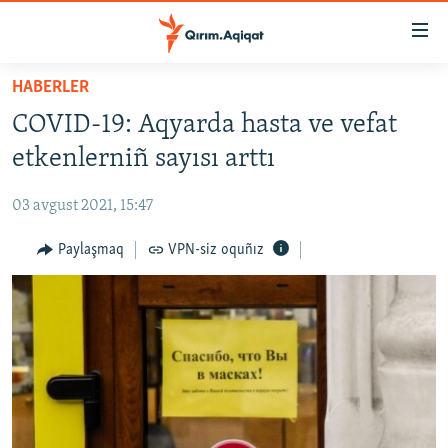
Link
açıqlığı
Esas
HABERLER
mündericege
HABERLER
COVID-19: Aqyarda hasta ve vefat
qaytmaq
SİYASET
Baş
etkenlerniñ sayısı arttı
İQTİSADİYAT
navigatsiyağa
qaytmaq
03 avgust 2021, 15:47
CEMİYET
Qıdıruvğa
MEDENİYET
Paylaşmaq
VPN-siz oquñız
qaytmaq
İNSAN AQLARI
VİDEO
SÜRET
BLOGLAR
FİKİR