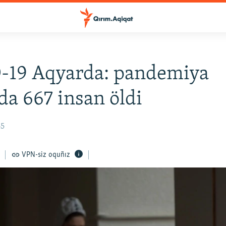
-19 Aqyarda: pandemiya
da 667 insan öldi
45
VPN-siz oquñız