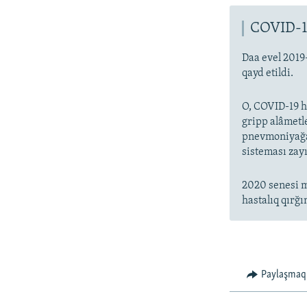
COVID-1
Daa evel 2019
qayd etildi.
O, COVID-19 ha
gripp alâmetl
pnevmoniyağa 
sisteması zayı
2020 senesi m
hastalıq qırğı
Paylaşmaq