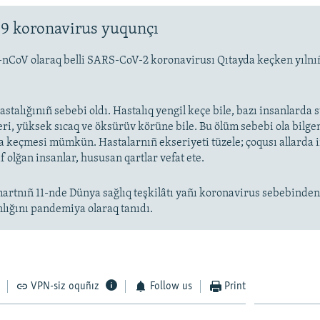
9 koronavirus yuqunçı
-nCoV olaraq belli SARS-CoV-2 koronavirusı Qıtayda keçken yıln
stalığınıñ sebebi oldı. Hastalıq yengil keçe bile, bazı insanlarda
eri, yüksek sıcaq ve öksürüv körüne bile. Bu ölüm sebebi ola bilge
keçmesi mümkün. Hastalarnıñ ekseriyeti tüzele; çoqusı allarda
f olğan insanlar, hususan qartlar vefat ete.
artnıñ 11-nde Dünya sağlıq teşkilâtı yañı koronavirus sebebinde
nlığını pandemiya olaraq tanıdı.
VPN-siz oquñız
Follow us
Print