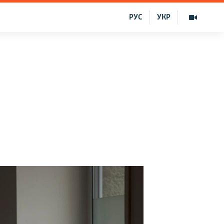
РУС
УКР