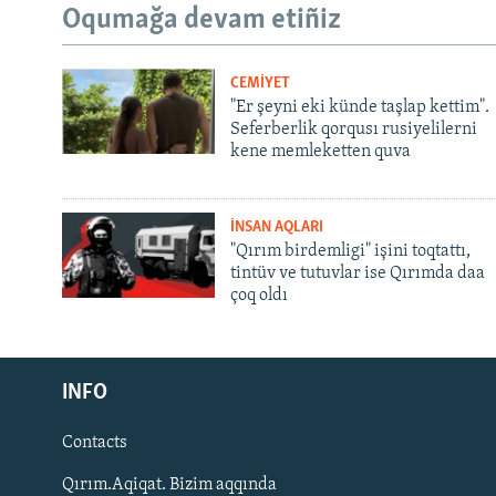
Oqumağa devam etiñiz
CEMİYET
"Er şeyni eki künde taşlap kettim".
Seferberlik qorqusı rusiyelilerni
kene memleketten quva
İNSAN AQLARI
"Qırım birdemligi" işini toqtattı,
tintüv ve tutuvlar ise Qırımda daa
çoq oldı
Русский
INFO
Українською
Contacts
QOŞULIÑIZ!
Qırım.Aqiqat. Bizim aqqında