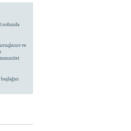
ıñ soñunda
 suvuqlanuv ve
n
 immunitet
n başlağan