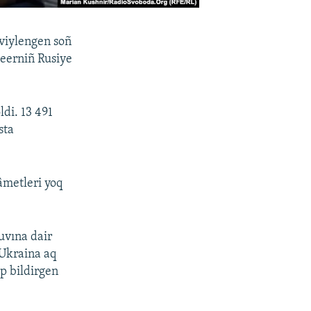
aviylengen soñ
 şeerniñ Rusiye
di. 13 491
sta
lâmetleri yoq
uvına dair
 Ukraina aq
ep bildirgen