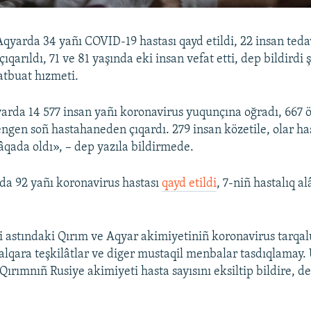
yarda 34 yañı COVID-19 hastası qayd etildi, 22 insan ted
qarıldı, 71 ve 81 yaşında eki insan vefat etti, dep bildirdi
tbuat hızmeti.
a 14 577 insan yañı koronavirus yuqunçına oğradı, 667 öl
engen soñ hastahaneden çıqardı. 279 insan közetile, olar ha
âqada oldı», – dep yazıla bildirmede.
a 92 yañı koronavirus hastası
qayd etildi
, 7-niñ hastalıq a
i astındaki Qırım ve Aqyar akimiyetiniñ koronavirus tarqal
 halqara teşkilâtlar ve diger mustaqil menbalar tasdıqlamay.
 Qırımnıñ Rusiye akimiyeti hasta sayısını eksiltip bildire, d