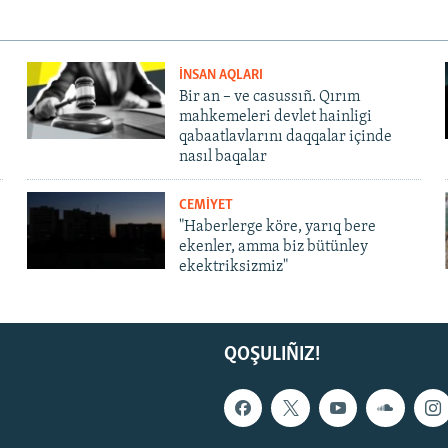
İNSAN AQLARI
Bir an – ve casussıñ. Qırım
mahkemeleri devlet hainligi
qabaatlavlarını daqqalar içinde
nasıl baqalar
CEMİYET
"Haberlerge köre, yarıq bere
ekenler, amma biz bütünley
ekektriksizmiz"
QOŞULIÑIZ!