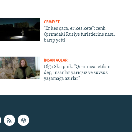
CEMİYET
"Er kes qaça, er kes kete": cenk
Qırımdaki Rusiye turistlerine nasıl
barıp yetti
İNSAN AQLARI
Olğa Skrıpnık: "Qırım azat etilsin
dep, insanlar yarıqsız ve suvsuz
yaşamağa azırlar"