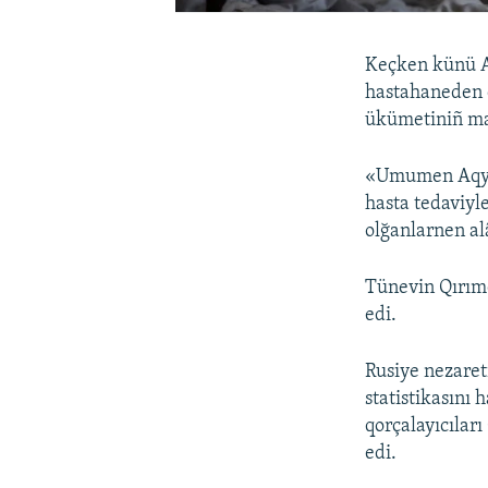
Keçken künü Aq
hastahaneden çı
ükümetiniñ ma
«Umumen Aqyard
hasta tedaviyl
olğanlarnen al
Tünevin Qırımd
edi.
Rusiye nezaret
statistikasını
qorçalayıcıları
edi.