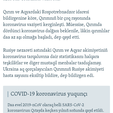
Qırım ve Aqyardaki Rospotrebnadzor idaresi
bildirgenine köre, Qırımnıñ bir çoq rayonında
koronavirus vaziyeti kerginleşti. Müessise, Qırımda
dördünci koronavirus dalğası beklenile, lâkin qırımlılar
daa az aşı olmağa başladı, dep qayd etti.
Rusiye nezareti astındaki Qırım ve Aqyar akimiyetiniñ
koronavirus tarqaluvına dair statistikasını halqara
teşkilâtlar ve diger mustaqil menbalar tasdıqlamay.
Ukraina aq qorçalayıcıları Qırımnıñ Rusiye akimiyeti
hasta sayısını eksiltip bildire, dep bildirgen edi.
COVID-19 koronavirus yuqunçı
Daa evel 2019-nCoV olaraq belli SARS-CoV-2
koronavirusı Qıtayda keçken yılnıñ soñunda qayd etildi.