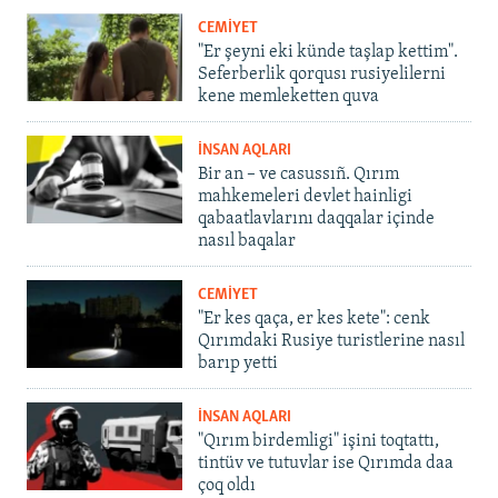
CEMİYET
"Er şeyni eki künde taşlap kettim".
Seferberlik qorqusı rusiyelilerni
kene memleketten quva
İNSAN AQLARI
Bir an – ve casussıñ. Qırım
mahkemeleri devlet hainligi
qabaatlavlarını daqqalar içinde
nasıl baqalar
CEMİYET
"Er kes qaça, er kes kete": cenk
Qırımdaki Rusiye turistlerine nasıl
barıp yetti
İNSAN AQLARI
"Qırım birdemligi" işini toqtattı,
tintüv ve tutuvlar ise Qırımda daa
çoq oldı