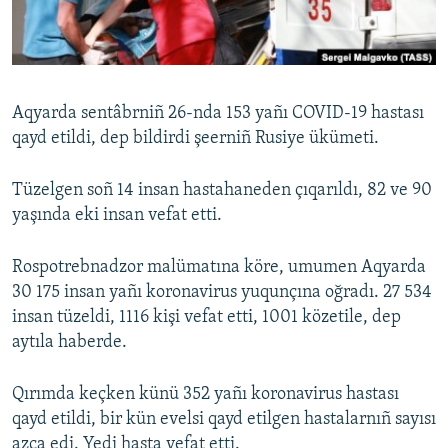
Русский
Українською
Aqyarda sentâbrniñ 26-nda 153 yañı COVID-19 hastası
QOŞULIÑIZ!
qayd etildi, dep bildirdi şeerniñ Rusiye ükümeti.
Tüzelgen soñ 14 insan hastahaneden çıqarıldı, 82 ve 90
yaşında eki insan vefat etti.
RFE/RS bütün saytları
Rospotrebnadzor malümatına köre, umumen Aqyarda
30 175 insan yañı koronavirus yuqunçına oğradı. 27 534
insan tüzeldi, 1116 kişi vefat etti, 1001 közetile, dep
aytıla haberde.
Qırımda keçken künü 352 yañı koronavirus hastası
qayd etildi, bir kün evelsi qayd etilgen hastalarnıñ sayısı
azca edi. Yedi hasta vefat etti.