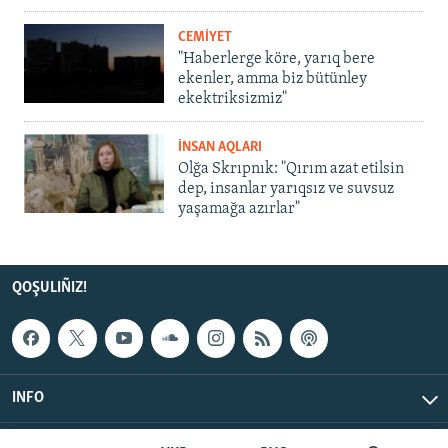
CEMİYET
"Haberlerge köre, yarıq bere
ekenler, amma biz bütünley
ekektriksizmiz"
İNSAN AQLARI
Olğa Skrıpnık: "Qırım azat etilsin
dep, insanlar yarıqsız ve suvsuz
yaşamağa azırlar"
QOŞULIÑIZ!
INFO