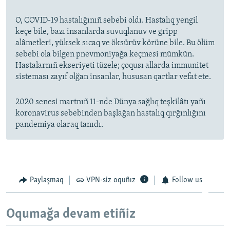
O, COVID-19 hastalığınıñ sebebi oldı. Hastalıq yengil
keçe bile, bazı insanlarda suvuqlanuv ve gripp
alâmetleri, yüksek sıcaq ve öksürüv körüne bile. Bu ölüm
sebebi ola bilgen pnevmoniyağa keçmesi mümkün.
Hastalarnıñ ekseriyeti tüzele; çoqusı allarda immunitet
sisteması zayıf olğan insanlar, hususan qartlar vefat ete.
2020 senesi martnıñ 11-nde Dünya sağlıq teşkilâtı yañı
koronavirus sebebinden başlağan hastalıq qırğınlığını
pandemiya olaraq tanıdı.
Paylaşmaq
VPN-siz oquñız
Follow us
Oqumağa devam etiñiz