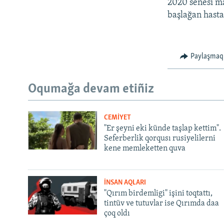
2020 senesi ma
başlağan hasta
Paylaşmaq
Oqumağa devam etiñiz
CEMİYET
"Er şeyni eki künde taşlap kettim".
Seferberlik qorqusı rusiyelilerni
kene memleketten quva
İNSAN AQLARI
"Qırım birdemligi" işini toqtattı,
tintüv ve tutuvlar ise Qırımda daa
çoq oldı