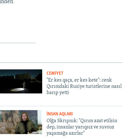
binden
CEMİYET
"Er kes qaça, er kes kete": cenk
Qırımdaki Rusiye turistlerine nasıl
barıp yetti
İNSAN AQLARI
Olğa Skrıpnık: "Qırım azat etilsin
dep, insanlar yarıqsız ve suvsuz
yaşamağa azırlar"