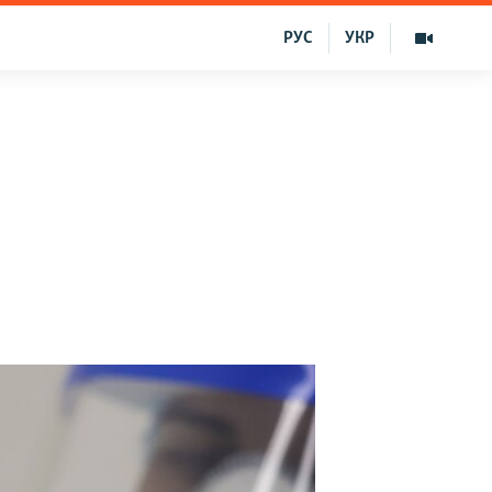
РУС
УКР