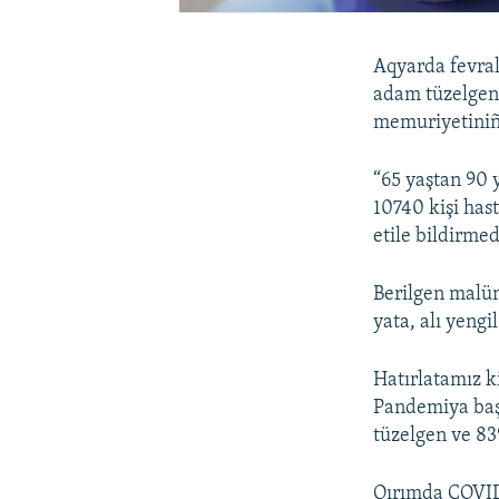
Aqyarda fevral
adam tüzelgen 
memuriyetiniñ
“65 yaştan 90 
10740 kişi hast
etile bildirme
Berilgen malü
yata, alı yengi
Hatırlatamız k
Pandemiya başl
tüzelgen ve 83
Qırımda COVID-