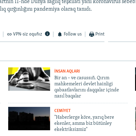
rtnıñ 11-nde Dünya sağlıq teşkilâtı yañı koronavirus sebe
lıq qırğınlığını pandemiya olaraq tanıdı.
VPN-siz oquñız
Follow us
Print
İNSAN AQLARI
Bir an – ve casussıñ. Qırım
mahkemeleri devlet hainligi
qabaatlavlarını daqqalar içinde
nasıl baqalar
CEMİYET
"Haberlerge köre, yarıq bere
ekenler, amma biz bütünley
ekektriksizmiz"