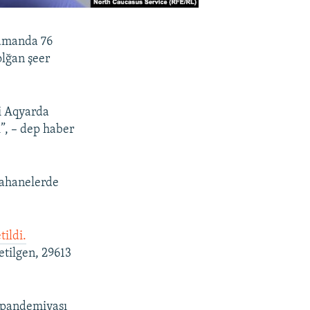
zamanda 76
olğan şeer
i Aqyarda
i”, – dep haber
tahanelerde
tildi.
etilgen, 29613
s pandemiyası