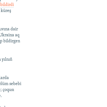
bildirdi
 küreş
uvına dair
 Ukraina aq
ep bildirgen
 yılnıñ
larda
 ölüm sebebi
; çoqusı
e.