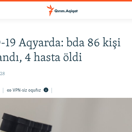
19 Aqyarda: bda 86 kişi
andı, 4 hasta öldi
:28
VPN-siz oquñız