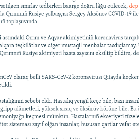
setilgen sıñırlav tedbirleri baarge doğru lâğu etilecek,
dep 
da Qırımnıñ Rusiye yolbaşçısı Sergey Aksönov COVID-19 ile
nıñ toplaşuvında.
i astındaki Qırım ve Aqyar akimiyetiniñ koronavirus tarqal
 halqara teşkilâtlar ve diger mustaqil menbalar tasdıqlamay.
 Qırımnıñ Rusiye akimiyeti hasta sayısını eksiltip bildire, d
nCoV olaraq belli SARS-CoV-2 koronavirusı Qıtayda keçken
tildi.
talığınıñ sebebi oldı. Hastalıq yengil keçe bile, bazı insan
gripp alâmetleri, yüksek sıcaq ve öksürüv körüne bile. Bu
vmoniyağa keçmesi mümkün. Hastalarnıñ ekseriyeti tüzele
et sisteması zayıf olğan insanlar, hususan qartlar vefat et