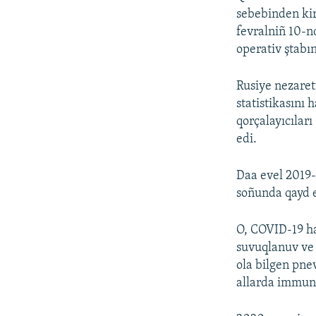
sebebinden kir
fevralniñ 10-n
operativ ştabı
Rusiye nezaret
statistikasını
qorçalayıcıları
edi.
Daa evel 2019-
soñunda qayd e
O, COVID-19 has
suvuqlanuv ve 
ola bilgen pne
allarda immunit