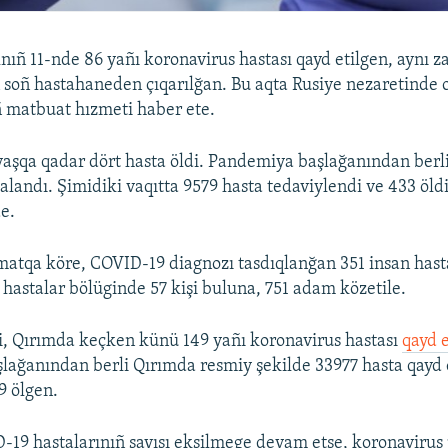
nıñ 11-nde 86 yañı koronavirus hastası qayd etilgen, aynı 
soñ hastahaneden çıqarılğan. Bu aqta Rusiye nezaretinde 
 matbuat hızmeti haber ete.
yaşqa qadar dört hasta öldi. Pandemiya başlağanından berl
alandı. Şimidiki vaqıtta 9579 hasta tedaviylendi ve 433 öld
de.
matqa köre, COVID-19 diagnozı tasdıqlanğan 351 insan has
l hastalar bölüginde 57 kişi buluna, 751 adam közetile.
i, Qırımda keçken künü 149 yañı koronavirus hastası
qayd e
ağanından berli Qırımda resmiy şekilde 33977 hasta qayd 
9 ölgen.
19 hastalarınıñ sayısı eksilmege devam etse, koronaviru