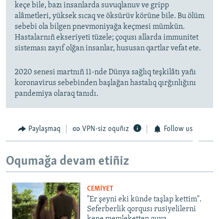
keçe bile, bazı insanlarda suvuqlanuv ve gripp
alâmetleri, yüksek sıcaq ve öksürüv körüne bile. Bu ölüm
sebebi ola bilgen pnevmoniyağa keçmesi mümkün.
Hastalarnıñ ekseriyeti tüzele; çoqusı allarda immunitet
sisteması zayıf olğan insanlar, hususan qartlar vefat ete.
2020 senesi martnıñ 11-nde Dünya sağlıq teşkilâtı yañı
koronavirus sebebinden başlağan hastalıq qırğınlığını
pandemiya olaraq tanıdı.
Paylaşmaq
VPN-siz oquñız
Follow us
Oqumağa devam etiñiz
CEMİYET
"Er şeyni eki künde taşlap kettim".
Seferberlik qorqusı rusiyelilerni