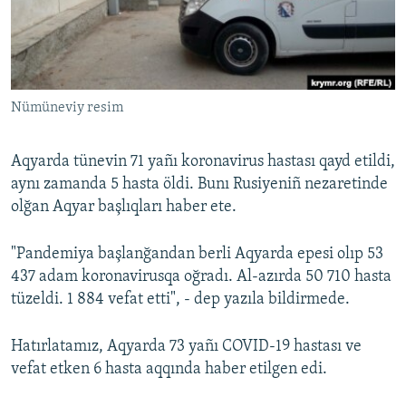
Русский
Українською
Nümüneviy resim
QOŞULIÑIZ!
Aqyarda tünevin 71 yañı koronavirus hastası qayd etildi,
aynı zamanda 5 hasta öldi. Bunı Rusiyeniñ nezaretinde
RFE/RS bütün saytları
olğan Aqyar başlıqları haber ete.
"Pandemiya başlanğandan berli Aqyarda epesi olıp 53
437 adam koronavirusqa oğradı. Al-azırda 50 710 hasta
tüzeldi. 1 884 vefat etti", - dep yazıla bildirmede.
Hatırlatamız, Aqyarda 73 yañı COVID-19 hastası ve
vefat etken 6 hasta aqqında haber etilgen edi.