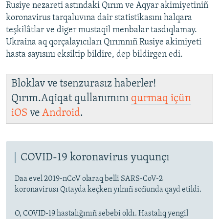
Rusiye nezareti astındaki Qırım ve Aqyar akimiyetiniñ
koronavirus tarqaluvına dair statistikasını halqara
teşkilâtlar ve diger mustaqil menbalar tasdıqlamay.
Ukraina aq qorçalayıcıları Qırımnıñ Rusiye akimiyeti
hasta sayısını eksiltip bildire, dep bildirgen edi.
Bloklav ve tsenzurasız haberler!
Qırım.Aqiqat qullanımını
qurmaq içün
iOS
ve
Android
.
COVID-19 koronavirus yuqunçı
Daa evel 2019-nCoV olaraq belli SARS-CoV-2
koronavirusı Qıtayda keçken yılnıñ soñunda qayd etildi.
O, COVID-19 hastalığınıñ sebebi oldı. Hastalıq yengil