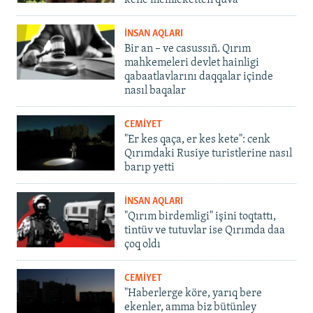
kene memleketten quva
İNSAN AQLARI
Bir an – ve casussıñ. Qırım
mahkemeleri devlet hainligi
qabaatlavlarını daqqalar içinde
nasıl baqalar
CEMİYET
"Er kes qaça, er kes kete": cenk
Qırımdaki Rusiye turistlerine nasıl
barıp yetti
İNSAN AQLARI
"Qırım birdemligi" işini toqtattı,
tintüv ve tutuvlar ise Qırımda daa
çoq oldı
CEMİYET
"Haberlerge köre, yarıq bere
ekenler, amma biz bütünley