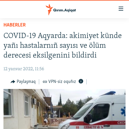
Link
açıqlığı
Esas
HABERLER
mündericege
HABERLER
COVID-19 Aqyarda: akimiyet künde
qaytmaq
SİYASET
Baş
yañı hastalarnıñ sayısı ve ölüm
İQTİSADİYAT
navigatsiyağa
derecesi eksilgenini bildirdi
qaytmaq
CEMİYET
Qıdıruvğa
12 yanvar 2022, 11:56
MEDENİYET
qaytmaq
Paylaşmaq
VPN-siz oquñız
İNSAN AQLARI
VİDEO
SÜRET
BLOGLAR
FİKİR