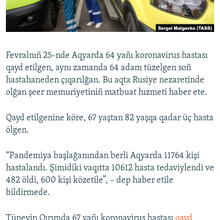
Русский
Українською
Fevralnıñ 25-nde Aqyarda 64 yañı koronavirus hastası
QOŞULIÑIZ!
qayd etilgen, aynı zamanda 64 adam tüzelgen soñ
hastahaneden çıqarılğan. Bu aqta Rusiye nezaretinde
olğan şeer memuriyetiniñ matbuat hızmeti haber ete.
RFE/RS bütün saytları
Qayd etilgenine köre, 67 yaştan 82 yaşqa qadar üç hasta
ölgen.
“Pandemiya başlağanından berli Aqyarda 11764 kişi
hastalandı. Şimidiki vaqıtta 10612 hasta tedaviylendi ve
482 öldi, 600 kişi közetile”, – dep haber etile
bildirmede.
Tünevin Qırımda 67 yañı koronavirus hastası
qayd