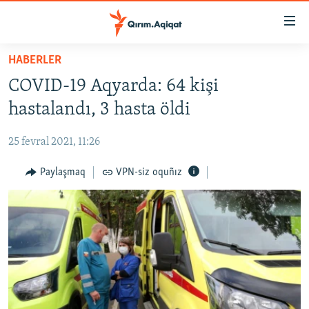
Link
açıqlığı
Esas
HABERLER
mündericege
HABERLER
COVID-19 Aqyarda: 64 kişi
qaytmaq
SİYASET
Baş
hastalandı, 3 hasta öldi
İQTİSADİYAT
navigatsiyağa
qaytmaq
25 fevral 2021, 11:26
CEMİYET
Qıdıruvğa
MEDENİYET
Paylaşmaq
VPN-siz oquñız
qaytmaq
İNSAN AQLARI
VİDEO
SÜRET
BLOGLAR
FİKİR