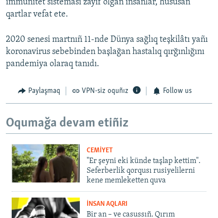
immunitet sisteması zayıf olğan insanlar, hususan
qartlar vefat ete.
2020 senesi martnıñ 11-nde Dünya sağlıq teşkilâtı yañı
koronavirus sebebinden başlağan hastalıq qırğınlığını
pandemiya olaraq tanıdı.
Paylaşmaq
VPN-siz oquñız
Follow us
Oqumağa devam etiñiz
CEMİYET
"Er şeyni eki künde taşlap kettim".
Seferberlik qorqusı rusiyelilerni
kene memleketten quva
İNSAN AQLARI
Bir an – ve casussıñ. Qırım