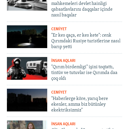
mahkemeleri devlet hainligi
qabaatlavlarını daqqalar içinde
nasıl baqalar
CEMİYET
"Er kes qaça, er kes kete": cenk
Qırımdaki Rusiye turistlerine nasıl
barıp yetti
İNSAN AQLARI
"Qırım birdemligi" işini toqtattı,
tintüv ve tutuvlar ise Qırımda daa
çoq oldı
CEMİYET
"Haberlerge köre, yarıq bere
ekenler, amma biz bütünley
ekektriksizmiz"
İNSAN AQLARI