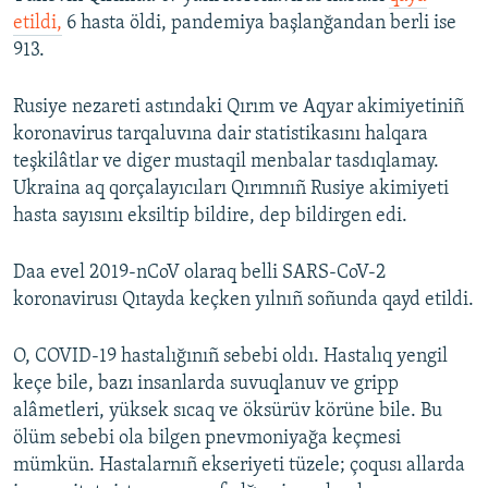
etildi,
6 hasta öldi, pandemiya başlanğandan berli ise
913.
Rusiye nezareti astındaki Qırım ve Aqyar akimiyetiniñ
koronavirus tarqaluvına dair statistikasını halqara
teşkilâtlar ve diger mustaqil menbalar tasdıqlamay.
Ukraina aq qorçalayıcıları Qırımnıñ Rusiye akimiyeti
hasta sayısını eksiltip bildire, dep bildirgen edi.
Daa evel 2019-nCoV olaraq belli SARS-CoV-2
koronavirusı Qıtayda keçken yılnıñ soñunda qayd etildi.
O, COVID-19 hastalığınıñ sebebi oldı. Hastalıq yengil
keçe bile, bazı insanlarda suvuqlanuv ve gripp
alâmetleri, yüksek sıcaq ve öksürüv körüne bile. Bu
ölüm sebebi ola bilgen pnevmoniyağa keçmesi
mümkün. Hastalarnıñ ekseriyeti tüzele; çoqusı allarda