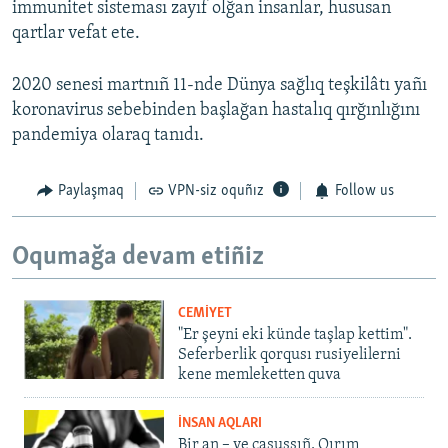
immunitet sisteması zayıf olğan insanlar, hususan
qartlar vefat ete.
2020 senesi martnıñ 11-nde Dünya sağlıq teşkilâtı yañı
koronavirus sebebinden başlağan hastalıq qırğınlığını
pandemiya olaraq tanıdı.
Paylaşmaq
VPN-siz oquñız
Follow us
Oqumağa devam etiñiz
CEMİYET
"Er şeyni eki künde taşlap kettim".
Seferberlik qorqusı rusiyelilerni
kene memleketten quva
İNSAN AQLARI
Bir an – ve casussıñ. Qırım