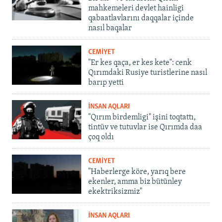
mahkemeleri devlet hainligi
qabaatlavlarını daqqalar içinde
nasıl baqalar
CEMİYET
"Er kes qaça, er kes kete": cenk
Qırımdaki Rusiye turistlerine nasıl
barıp yetti
İNSAN AQLARI
"Qırım birdemligi" işini toqtattı,
tintüv ve tutuvlar ise Qırımda daa
çoq oldı
CEMİYET
"Haberlerge köre, yarıq bere
ekenler, amma biz bütünley
ekektriksizmiz"
İNSAN AQLARI