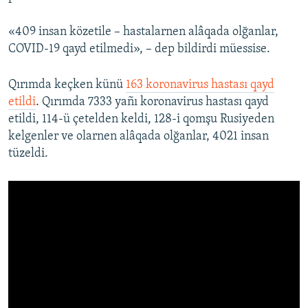
«409 insan közetile – hastalarnen alâqada olğanlar,
COVID-19 qayd etilmedi», – dep bildirdi müessise.
Qırımda keçken künü
163 koronavirus hastası qayd
etildi
. Qırımda 7333 yañı koronavirus hastası qayd
etildi, 114-ü çetelden keldi, 128-i qomşu Rusiyeden
kelgenler ve olarnen alâqada olğanlar, 4021 insan
tüzeldi.