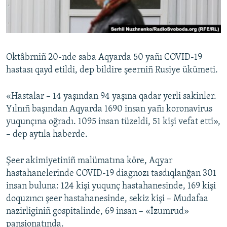
Русский
Українською
Oktâbrniñ 20-nde saba Aqyarda 50 yañı COVID-19
QOŞULIÑIZ!
hastası qayd etildi, dep bildire şeerniñ Rusiye ükümeti.
«Hastalar – 14 yaşından 94 yaşına qadar yerli sakinler.
Yılnıñ başından Aqyarda 1690 insan yañı koronavirus
RFE/RS bütün saytları
yuqunçına oğradı. 1095 insan tüzeldi, 51 kişi vefat etti»,
– dep aytıla haberde.
Şeer akimiyetiniñ malümatına köre, Aqyar
hastahanelerinde COVID-19 diagnozı tasdıqlanğan 301
insan buluna: 124 kişi yuqunç hastahanesinde, 169 kişi
doquzıncı şeer hastahanesinde, sekiz kişi – Mudafaa
nazirliginiñ gospitalinde, 69 insan – «İzumrud»
pansionatında.