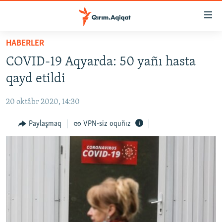
Link
açıqlığı
Esas
HABERLER
mündericege
HABERLER
COVID-19 Aqyarda: 50 yañı hasta
qaytmaq
SİYASET
Baş
qayd etildi
İQTİSADİYAT
navigatsiyağa
qaytmaq
20 oktâbr 2020, 14:30
CEMİYET
Qıdıruvğa
MEDENİYET
Paylaşmaq
VPN-siz oquñız
qaytmaq
İNSAN AQLARI
VİDEO
SÜRET
BLOGLAR
FİKİR