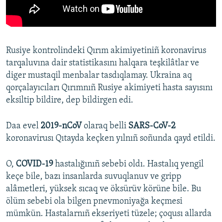
Rusiye kontrolindeki Qırım akimiyetiniñ koronavirus
tarqaluvına dair statistikasını halqara teşkilâtlar ve
diger mustaqil menbalar tasdıqlamay. Ukraina aq
qorçalayıcıları Qırımnıñ Rusiye akimiyeti hasta sayısını
eksiltip bildire, dep bildirgen edi.
Daa evel
2019-nCoV
olaraq belli
SARS-CoV-2
koronavirusı Qıtayda keçken yılnıñ soñunda qayd etildi.
O,
COVID-19
hastalığınıñ sebebi oldı. Hastalıq yengil
keçe bile, bazı insanlarda suvuqlanuv ve gripp
alâmetleri, yüksek sıcaq ve öksürüv körüne bile. Bu
ölüm sebebi ola bilgen pnevmoniyağa keçmesi
mümkün. Hastalarnıñ ekseriyeti tüzele; çoqusı allarda