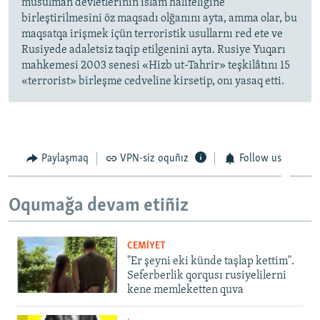
musulman devletleriniñ islâm halifeligine
birleştirilmesini öz maqsadı olğanını ayta, amma olar, bu
maqsatqa irişmek içün terroristik usullarnı red ete ve
Rusiyede adaletsiz taqip etilgenini ayta. Rusiye Yuqarı
mahkemesi 2003 senesi «Hizb ut-Tahrir» teşkilâtını 15
«terrorist» birleşme cedveline kirsetip, onı yasaq etti.
Paylaşmaq
VPN-siz oquñız
Follow us
Oqumağa devam etiñiz
CEMİYET
"Er şeyni eki künde taşlap kettim".
Seferberlik qorqusı rusiyelilerni
kene memleketten quva