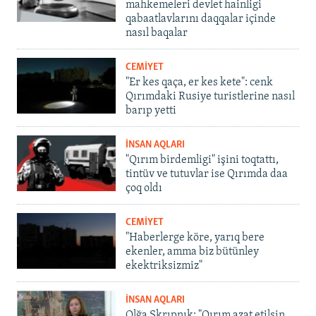
mahkemeleri devlet hainligi
qabaatlavlarını daqqalar içinde
nasıl baqalar
CEMİYET
"Er kes qaça, er kes kete": cenk
Qırımdaki Rusiye turistlerine nasıl
barıp yetti
İNSAN AQLARI
"Qırım birdemligi" işini toqtattı,
tintüv ve tutuvlar ise Qırımda daa
çoq oldı
CEMİYET
"Haberlerge köre, yarıq bere
ekenler, amma biz bütünley
ekektriksizmiz"
İNSAN AQLARI
Olğa Skrıpnık: "Qırım azat etilsin