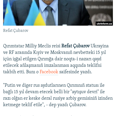
Русский
Українською
Refat Çubarov
QOŞULIÑIZ!
Qırımtatar Milliy Meclis reisi
Refat Çubarov
Ukrayina
ve RF arasında Kıyiv ve Moskvanıñ nevbetteki 15 yıl
RFE/RS bütün saytları
içün işğal etilgen Qırımğa dair noqta-i nazarı qayd
etilecek añlaşmanıñ imzalanması aqqında teklifni
takbih etti. Bunı o
Facebook
saifesinde yazdı.
"Putin ve diger rus aydutlarınen Qırımnıñ statusı ile
bağlı 15 yıl devam etecek belli bir "aytışuv devri" ile
razı olğan er keske deral rusiye arbiy gemisiniñ izinden
ketmege teklif etile", - dep yazdı Çubarov.