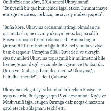
Onıñ sözlerine köre, 2014 senesi Ukrayinanıñ
"Rusiyeniñ bir qaç kün içinde işğal etken Qırımnı imaye
etmege ne çaresi, ne küçü, ne siyasiy iradesi yoq edi".
"Buña köre, Ukrayina ordusınıñ iştiragi olmadan ne
qırımtatarlar, ne qavmiy ukrayinler öz başına silâlı
Rusiye ordusına tirenip olamaz edi. Amma bugün,
Qırımnıñ RF tarafından işğaliniñ 8-nci yılında vaziyet
bam-başqadır: Ukrayina Silâlı Quvetleri ve ukrayin
siyasiy milleti Ukrayina toprağınıñ bir milimetrini bile
bermege azır degil, şu cümleden Qırım ve Donbas da.
Qırım ve Donbasqa hainlik etmemiz! Ukrayinağa
hainlik etmemiz!", - dedi Çubarov.
Ukrayina delegatsiyası İstanbulda keçken Rusiye ile
aytışuvlarda, Rusiyege yaqın 15 yıl devamında Kıyiv ve
Moskvanıñ işğal etilgen Qırımğa dair noqta-i nazarını
qayd etecek añlaşmanı teklif etti.