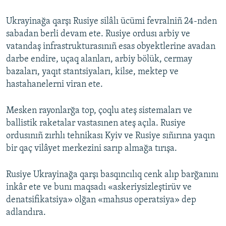
Ukrayinağa qarşı Rusiye silâlı ücümi fevralniñ 24-nden
sabadan berli devam ete. Rusiye ordusı arbiy ve
vatandaş infrastrukturasınıñ esas obyektlerine avadan
darbe endire, uçaq alanları, arbiy bölük, cermay
bazaları, yaqıt stantsiyaları, kilse, mektep ve
hastahanelerni viran ete.
Mesken rayonlarğa top, çoqlu ateş sistemaları ve
ballistik raketalar vastasınen ateş açıla. Rusiye
ordusınıñ zırhlı tehnikası Kyiv ve Rusiye sıñırına yaqın
bir qaç vilâyet merkezini sarıp almağa tırışa.
Rusiye Ukrayinağa qarşı basqıncılıq cenk alıp barğanını
inkâr ete ve bunı maqsadı «askeriysizleştirüv ve
denatsifikatsiya» olğan «mahsus operatsiya» dep
adlandıra.