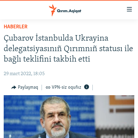
Link
açıqlığı
Esas
HABERLER
mündericege
HABERLER
Çubarov İstanbulda Ukrayina
qaytmaq
SİYASET
Baş
delegatsiyasınıñ Qırımnıñ statusı ile
İQTİSADİYAT
navigatsiyağa
bağlı teklifini takbih etti
qaytmaq
CEMİYET
Qıdıruvğa
29 mart 2022, 18:05
MEDENİYET
qaytmaq
Paylaşmaq
VPN-siz oquñız
İNSAN AQLARI
VİDEO
SÜRET
BLOGLAR
FİKİR