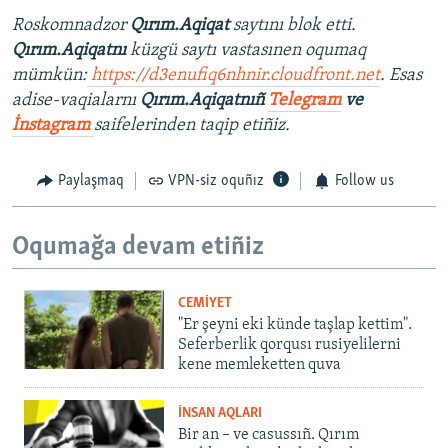
Roskomnadzor
Qırım.Aqiqat
saytını blok etti.
Qırım.Aqiqatnı
küzgü saytı vastasınen oqumaq
mümkün:
https://d3enufiq6nhnir.cloudfront.net​
.
Esas
adise-vaqialarnı
Qırım.Aqiqatnıñ
Telegram
ve
İnstagram
saifelerinden taqip etiñiz.
Paylaşmaq
VPN-siz oquñız
Follow us
Oqumağa devam etiñiz
CEMİYET
"Er şeyni eki künde taşlap kettim".
Seferberlik qorqusı rusiyelilerni
kene memleketten quva
İNSAN AQLARI
Bir an – ve casussıñ. Qırım