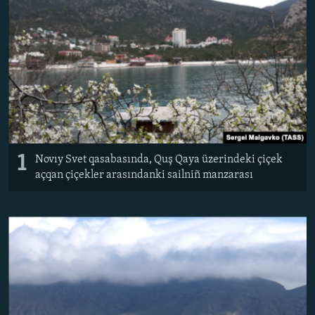
Русский
Українською
QOŞULIÑIZ!
RFE/RS bütün saytları
1
Novıy Svet qasabasında, Quş Qaya üzerindeki çiçek
açqan çiçekler arasındanki sailniñ manzarası