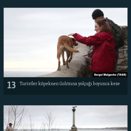
13
Turistler köpeknen Golıtsına yolçuğı boyunca keze