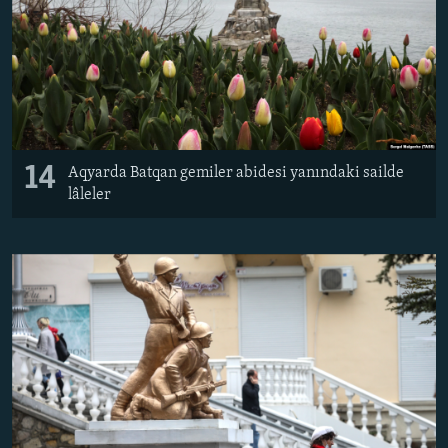
14
Aqyarda Batqan gemiler abidesi yanındaki sailde
lâleler