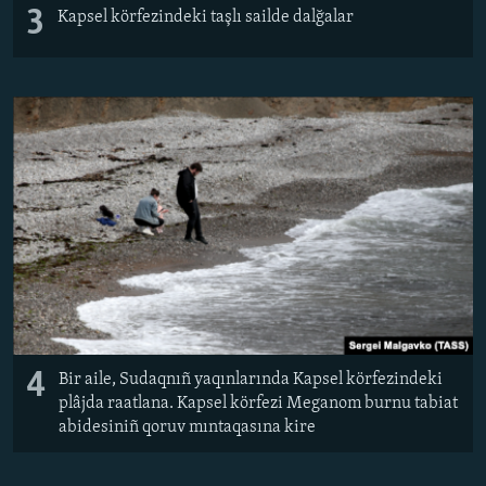
3
Kapsel körfezindeki taşlı sailde dalğalar
4
Bir aile, Sudaqnıñ yaqınlarında Kapsel körfezindeki
plâjda raatlana. Kapsel körfezi Meganom burnu tabiat
abidesiniñ qoruv mıntaqasına kire