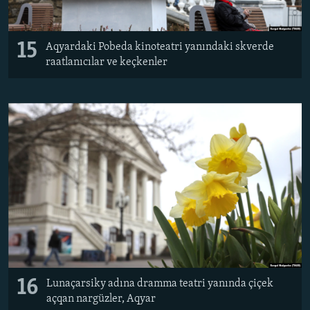
15
Aqyardaki Pobeda kinoteatri yanındaki skverde
raatlanıcılar ve keçkenler
16
Lunaçarsiky adına dramma teatri yanında çiçek
açqan nargüzler, Aqyar