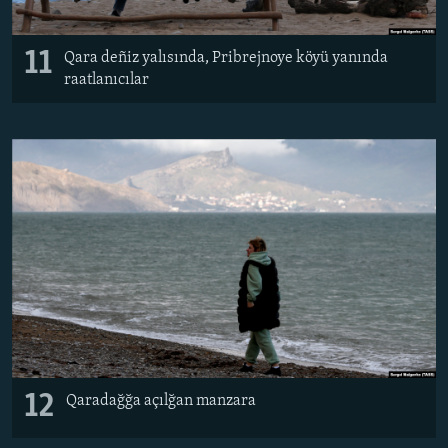
11
Qara deñiz yalısında, Pribrejnoye köyü yanında
raatlanıcılar
12
Qaradağğa açılğan manzara