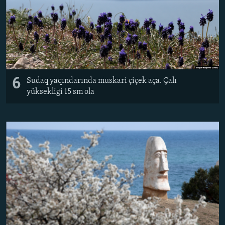
6
Sudaq yaqındarında muskari çiçek aça. Çalı
yüksekligi 15 sm ola