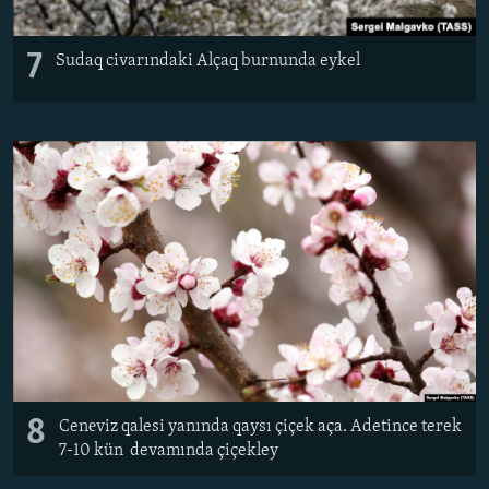
7
Sudaq civarındaki Alçaq burnunda eykel
8
Cenеviz qalesi yanında qaysı çiçek aça. Adetince terek
7-10 kün devamında çiçekley