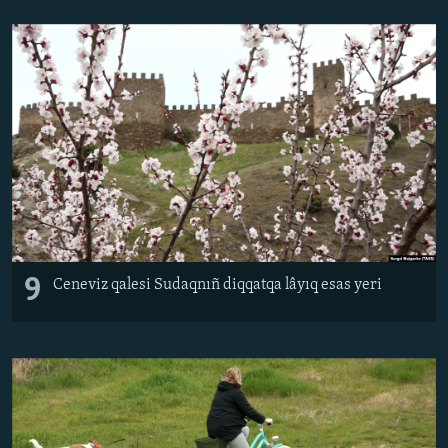
9
Ceneviz qalesi Sudaqnıñ diqqatqa lâyıq esas yeri