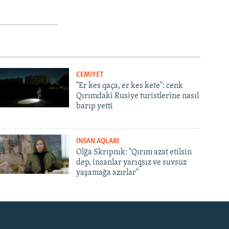
CEMİYET
"Er kes qaça, er kes kete": cenk
Qırımdaki Rusiye turistlerine nasıl
barıp yetti
İNSAN AQLARI
Olğa Skrıpnık: "Qırım azat etilsin
dep, insanlar yarıqsız ve suvsuz
yaşamağa azırlar"