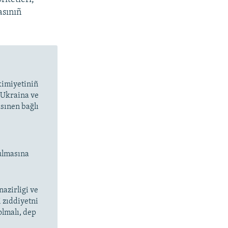
asınıñ
kimiyetiniñ
n Ukraina ve
sınen bağlı
ulmasına
nazirligi ve
i zıddiyetni
olmalı, dep