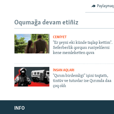
Paylaşmaq
Oqumağa devam etiñiz
CEMİYET
"Er şeyni eki künde taşlap kettim".
Seferberlik qorqusı rusiyelilerni
kene memleketten quva
İNSAN AQLARI
"Qırım birdemligi" işini toqtattı,
tintüv ve tutuvlar ise Qırımda daa
çoq oldı
Русский
INFO
Українською