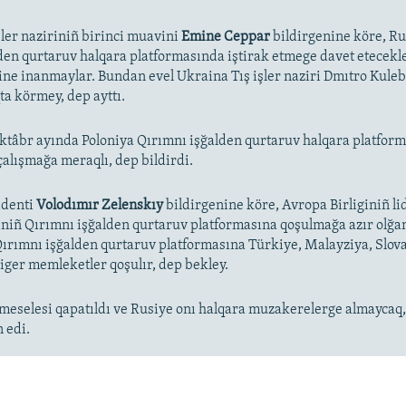
şler naziriniñ birinci muavini
Emine Ceppar
bildirgenine köre, R
den qurtaruv halqara platformasında iştirak etmege davet etecek
gine inanmaylar. Bundan evel Ukraina Tış işler naziri Dmıtro Kule
a körmey, dep ayttı.
ktâbr ayında Poloniya Qırımnı işğalden qurtaruv halqara platform
çalışmağa meraqlı, dep bildirdi.
identi
Volodımır Zelenskıy
bildirgenine köre, Avropa Birliginiñ li
iniñ Qırımnı işğalden qurtaruv platformasına qoşulmağa azır olğanı
ırımnı işğalden qurtaruv platformasına Türkiye, Malayziya, Slov
diger memleketler qoşulır, dep bekley.
meselesi qapatıldı ve Rusiye onı halqara muzakerelerge almaycaq,
 edi.