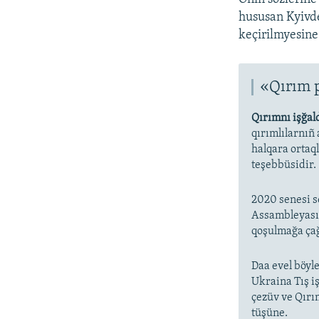
hususan Kyivde
keçirilmyesine
«Qırım 
Qırımnı işğal
qırımlılarnıñ
halqara ortaq
teşebbüsidir.
2020 senesi s
Assambleyasın
qoşulmağa çağ
Daa evel böyle
Ukraina Tış iş
çezüv ve Qırı
tüşüne.