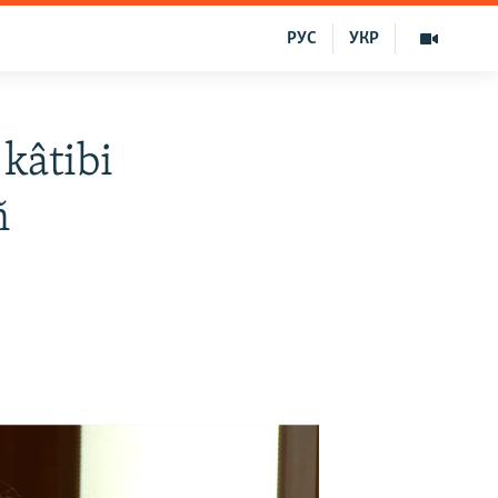
РУС
УКР
kâtibi
ñ