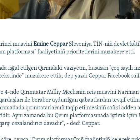
irinci muavini
Emine Ceppar
Sloveniya TİN-niñ devlet kât
ım platforması" faaliyetiniñ prioritetlerini muzakere etti.
da işğal etilgen Qırımdaki vaziyetni, hususan "çoq sayılı in
ekstinde" muzakere ettik, dep yazdı Ceppar Facebook saif
ve 4-nde Qırımtatar Milliy Meclisniñ reis muavini Nariman 
ardaşları ile beraber uydurılğan qabaatlardan tevqif etilm
yarımadada qırımtatarlarnıñ taqip etilmesiniñ soñki adden a
ridir. Aynı zamanda bu Qırım platformasınada iştirak içün 
qarşı cezalandırıcı davadır", - dedi Ceppar.
köre, ayrıca "Qırım platforması"nıñ faalintiniñ kelecek prio