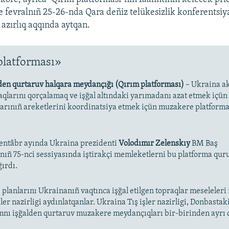
 fevralnıñ 25-26-nda Qara deñiz telükesizlik konferentsiy
 azırlıq aqqında aytqan.
platforması»
den qurtaruv halqara meydançığı (Qırım platforması)
– Ukraina a
 aqlarını qorçalamaq ve işğal altındaki yarımadanı azat etmek içü
larınıñ areketlerini koordinatsiya etmek içün muzakere platforma
entâbr ayında Ukraina prezidenti
Volodımır Zelenskıy
BM Baş
ıñ 75-nci sessiyasında iştirakçi memleketlerni bu platforma qur
ırdı.
 planlarını Ukrainanıñ vaqtınca işğal etilgen topraqlar meseleleri 
ler nazirligi aydınlatqanlar. Ukraina Tış işler nazirligi, Donbastak
mnı işğalden qurtaruv muzakere meydançıqları bir-birinden ayrı 