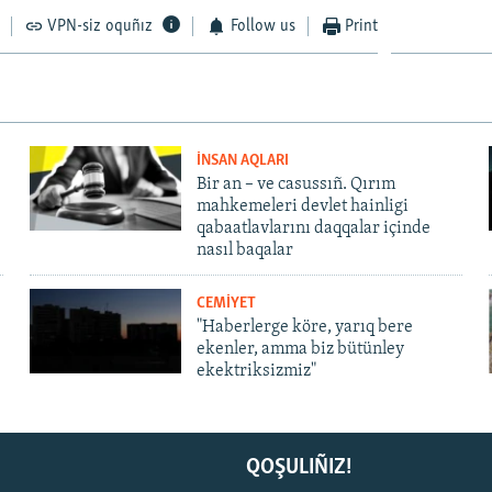
VPN-siz oquñız
Follow us
Print
İNSAN AQLARI
Bir an – ve casussıñ. Qırım
mahkemeleri devlet hainligi
qabaatlavlarını daqqalar içinde
nasıl baqalar
CEMİYET
"Haberlerge köre, yarıq bere
ekenler, amma biz bütünley
ekektriksizmiz"
QOŞULIÑIZ!