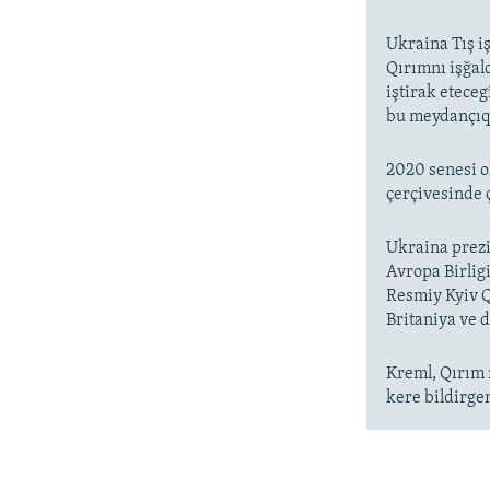
Ukraina Tış i
Qırımnı işğal
iştirak etece
bu meydançıqt
2020 senesi o
çerçivesinde 
Ukraina prez
Avropa Birlig
Resmiy Kyiv Q
Britaniya ve 
Kreml, Qırım 
kere bildirgen