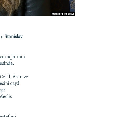
ibi
Stanislav
san aqlarınıñ
esinde.
Celâl, Asan ve
esini qayd
şır
Meclis
ritetleri,