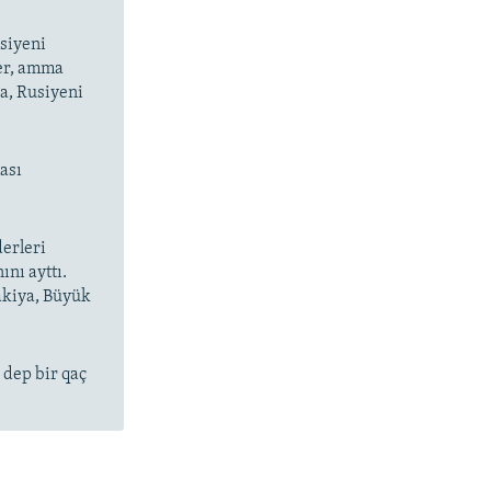
usiyeni
ler, amma
ba, Rusiyeni
ası
derleri
nı ayttı.
akiya, Büyük
 dep bir qaç