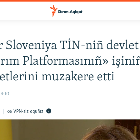
 Sloveniya TİN-niñ devlet 
ırım Platformasınıñ» işini
tetlerini muzakere etti
14:10
VPN-siz oquñız