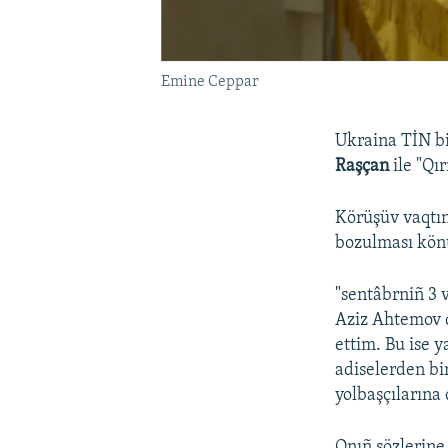
Emine Ceppar
Ukraina TİN b
Raşçan
ile "Qır
Körüşüv vaqtın
bozulması könt
"sentâbrniñ 3 
Aziz Ahtemov q
ettim. Bu ise 
adiselerden bi
yolbaşçılarına 
Onıñ sözlerine 