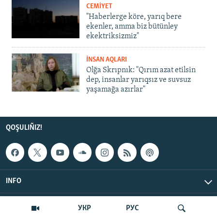
CEMİYET
"Haberlerge köre, yarıq bere
ekenler, amma biz bütünley
ekektriksizmiz"
İNSAN AQLARI
Olğa Skrıpnık: "Qırım azat etilsin
dep, insanlar yarıqsız ve suvsuz
yaşamağa azırlar"
QOŞULIÑIZ!
INFO
© Qırım.Aqiqat, 2026 | All Rights Reserved.
УКР
РУС