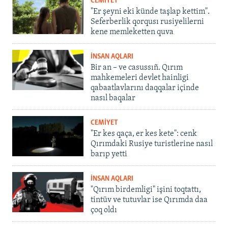
CEMİYET
"Er şeyni eki künde taşlap kettim".
Seferberlik qorqusı rusiyelilerni
kene memleketten quva
İNSAN AQLARI
Bir an – ve casussıñ. Qırım
mahkemeleri devlet hainligi
qabaatlavlarını daqqalar içinde
nasıl baqalar
CEMİYET
"Er kes qaça, er kes kete": cenk
Qırımdaki Rusiye turistlerine nasıl
barıp yetti
İNSAN AQLARI
"Qırım birdemligi" işini toqtattı,
tintüv ve tutuvlar ise Qırımda daa
çoq oldı