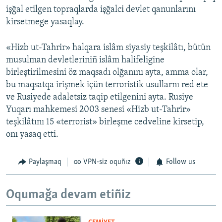
işğal etilgen topraqlarda işğalci devlet qanunlarını
kirsetmege yasaqlay.
«Hizb ut-Tahrir» halqara islâm siyasiy teşkilâtı, bütün
musulman devletleriniñ islâm halifeligine
birleştirilmesini öz maqsadı olğanını ayta, amma olar,
bu maqsatqa irişmek içün terroristik usullarnı red ete
ve Rusiyede adaletsiz taqip etilgenini ayta. Rusiye
Yuqarı mahkemesi 2003 senesi «Hizb ut-Tahrir»
teşkilâtını 15 «terrorist» birleşme cedveline kirsetip,
onı yasaq etti.
Paylaşmaq
VPN-siz oquñız
Follow us
Oqumağa devam etiñiz