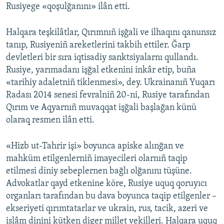
Rusiyege «qoşulğanını» ilân etti.
Halqara teşkilâtlar, Qırımnıñ işğali ve ilhaqını qanunsız
tanıp, Rusiyeniñ areketlerini takbih ettiler. Ğarp
devletleri bir sıra iqtisadiy sanktsiyalarnı qullandı.
Rusiye, yarımadanı işğal etkenini inkâr etip, buña
«tarihiy adaletniñ tiklenmesi», dey. Ukrainanıñ Yuqarı
Radası 2014 senesi fevralniñ 20-ni, Rusiye tarafından
Qırım ve Aqyarnıñ muvaqqat işğali başlağan künü
olaraq resmen ilân etti.
«Hizb ut-Tahrir işi» boyunca apiske alınğan ve
mahküm etilgenlerniñ imayecileri olarnıñ taqip
etilmesi diniy sebeplernen bağlı olğanını tüşüne.
Advokatlar qayd etkenine köre, Rusiye uquq qoruyıcı
organları tarafından bu dava boyunca taqip etilgenler –
ekseriyeti qırımtatarlar ve ukrain, rus, tacik, azeri ve
islâm dinini kütken diger millet vekilleri. Halqara uquq