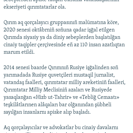
ekseriyeti qırımtatarlar ola.
Qırım aq qorçalayıcı gruppasınıñ malümatına köre,
2020 senesi oktâbrniñ soñuna qadar işğal etilgen
Qırımda siyasiy ya da diniy sebeplerden başlatılğan
cinaiy taqipler çerçivesinde eñ az 110 insan azatlıqtan
marum etildi.
2014 senesi baarde Qırımnıñ Rusiye işğalinden soñ
yarımadada Rusiye quvetçileri mustaqil jurnalist,
vatandaş faalleri, qırımtatar milliy areketiniñ faalleri,
Qırımtatar Milliy Meclisiniñ azaları ve Rusiyede
yasaqlanğan «Hizb ut-Tahrir» ve «Tebliğ Cemaatı»
teşkilâtlarınen alâqaları bar olğanından şübheli
sayılğan insanlarnı apiske alıp başladı.
Aq qorçalayıcılar ve advokatlar bu cinaiy davalarnı