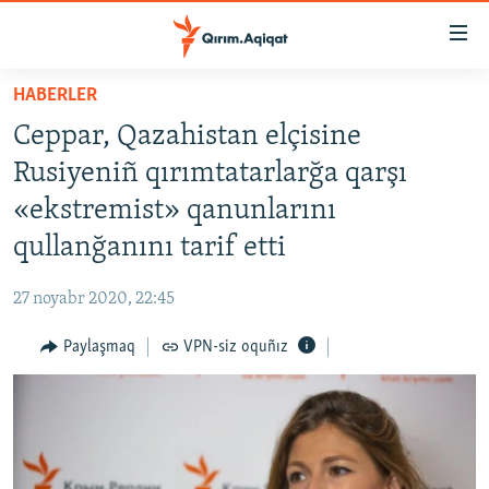
Link
açıqlığı
Esas
HABERLER
mündericege
HABERLER
Ceppar, Qazahistan elçisine
qaytmaq
SİYASET
Baş
Rusiyeniñ qırımtatarlarğa qarşı
İQTİSADİYAT
navigatsiyağa
«ekstremist» qanunlarını
qaytmaq
CEMİYET
qullanğanını tarif etti
Qıdıruvğa
MEDENİYET
qaytmaq
27 noyabr 2020, 22:45
İNSAN AQLARI
Paylaşmaq
VPN-siz oquñız
VİDEO
SÜRET
BLOGLAR
FİKİR