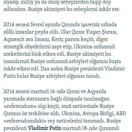
siyasiy, milliy ya da diniy sebeplerden taqip dep
adlandıra. Rusiye akimiyeti bu sebeplerni inkâr ete.
2014 senesi fevral ayında Qırımda işaretsiz urbada
silâlı insanlar peyda oldı. Olar Qırım Yuqarı Şurası,
Aqmescit ava limanı, Keriç parom keçiti, diger
strategik obyektlerni zapt etip, Ukraina ordusınıñ
areketlerini blok etken edi. Rusiye akimiyeti bu
insanlarnıñ Rusiye ordusınıñ arbiyleri olğanını başta
inkâr etken edi. Daa soñra Rusiye prezidenti Vladimir
Putin bular Rusiye arbiyleri olğanını tanıdı.
2014 senesi martnıñ 16-nda Qırım ve Aqyarda
yarımada statusınen bağlı dünyada tanılmağan
«referendum» olıp keçti, onıñ neticesinde Rusiye
Qırımnı öz terkibine aldı. Ukraina, Avropa Birligi, ABD
«referendumdaki» rey neticelerini tanımadı. Rusiye
prezidenti
Vladimir Putin
martnıñ 18-nde Qırımnıñ