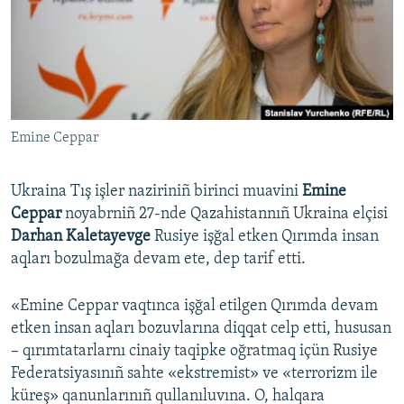
Русский
Українською
QOŞULIÑIZ!
Emine Ceppar
Ukraina Tış işler naziriniñ birinci muavini
Emine
RFE/RS bütün saytları
Ceppar
noyabrniñ 27-nde Qazahistannıñ Ukraina elçisi
Darhan Kaletayevge
Rusiye işğal etken Qırımda insan
aqları bozulmağa devam ete, dep tarif etti.
«Emine Ceppar vaqtınca işğal etilgen Qırımda devam
etken insan aqları bozuvlarına diqqat celp etti, hususan
– qırımtatarlarnı cinaiy taqipke oğratmaq içün Rusiye
Federatsiyasınıñ sahte «ekstremist» ve «terrorizm ile
küreş» qanunlarınıñ qullanıluvına. O, halqara