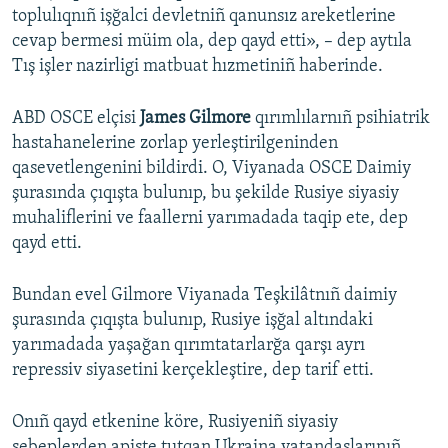
toplulıqnıñ işğalci devletniñ qanunsız areketlerine
cevap bermesi müim ola, dep qayd etti», – dep aytıla
Tış işler nazirligi matbuat hızmetiniñ haberinde.
ABD OSCE elçisi
James Gilmore
qırımlılarnıñ psihiatrik
hastahanelerine zorlap yerleştirilgeninden
qasevetlengenini bildirdi. O, Viyanada OSCE Daimiy
şurasında çıqışta bulunıp, bu şekilde Rusiye siyasiy
muhaliflerini ve faallerni yarımadada taqip ete, dep
qayd etti.
Bundan evel Gilmore Viyanada Teşkilâtnıñ daimiy
şurasında çıqışta bulunıp, Rusiye işğal altındaki
yarımadada yaşağan qırımtatarlarğa qarşı ayrı
repressiv siyasetini kerçekleştire, dep tarif etti.
Onıñ qayd etkenine köre, Rusiyeniñ siyasiy
sebeplerden apiste tutqan Ukraina vatandaşlarınıñ