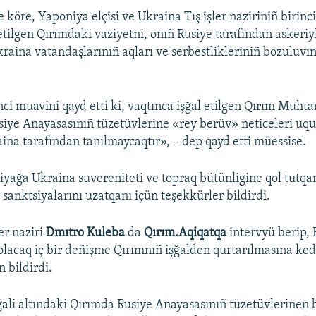
 köre, Yaponiya elçisi ve Ukraina Tış işler naziriniñ birinc
etilgen Qırımdaki vaziyetni, onıñ Rusiye tarafından askeriyl
aina vatandaşlarınıñ aqları ve serbestlikleriniñ bozuluv
nci muavini qayd etti ki, vaqtınca işğal etilgen Qırım Muht
iye Anayasasınıñ tüzetüvlerine «rey berüv» neticeleri uq
aina tarafından tanılmaycaqtır», – dep qayd etti müessise.
yağa Ukraina suvereniteti ve topraq bütünligine qol tutqa
sanktsiyalarını uzatqanı içün teşekkürler bildirdi.
er naziri
Dmıtro Kuleba
da
Qırım.Aqiqatqa
intervyü berip, 
lacaq iç bir deñişme Qırımnıñ işğalden qurtarılmasına ke
 bildirdi.
ğali altındaki Qırımda Rusiye Anayasasınıñ tüzetüvlerinen 