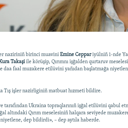
er naziriniñ birinci muavini
Emine Ceppar
iyülniñ 1-nde Y
Kura Takaşi
ile körüşip, Qırımnı işğalden qurtaruv meseles
de daa faal muzakere etilüvini yañıdan başlatmağa niyetle
 Tış işler nazirliginiñ matbuat hızmeti bildire.
e tarafından Ukraina topraqlarınıñ işğal etilüvini qabul 
şğal altındaki Qırım meselesiniñ halqara seviyede muzakere
niyetlene, dep bildirdi», – dep aytıla haberde.