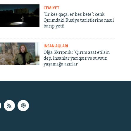
CEMİYET
"Er kes qaça, er kes kete": cenk
Qırımdaki Rusiye turistlerine nasıl
barıp yetti
İNSAN AQLARI
Olğa Skrıpnık: "Qırım azat etilsin
dep, insanlar yarıqsız ve suvsuz
yaşamağa azırlar"