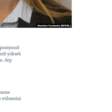
aponiyanıñ
iniñ yüksek
ne, dep
etmeme
 etilmesini