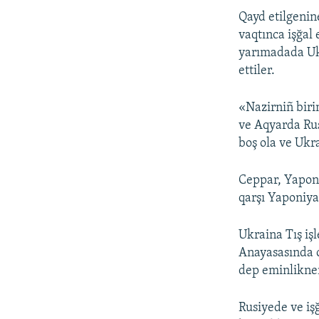
Qayd etilgenine
vaqtınca işğal 
yarımadada Ukr
ettiler.
«Nazirniñ biri
ve Aqyarda Rus
boş ola ve Ukr
Ceppar, Yaponi
qarşı Yaponiya 
Ukraina Tış işl
Anayasasında o
dep eminliknen
Rusiyede ve iş