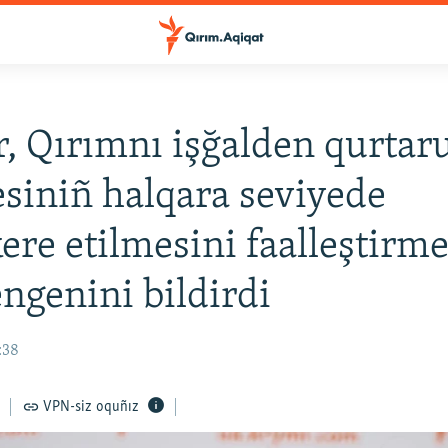
, Qırımnı işğalden qurtar
siniñ halqara seviyede
re etilmesini faalleştirm
engenini bildirdi
:38
VPN-siz oquñız