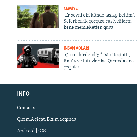
CEMİYET
"Er şeyni eki künde taşlap kettim".
Seferberlik qorqusı rusiyelilerni
kene memleketten quva
İNSAN AQLARI
"Qırım birdemligi" işini toqtattı,
tintüv ve tutuvlar ise Qırımda daa
çoq oldı
Русский
INFO
Українською
Contacts
QOŞULIÑIZ!
Qırım.Aqiqat. Bizim aqqında
Android | iOS