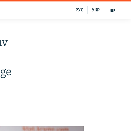
РУС
УКР
uv
ege