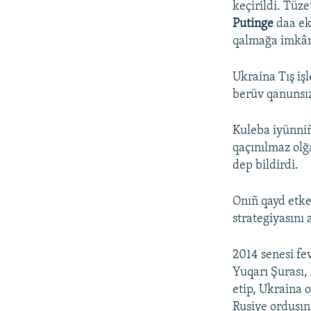
keçirildi. Tüze
Putinge
daa ek
qalmağa imkân
Ukraina Tış işl
berüv qanunsız
Kuleba iyünniñ
qaçınılmaz olğ
dep bildirdi.
Onıñ qayd etke
strategiyasını a
2014 senesi fev
Yuqarı Şurası,
etip, Ukraina 
Rusiye ordusın