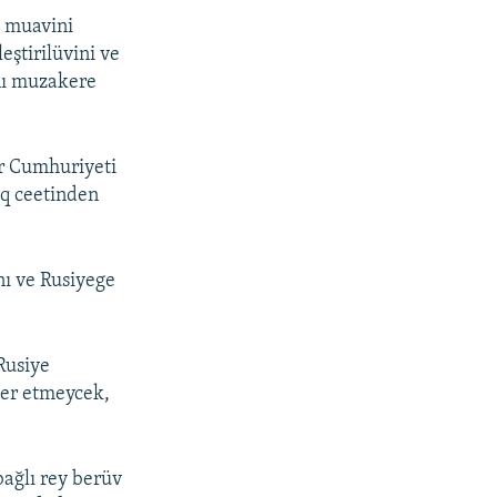
i muavini
eştirilüvini ve
ını muzakere
ar Cumhuriyeti
uq ceetinden
nı ve Rusiyege
Rusiye
der etmeycek,
bağlı rey berüv