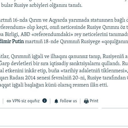
bular Rusiye arbiyleri olğanını tanıdı.
artnıñ 16-nda Qırım ve Aqyarda yarımada statusınen bağlı
ferendum» olıp keçti, onıñ neticesinde Rusiye Qırımnı öz t
a Birligi, ABD «referendumdaki» rey neticelerini tanımadı
dimir Putin
martnıñ 18-nde Qırımnıñ Rusiyege «qoşulğanını»
tlar, Qırımnıñ işğali ve ilhaqını qanunsız tanıp, Rusiyeniñ a
 Ğarp devletleri bir sıra iqtisadiy sanktsiyalarnı qullandı. Ru
al etkenini inkâr etip, buña «tarihiy adaletniñ tiklenmesi»,
arı Radası 2014 senesi fevralniñ 20-ni, Rusiye tarafından 
qat işğali başlağan künü olaraq resmen ilân etti.
VPN-siz oquñız
Follow us
Print