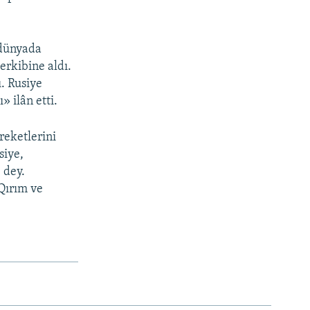
 dünyada
erkibine aldı.
. Rusiye
 ilân etti.
reketlerini
siye,
 dey.
Qırım ve