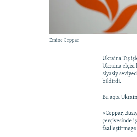
Emine Ceppar
Ukraina Tış işl
Ukraina elçisi
siyasiy seviye
bildirdi.
Bu aqta Ukraina
«Ceppar, Rusiy
çerçivesinde i
faalleştirmege 