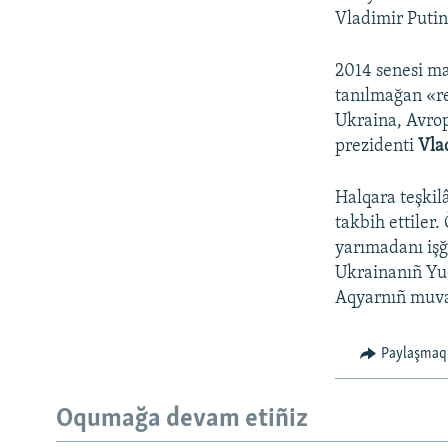
Vladimir Putin 
2014 senesi m
tanılmağan «re
Ukraina, Avrop
prezidenti
Vla
Halqara teşkilâ
takbih ettiler.
yarımadanı işğ
Ukrainanıñ Yuq
Aqyarnıñ muvaq
Paylaşmaq
Oqumağa devam etiñiz