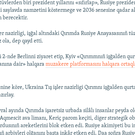
tüvlerden biri prezident yıllarını «sıfırlap», Rusiye prezide
i saylavda namzetini köstermege ve 2036 senesine qadar a
 berecektir.
er nazirligi, işğal altındaki Qırımda Rusiye Anayasasınıñ tü
 ola, dep qayd etti.
 2-nde Berlinni ziyaret etip, Kyiv «Qırımmnıñ işğalden qur
anına dair» halqara
muzakere platformasını halqara ortaqla
nine köre, Ukraina Tış işler nazirligi Qırımnı işğalden qurt
zırlay.
ral ayında Qırımda işaretsiz urbada silâlı insanlar peyda ol
 Aqmescit ava limanı, Keriç parom keçiti, diger strategik ob
ordusınıñ areketlerini blok etken edi. Rusiye akimiyeti bu 
ıñ arbiyleri olğanını başta inkâr etken edi. Daa soñra Rusiy