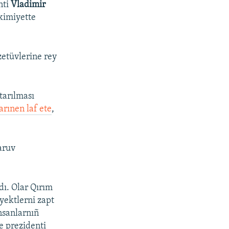
nti
Vladimir
kimiyette
zetüvlerine rey
tarılması
rınen laf ete
,
aruv
dı. Olar Qırım
yektlerni zapt
insanlarnıñ
e prezidenti