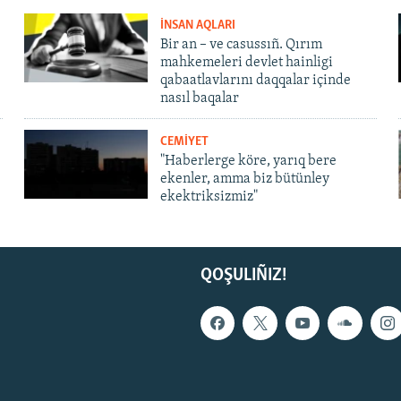
İNSAN AQLARI
Bir an – ve casussıñ. Qırım
mahkemeleri devlet hainligi
qabaatlavlarını daqqalar içinde
nasıl baqalar
CEMİYET
"Haberlerge köre, yarıq bere
ekenler, amma biz bütünley
ekektriksizmiz"
QOŞULIÑIZ!