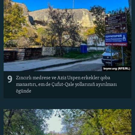
9
Zıncırlı medrese ve Aziz Uspen erkekler qoba
manastırı, em de Çufut-Qale yollarınıñ ayırılması
ögünde