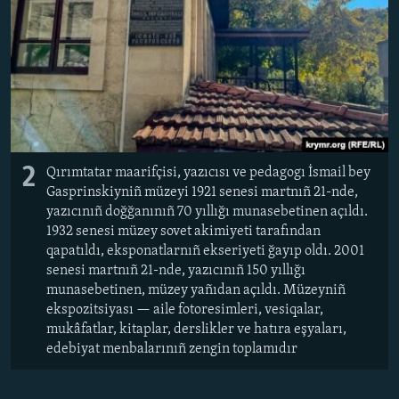
2
Qırımtatar maarifçisi, yazıcısı ve pedagogı İsmail bey
Gasprinskiyniñ müzeyi 1921 senesi martnıñ 21-nde,
yazıcınıñ doğğanınıñ 70 yıllığı munasebetinen açıldı.
1932 senesi müzey sovet akimiyeti tarafından
qapatıldı, eksponatlarnıñ ekseriyeti ğayıp oldı. 2001
senesi martnıñ 21-nde, yazıcınıñ 150 yıllığı
munasebetinen, müzey yañıdan açıldı. Müzeyniñ
ekspozitsiyası — aile fotoresimleri, vesiqalar,
mukâfatlar, kitaplar, derslikler ve hatıra eşyaları,
edebiyat menbalarınıñ zengin toplamıdır