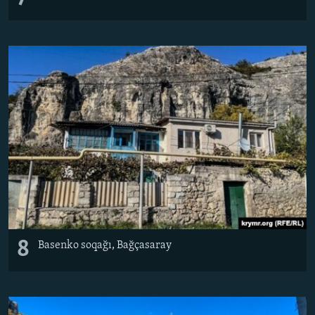
8
Basenko soqağı, Bağçasaray