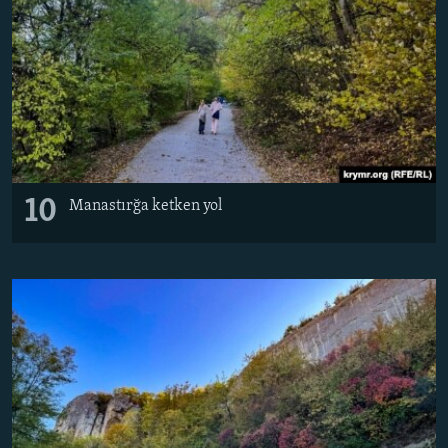
10
Manastırğa ketken yol