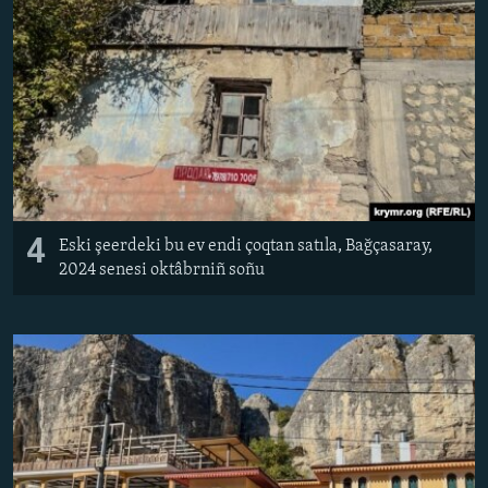
4
Eski şeerdeki bu ev endi çoqtan satıla, Bağçasaray,
2024 senesi oktâbrniñ soñu