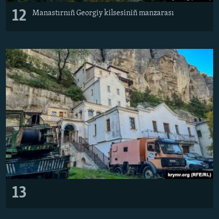
12
Manastırnıñ Georgiy kilsesiniñ manzarası
13