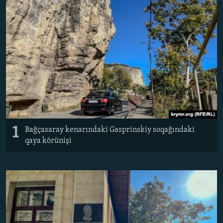
Русский
Українською
QOŞULIÑIZ!
RFE/RS bütün saytları
1
Bağçasaray kenarındaki Gasprinskiy soqağındaki
qaya körünişi