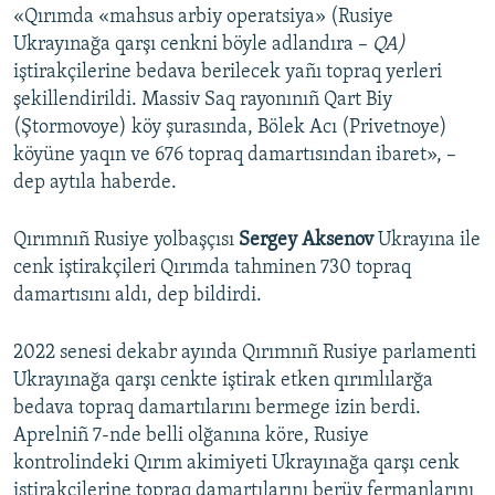
«Qırımda «mahsus arbiy operatsiya» (Rusiye
Ukrayınağa qarşı cenkni böyle adlandıra –
QA)
iştirakçilerine bedava berilecek yañı topraq yerleri
şekillendirildi. Massiv Saq rayonınıñ Qart Biy
(Ştormovoye) köy şurasında, Bölek Acı (Privetnoye)
köyüne yaqın ve 676 topraq damartısından ibaret», –
dep aytıla haberde.
Qırımnıñ Rusiye yolbaşçısı
Sergey Aksenov
Ukrayına ile
cenk iştirakçileri Qırımda tahminen 730 topraq
damartısını aldı, dep bildirdi.
2022 senesi dekabr ayında Qırımnıñ Rusiye parlamenti
Ukrayınağa qarşı cenkte iştirak etken qırımlılarğa
bedava topraq damartılarını bermege izin berdi.
Aprelniñ 7-nde belli olğanına köre, Rusiye
kontrolindeki Qırım akimiyeti Ukrayınağa qarşı cenk
iştirakçilerine topraq damartılarını berüv fermanlarını