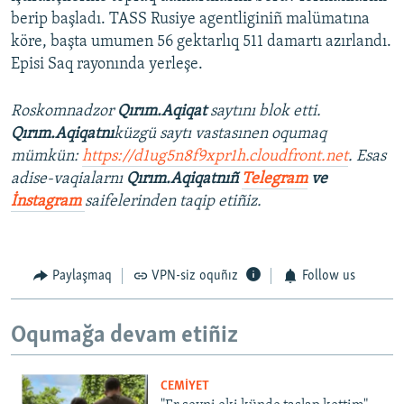
berip başladı. TASS Rusiye agentliginiñ malümatına
köre, başta umumen 56 gektarlıq 511 damartı azırlandı.
Episi Saq rayonında yerleşe.
Roskomnadzor
Qırım.Aqiqat
saytını blok etti.
Qırım.Aqiqatnı
küzgü saytı vastasınen oqumaq
mümkün:
https://d1ug5n8f9xpr1h.cloudfront.net
. Esas
adise-vaqialarnı
Qırım.Aqiqatnıñ
Telegram
ve
İnstagram
saifelerinden taqip etiñiz.
Paylaşmaq
VPN-siz oquñız
Follow us
Oqumağa devam etiñiz
CEMİYET