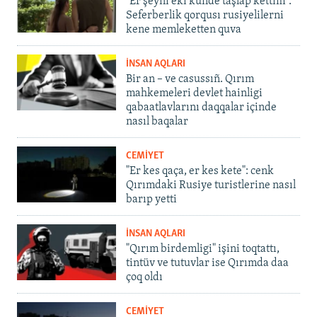
"Er şeyni eki künde taşlap kettim".
Seferberlik qorqusı rusiyelilerni
kene memleketten quva
İNSAN AQLARI
Bir an – ve casussıñ. Qırım
mahkemeleri devlet hainligi
qabaatlavlarını daqqalar içinde
nasıl baqalar
CEMİYET
"Er kes qaça, er kes kete": cenk
Qırımdaki Rusiye turistlerine nasıl
barıp yetti
İNSAN AQLARI
"Qırım birdemligi" işini toqtattı,
tintüv ve tutuvlar ise Qırımda daa
çoq oldı
CEMİYET