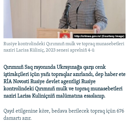
Русский
Українською
QOŞULIÑIZ!
Rusiye kontrolindeki Qırımnıñ mulk ve topraq munasebetleri
naziri Larisa Küliniç, 2023 senesi aprelniñ 4-ü
RFE/RS bütün saytları
Qırımnıñ Saq rayonında Ukrayınağa qarşı cenk
iştirakçileri içün yañı topraqlar azırlandı, dep haber ete
RİA Novosti Rusiye devlet agentligi Rusiye
kontrolindeki Qırımnıñ mulk ve topraq munasebetleri
naziri Larisa Kuliniçniñ malümatına esaslanıp.
Qayd etilgenine köre, bedava berilecek topraq içün 676
damartı azır.