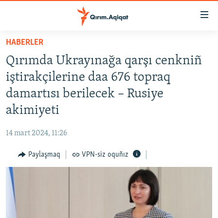
Link
açıqlığı
Esas
HABERLER
mündericege
HABERLER
Qırımda Ukrayınağa qarşı cenkniñ
qaytmaq
SİYASET
Baş
iştirakçilerine daa 676 topraq
İQTİSADİYAT
navigatsiyağa
damartısı berilecek – Rusiye
qaytmaq
CEMİYET
akimiyeti
Qıdıruvğa
MEDENİYET
qaytmaq
14 mart 2024, 11:26
İNSAN AQLARI
Paylaşmaq
VPN-siz oquñız
VİDEO
SÜRET
BLOGLAR
FİKİR