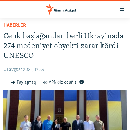
Link
açıqlığı
Esas
HABERLER
mündericege
HABERLER
Cenk başlağandan berli Ukrayinada
qaytmaq
SİYASET
Baş
274 medeniyet obyekti zarar kördi –
İQTİSADİYAT
navigatsiyağa
UNESCO
qaytmaq
CEMİYET
Qıdıruvğa
01 avgust 2023, 17:29
MEDENİYET
qaytmaq
Paylaşmaq
VPN-siz oquñız
İNSAN AQLARI
VİDEO
SÜRET
BLOGLAR
FİKİR