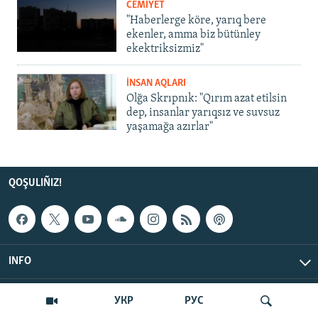
CEMİYET
"Haberlerge köre, yarıq bere
ekenler, amma biz bütünley
ekektriksizmiz"
İNSAN AQLARI
Olğa Skrıpnık: "Qırım azat etilsin
dep, insanlar yarıqsız ve suvsuz
yaşamağa azırlar"
QOŞULIÑIZ!
INFO
© Qırım.Aqiqat, 2026 | All Rights Reserved.
УКР
РУС