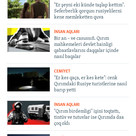
"Er şeyni eki künde taşlap kettim".
Seferberlik qorqusı rusiyelilerni
kene memleketten quva
İNSAN AQLARI
Bir an – ve casussıñ. Qırım
mahkemeleri devlet hainligi
qabaatlavlarını daqqalar içinde
nasıl baqalar
CEMİYET
"Er kes qaça, er kes kete": cenk
Qırımdaki Rusiye turistlerine nasıl
barıp yetti
İNSAN AQLARI
"Qırım birdemligi" işini toqtattı,
tintüv ve tutuvlar ise Qırımda daa
çoq oldı