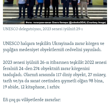
Русский
Українською
UNESCO delegatsiyası, 2023 senesi iyülniñ 29-ı
QOŞULIÑIZ!
UNESCO halqara teşkilâtı Ukrayinada zarar körgen ve
yıqılğan medeniyet obyektlerniñ cedvelini yayınladı.
RFE/RS bütün saytları
2023 senesi iyülniñ 26-sı itibarınen teşkilât 2022 senesi
feralniñ 24-den 274 obyektniñ zarar körgenini
tasdıqladı. Olarnıñ arasında 117 diniy obyekt, 27 müzey,
tarih ve/ya da sanat ceetinden qıymetli olğan 98 bina,
19 abide, 12 kitaphane, 1 arhiv.
Eñ çoq şu vilâyetlerde zararlar: