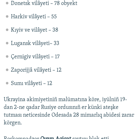
Donetsk vilâyeti – 78 obyekt
Harkiv vilâyeti – 55
Kıyiv ve vilâyet – 38
Lugansk vilâyeti– 33
Çernigiv vilâyeti – 17
Zaporijjâ vilâyeti – 12
Sumı vilâyeti – 12
Ukrayina akimiyetiniñ malümatına köre, iyülniñ 19-
dan 2-ne qadar Rusiye ordusınıñ er künki ateşke
tutması neticesinde Odesada 28 mimarlıq abidesi zarar
körgen.