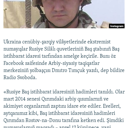
Русский
Українською
QOŞULIÑIZ!
Ukraina cenübiy-şarqiy vilâyetlerinde ekstremist
numayışlar Rusiye Silâlı quvetleriniñ Baş ştabınıñ Baş
istihbarat idaresi tarfından amelge keçirile. Bunı öz
RFE/RS bütün saytları
Facebook saifesinde Arbiy-siyasiy taqiqatlar
merkeziniñ yolbaşçısı Dmıtro Tımçuk yazdı, dep bildire
Radio Svoboda.
«Rusiye Baş istihbarat idaresiniñ hadimleri tanıldı. Olar
mart 2014 senesi Qırımdaki arbiy qısımlarnıñ ve
akimiyet organlarnıñ zaptını idare ete ediler. Evelleri,
aytqanımız kibi, Baş istihbarat idaresiniñ hadimleri
Qırımdan Rostov-na-Donu tarafına ketken edi. Şimdiki
numayışlarnıñ maqsadı – aprel 17 kününece, yani