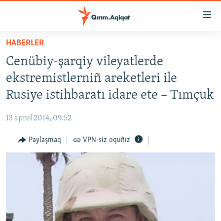
Link
açıqlığı
Esas
HABERLER
mündericege
HABERLER
Cenübiy-şarqiy vileyatlerde
qaytmaq
SİYASET
Baş
ekstremistlerniñ areketleri ile
İQTİSADİYAT
navigatsiyağa
Rusiye istihbaratı idare ete – Tımçuk
qaytmaq
CEMİYET
Qıdıruvğa
13 aprel 2014, 09:52
MEDENİYET
qaytmaq
Paylaşmaq
VPN-siz oquñız
İNSAN AQLARI
VİDEO
SÜRET
BLOGLAR
FİKİR