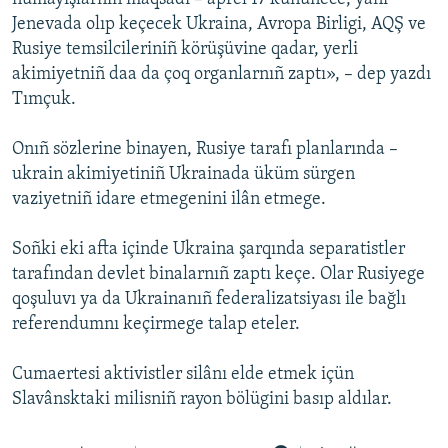
Jenevada olıp keçecek Ukraina, Avropa Birligi, AQŞ ve
Rusiye temsilcileriniñ körüşüvine qadar, yerli
akimiyetniñ daa da çoq organlarnıñ zaptı», – dep yazdı
Tımçuk.
Onıñ sözlerine binayen, Rusiye tarafı planlarında –
ukrain akimiyetiniñ Ukrainada üküm sürgen
vaziyetniñ idare etmegenini ilân etmege.
Soñki eki afta içinde Ukraina şarqında separatistler
tarafından devlet binalarnıñ zaptı keçe. Olar Rusiyege
qoşuluvı ya da Ukrainanıñ federalizatsiyası ile bağlı
referendumnı keçirmege talap eteler.
Cumaertesi aktivistler silânı elde etmek içün
Slavânsktaki milisniñ rayon bölügini basıp aldılar.