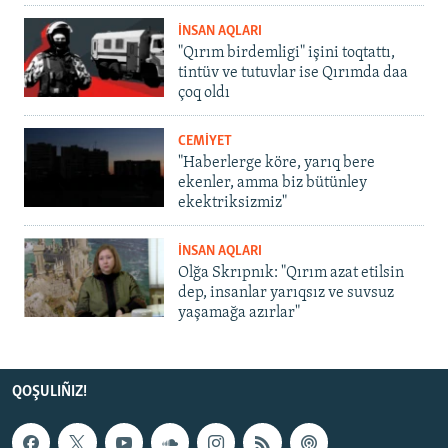
İNSAN AQLARI
"Qırım birdemligi" işini toqtattı,
tintüv ve tutuvlar ise Qırımda daa
çoq oldı
CEMİYET
"Haberlerge köre, yarıq bere
ekenler, amma biz bütünley
ekektriksizmiz"
İNSAN AQLARI
Olğa Skrıpnık: "Qırım azat etilsin
dep, insanlar yarıqsız ve suvsuz
yaşamağa azırlar"
QOŞULIÑIZ!