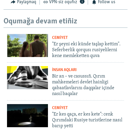
Paylaşmaq
VPN-siz oquñız
Follow us
Oqumağa devam etiñiz
CEMİYET
"Er şeyni eki künde taşlap kettim".
Seferberlik qorqusı rusiyelilerni
kene memleketten quva
İNSAN AQLARI
Bir an – ve casussıñ. Qırım
mahkemeleri devlet hainligi
qabaatlavlarını daqqalar içinde
nasıl baqalar
CEMİYET
"Er kes qaça, er kes kete": cenk
Qırımdaki Rusiye turistlerine nasıl
barıp yetti