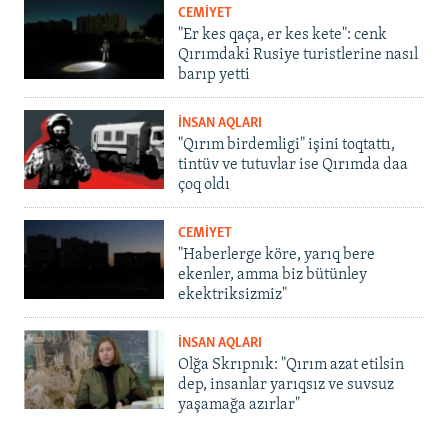
CEMİYET
"Er kes qaça, er kes kete": cenk
Qırımdaki Rusiye turistlerine nasıl
barıp yetti
İNSAN AQLARI
"Qırım birdemligi" işini toqtattı,
tintüv ve tutuvlar ise Qırımda daa
çoq oldı
CEMİYET
"Haberlerge köre, yarıq bere
ekenler, amma biz bütünley
ekektriksizmiz"
İNSAN AQLARI
Olğa Skrıpnık: "Qırım azat etilsin
dep, insanlar yarıqsız ve suvsuz
yaşamağa azırlar"