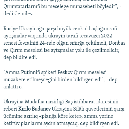
Qırımtatarlarnıñ bu meselege munasebeti böyledir", -
dedi Cemilev.
Rusiye Ukrayinağa qarşı büyük cenkni başlağan soñ
aytışmalar vaqtında ukrayin tarafı tecavuzcı 2022
senesi fevralniñ 24-nde olğan sıñırğa çekilmeli, Donbas
ve Qırım meselesi ise aytışmalar yolu ile çezilmelidir,
dep bildire edi.
"Amma Putinniñ spikeri Peskov Qırım meselesi
muzakere etilmeycegini birden bildirgen edi", - dep
añlattı o.
Ukrayina Mudafaa nazirligi Baş istihbarat idaresiniñ
reberi
Kırılo Budanov
Ukrayina Silâlı quvetleriniñ qarşı
ücümine azırlıq «planğa köre kete», amma yerine
ketirüv planlarını aydınlatmaycaq, dep bildirgen edi.