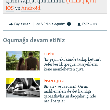
Qırım.Aqiqat qullanımını
qurmaq içün
iOS
ve
Android
.
Paylaşmaq
VPN-siz oquñız
Follow us
Oqumağa devam etiñiz
CEMİYET
"Er şeyni eki künde taşlap kettim".
Seferberlik qorqusı rusiyelilerni
kene memleketten quva
İNSAN AQLARI
Bir an – ve casussıñ. Qırım
mahkemeleri devlet hainligi
qabaatlavlarını daqqalar içinde
nasıl baqalar