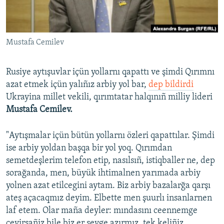
Русский
Українською
Mustafa Cemilev
QOŞULIÑIZ!
Rusiye aytışuvlar içün yollarnı qapattı ve şimdi Qırımnı
azat etmek içün yalıñız arbiy yol bar,
dep bildirdi
Ukrayina millet vekili, qırımtatar halqınıñ milliy lideri
RFE/RS bütün saytları
Mustafa Cemilev.
"Aytışmalar içün bütün yollarnı özleri qapattılar. Şimdi
ise arbiy yoldan başqa bir yol yoq. Qırımdan
semetdeşlerim telefon etip, nasılsıñ, istiqballer ne, dep
sorağanda, men, büyük ihtimalnen yarımada arbiy
yolnen azat etilcegini aytam. Biz arbiy bazalarğa qarşı
ateş açacaqmız deyim. Elbette men şuurlı insanlarnen
laf etem. Olar maña deyler: mındasını ceennemge
çevirsañiz bile biz er şeyge azırmız, tek keliñiz.