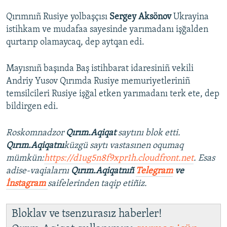
Qırımnıñ Rusiye yolbaşçısı
Sergey Aksönov
Ukrayina
istihkam ve mudafaa sayesinde yarımadanı işğalden
qurtarıp olamaycaq, dep aytqan edi.
Mayısnıñ başında Baş istihbarat idaresiniñ vekili
Andriy Yusov Qırımda Rusiye memuriyetleriniñ
temsilcileri Rusiye işğal etken yarımadanı terk ete, dep
bildirgen edi.
Roskomnadzor
Qırım.Aqiqat
saytını blok etti.
Qırım.Aqiqatnı
küzgü saytı vastasınen oqumaq
mümkün:
https://d1ug5n8f9xpr1h.cloudfront.net
. Esas
adise-vaqialarnı
Qırım.Aqiqatnıñ
Telegram
ve
İnstagram
saifelerinden taqip etiñiz.
Bloklav ve tsenzurasız haberler!