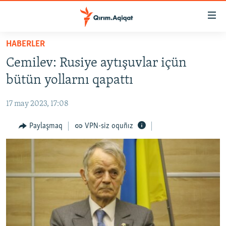
Link
açıqlığı
Esas
HABERLER
mündericege
HABERLER
Cemilev: Rusiye aytışuvlar içün
qaytmaq
SİYASET
Baş
bütün yollarnı qapattı
İQTİSADİYAT
navigatsiyağa
qaytmaq
17 may 2023, 17:08
CEMİYET
Qıdıruvğa
MEDENİYET
Paylaşmaq
VPN-siz oquñız
qaytmaq
İNSAN AQLARI
VİDEO
SÜRET
BLOGLAR
FİKİR