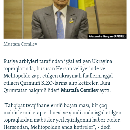
Русский
Українською
QOŞULIÑIZ!
Mustafa Cemilev
Rusiye arbiyleri tarafından işğal etilgen Ukrayina
RFE/RS bütün saytları
topraqlarında, hususan Herson velâyetinde ve
Melitopolde zapt etilgen ukrayinalı faallerni işgal
etilgen Qırımnıñ SİZO-larına alıp ketireler. Bunı
Qırımtatar halqınıñ lideri
Mustafa Cemilev
ayttı.
"Tahqiqat tevqifhanelerniñ boşatılması, bir çoq
mabüslerniñ etap etilmesi ve şimdi anda işğal etilgen
topraqlardan mabüsler yerleştirilgenini haber eteler.
Hersondan, Melitopolden anda ketireler", - dedi