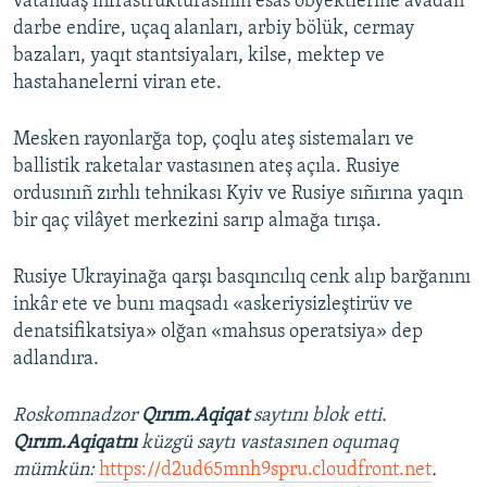
vatandaş infrastrukturasınıñ esas obyektlerine avadan
darbe endire, uçaq alanları, arbiy bölük, cermay
bazaları, yaqıt stantsiyaları, kilse, mektep ve
hastahanelerni viran ete.
Mesken rayonlarğa top, çoqlu ateş sistemaları ve
ballistik raketalar vastasınen ateş açıla. Rusiye
ordusınıñ zırhlı tehnikası Kyiv ve Rusiye sıñırına yaqın
bir qaç vilâyet merkezini sarıp almağa tırışa.
Rusiye Ukrayinağa qarşı basqıncılıq cenk alıp barğanını
inkâr ete ve bunı maqsadı «askeriysizleştirüv ve
denatsifikatsiya» olğan «mahsus operatsiya» dep
adlandıra.
Roskomnadzor
Qırım.Aqiqat
saytını blok etti.
Qırım.Aqiqatnı
küzgü saytı vastasınen oqumaq
mümkün:
https://d2ud65mnh9spru.cloudfront.net
.