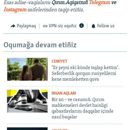
Esas adise-vaqialarnı
Qırım.Aqiqatnıñ
Telegram
ve
İnstagram
saifelerinden taqip etiñiz.
Paylaşmaq
VPN-siz oquñız
Follow us
Oqumağa devam etiñiz
CEMİYET
"Er şeyni eki künde taşlap kettim".
Seferberlik qorqusı rusiyelilerni
kene memleketten quva
İNSAN AQLARI
Bir an – ve casussıñ. Qırım
mahkemeleri devlet hainligi
qabaatlavlarını daqqalar içinde
nasıl baqalar