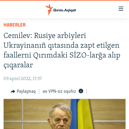
Link
açıqlığı
Esas
HABERLER
mündericege
HABERLER
Cemilev: Rusiye arbiyleri
qaytmaq
SİYASET
Baş
Ukrayinanıñ qıtasında zapt etilgen
İQTİSADİYAT
navigatsiyağa
faallerni Qırımdaki SİZO-larğa alıp
qaytmaq
CEMİYET
çıqaralar
Qıdıruvğa
MEDENİYET
qaytmaq
09 aprel 2022, 17:37
İNSAN AQLARI
Paylaşmaq
VPN-siz oquñız
VİDEO
SÜRET
BLOGLAR
FİKİR