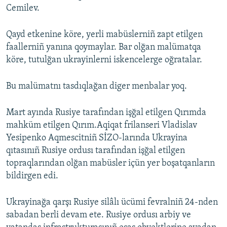
Cemilev.
Qayd etkenine köre, yerli mabüslerniñ zapt etilgen
faallerniñ yanına qoymaylar. Bar olğan malümatqa
köre, tutulğan ukrayinlerni iskencelerge oğratalar.
Bu malümatnı tasdıqlağan diger menbalar yoq.
Mart ayında Rusiye tarafından işğal etilgen Qırımda
mahküm etilgen Qırım.Aqiqat frilanseri Vladislav
Yesipenko Aqmescitniñ SİZO-larında Ukrayina
qıtasınıñ Rusiye ordusı tarafından işğal etilgen
topraqlarından olğan mabüsler içün yer boşatqanların
bildirgen edi.
Ukrayinağa qarşı Rusiye silâlı ücümi fevralniñ 24-nden
sabadan berli devam ete. Rusiye ordusı arbiy ve