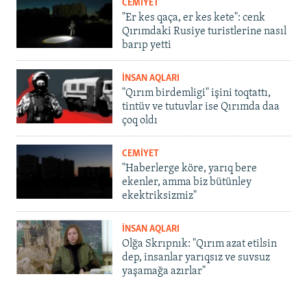
CEMİYET
"Er kes qaça, er kes kete": cenk
Qırımdaki Rusiye turistlerine nasıl
barıp yetti
İNSAN AQLARI
"Qırım birdemligi" işini toqtattı,
tintüv ve tutuvlar ise Qırımda daa
çoq oldı
CEMİYET
"Haberlerge köre, yarıq bere
ekenler, amma biz bütünley
ekektriksizmiz"
İNSAN AQLARI
Olğa Skrıpnık: "Qırım azat etilsin
dep, insanlar yarıqsız ve suvsuz
yaşamağa azırlar"