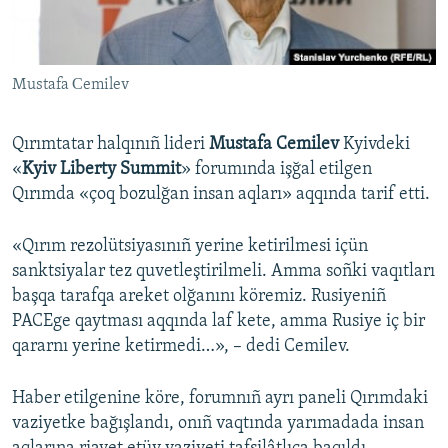
Русский
Українською
Mustafa Сemilev
QOŞULIÑIZ!
Qırımtatar halqınıñ lideri
Mustafa Cemilev
Kyivdeki
«
Kyiv Liberty Summit
» forumında işğal etilgen
Qırımda «çoq bozulğan insan aqları» aqqında tarif etti.
RFE/RS bütün saytları
«Qırım rezolütsiyasınıñ yerine ketirilmesi içün
sanktsiyalar tez quvetleştirilmeli. Amma soñki vaqıtları
başqa tarafqa areket olğanını köremiz. Rusiyeniñ
PACEge qaytması aqqında laf kete, amma Rusiye iç bir
qararnı yerine ketirmedi…», – dedi Cemilev.
Haber etilgenine köre, forumnıñ ayrı paneli Qırımdaki
vaziyetke bağışlandı, onıñ vaqtında yarımadada insan