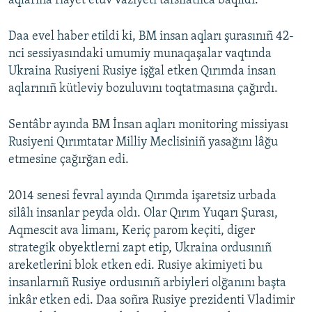
aqlarına riayet etüv vaziyeti tafsilâtlıca baqıldı.
Daa evel haber etildi ki, BM insan aqları şurasınıñ 42-
nci sessiyasındaki umumiy munaqaşalar vaqtında
Ukraina Rusiyeni Rusiye işğal etken Qırımda insan
aqlarınıñ kütleviy bozuluvını toqtatmasına çağırdı.
Sentâbr ayında BM İnsan aqları monitoring missiyası
Rusiyeni Qırımtatar Milliy Meclisiniñ yasağını lâğu
etmesine çağırğan edi.
2014 senesi fevral ayında Qırımda işaretsiz urbada
silâlı insanlar peyda oldı. Olar Qırım Yuqarı Şurası,
Aqmescit ava limanı, Keriç parom keçiti, diger
strategik obyektlerni zapt etip, Ukraina ordusınıñ
areketlerini blok etken edi. Rusiye akimiyeti bu
insanlarnıñ Rusiye ordusınıñ arbiyleri olğanını başta
inkâr etken edi. Daa soñra Rusiye prezidenti Vladimir