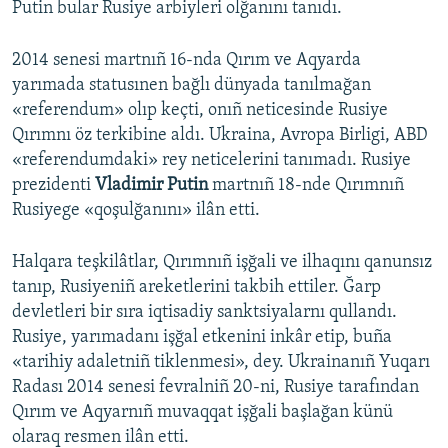
Putin bular Rusiye arbiyleri olğanını tanıdı.
2014 senesi martnıñ 16-nda Qırım ve Aqyarda
yarımada statusınen bağlı dünyada tanılmağan
«referendum» olıp keçti, onıñ neticesinde Rusiye
Qırımnı öz terkibine aldı. Ukraina, Avropa Birligi, ABD
«referendumdaki» rey neticelerini tanımadı. Rusiye
prezidenti
Vladimir Putin
martnıñ 18-nde Qırımnıñ
Rusiyege «qoşulğanını» ilân etti.
Halqara teşkilâtlar, Qırımnıñ işğali ve ilhaqını qanunsız
tanıp, Rusiyeniñ areketlerini takbih ettiler. Ğarp
devletleri bir sıra iqtisadiy sanktsiyalarnı qullandı.
Rusiye, yarımadanı işğal etkenini inkâr etip, buña
«tarihiy adaletniñ tiklenmesi», dey. Ukrainanıñ Yuqarı
Radası 2014 senesi fevralniñ 20-ni, Rusiye tarafından
Qırım ve Aqyarnıñ muvaqqat işğali başlağan künü
olaraq resmen ilân etti.