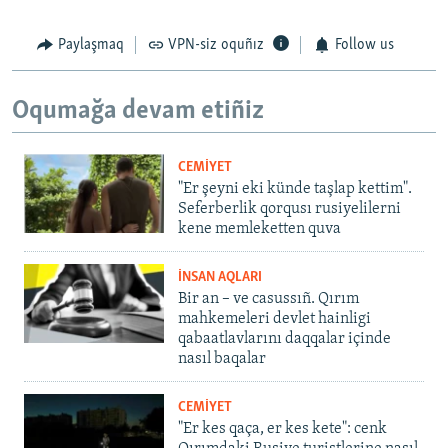
Paylaşmaq
VPN-siz oquñız
Follow us
Oqumağa devam etiñiz
CEMİYET
"Er şeyni eki künde taşlap kettim".
Seferberlik qorqusı rusiyelilerni
kene memleketten quva
İNSAN AQLARI
Bir an – ve casussıñ. Qırım
mahkemeleri devlet hainligi
qabaatlavlarını daqqalar içinde
nasıl baqalar
CEMİYET
"Er kes qaça, er kes kete": cenk