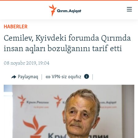
Link
açıqlığı
Esas
HABERLER
mündericege
HABERLER
Cemilev, Kyivdeki forumda Qırımda
qaytmaq
SİYASET
Baş
insan aqları bozulğanını tarif etti
İQTİSADİYAT
navigatsiyağa
qaytmaq
08 noyabr 2019, 19:04
CEMİYET
Qıdıruvğa
MEDENİYET
Paylaşmaq
VPN-siz oquñız
qaytmaq
İNSAN AQLARI
VİDEO
SÜRET
BLOGLAR
FİKİR