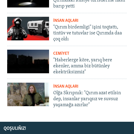
Qırımdaki Rusiye turistlerine nasıl
barıp yetti
İNSAN AQLARI
"Qırım birdemligi" işini toqtattı,
tintüv ve tutuvlar ise Qırımda daa
çoq oldı
CEMİYET
"Haberlerge köre, yarıq bere
ekenler, amma biz bütünley
ekektriksizmiz"
İNSAN AQLARI
Olğa Skrıpnık: "Qırım azat etilsin
dep, insanlar yarıqsız ve suvsuz
yaşamağa azırlar"
QOŞULIÑIZ!