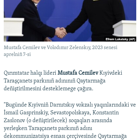
Русский
Українською
QOŞULIÑIZ!
Mustafa Cemilev ve Volodımır Zelenskıy, 2023 senesi
aprelniñ 7-si
RFE/RS bütün saytları
Qırımtatar halqı lideri
Mustafa Cemilev
Kıyivdeki
Taraşçanets parkınıñ adınınıñ Qaytarmağa
deñiştirilmesini desteklemege çağıra.
"Bugünde Kıyivniñ Darnıtskıy vokzalı yaqınlarındaki ve
İsmail Gasprinskiy, Sevastopolskaya, Konstantin
Zaslonov (o deñiştirilecek) soqaqları arasında
yerleşken Taraşçanets parkınıñ adını
dekommunizatsiya esnası çerçivesinde Qaytarmağa