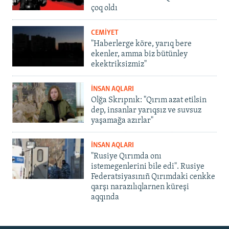
çoq oldı
CEMİYET
"Haberlerge köre, yarıq bere
ekenler, amma biz bütünley
ekektriksizmiz"
İNSAN AQLARI
Olğa Skrıpnık: "Qırım azat etilsin
dep, insanlar yarıqsız ve suvsuz
yaşamağa azırlar"
İNSAN AQLARI
"Rusiye Qırımda onı
istemegenlerini bile edi". Rusiye
Federatsiyasınıñ Qırımdaki cenkke
qarşı narazılıqlarnen küreşi
aqqında