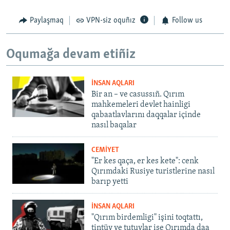
Paylaşmaq
VPN-siz oquñız
Follow us
Oqumağa devam etiñiz
İNSAN AQLARI
Bir an – ve casussıñ. Qırım
mahkemeleri devlet hainligi
qabaatlavlarını daqqalar içinde
nasıl baqalar
CEMİYET
"Er kes qaça, er kes kete": cenk
Qırımdaki Rusiye turistlerine nasıl
barıp yetti
İNSAN AQLARI
"Qırım birdemligi" işini toqtattı,
tintüv ve tutuvlar ise Qırımda daa