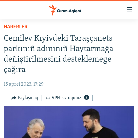
Link
açıqlığı
Esas
HABERLER
mündericege
HABERLER
Cemilev Kıyivdeki Taraşçanets
qaytmaq
SİYASET
Baş
parkınıñ adınınıñ Haytarmağa
İQTİSADİYAT
navigatsiyağa
deñiştirilmesini desteklemege
qaytmaq
CEMİYET
çağıra
Qıdıruvğa
MEDENİYET
qaytmaq
15 aprel 2023, 17:29
İNSAN AQLARI
Paylaşmaq
VPN-siz oquñız
VİDEO
SÜRET
BLOGLAR
FİKİR