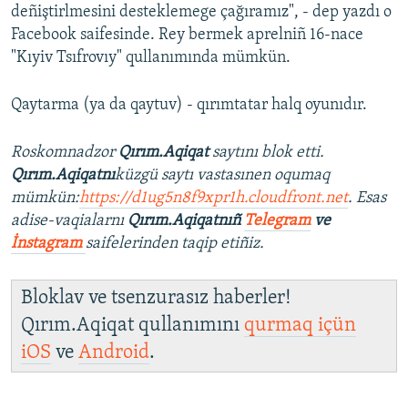
deñiştirlmesini desteklemege çağıramız", - dep yazdı o
Facebook saifesinde. Rey bermek aprelniñ 16-nace
"Kıyiv Tsıfrovıy" qullanımında mümkün.
Qaytarma (ya da qaytuv) - qırımtatar halq oyunıdır.
Roskomnadzor
Qırım.Aqiqat
saytını blok etti.
Qırım.Aqiqatnı
küzgü saytı vastasınen oqumaq
mümkün:
https://d1ug5n8f9xpr1h.cloudfront.net
. Esas
adise-vaqialarnı
Qırım.Aqiqatnıñ
Telegram
ve
İnstagram
saifelerinden taqip etiñiz.
Bloklav ve tsenzurasız haberler!
Qırım.Aqiqat qullanımını
qurmaq içün
iOS
ve
Android
.