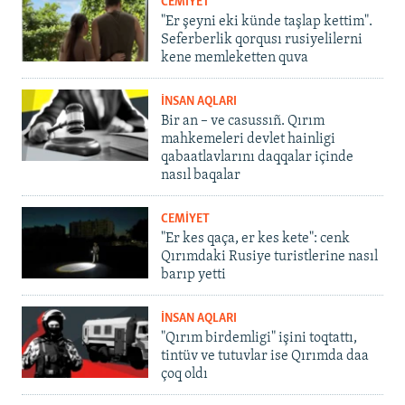
CEMİYET
"Er şeyni eki künde taşlap kettim".
Seferberlik qorqusı rusiyelilerni
kene memleketten quva
İNSAN AQLARI
Bir an – ve casussıñ. Qırım
mahkemeleri devlet hainligi
qabaatlavlarını daqqalar içinde
nasıl baqalar
CEMİYET
"Er kes qaça, er kes kete": cenk
Qırımdaki Rusiye turistlerine nasıl
barıp yetti
İNSAN AQLARI
"Qırım birdemligi" işini toqtattı,
tintüv ve tutuvlar ise Qırımda daa
çoq oldı