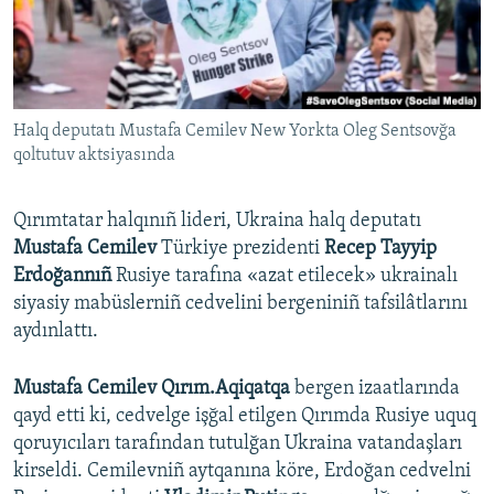
Русский
Українською
Halq deputatı Mustafa Cemilev New Yorkta Oleg Sentsovğa
QOŞULIÑIZ!
qoltutuv aktsiyasında
Qırımtatar halqınıñ lideri, Ukraina halq deputatı
RFE/RS bütün saytları
Mustafa Cemilev
Türkiye prezidenti
Recep Tayyip
Erdoğannıñ
Rusiye tarafına «azat etilecek» ukrainalı
siyasiy mabüslerniñ cedvelini bergeniniñ tafsilâtlarını
aydınlattı.
Mustafa Cemilev Qırım.Aqiqatqa
bergen izaatlarında
qayd etti ki, cedvelge işğal etilgen Qırımda Rusiye uquq
qoruyıcıları tarafından tutulğan Ukraina vatandaşları
kirseldi. Cemilevniñ aytqanına köre, Erdoğan cedvelni