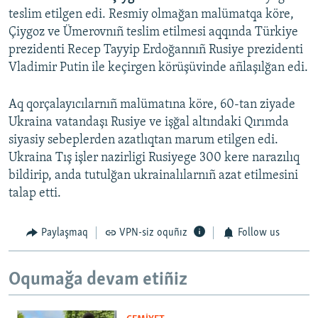
teslim etilgen edi. Resmiy olmağan malümatqa köre,
Çiygoz ve Ümerovnıñ teslim etilmesi aqqında Türkiye
prezidenti Recep Tayyip Erdoğannıñ Rusiye prezidenti
Vladimir Putin ile keçirgen körüşüvinde añlaşılğan edi.
Aq qorçalayıcılarnıñ malümatına köre, 60-tan ziyade
Ukraina vatandaşı Rusiye ve işğal altındaki Qırımda
siyasiy sebeplerden azatlıqtan marum etilgen edi.
Ukraina Tış işler nazirligi Rusiyege 300 kere narazılıq
bildirip, anda tutulğan ukrainalılarnıñ azat etilmesini
talap etti.
Paylaşmaq
VPN-siz oquñız
Follow us
Oqumağa devam etiñiz