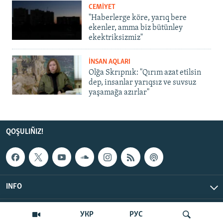
CEMİYET
"Haberlerge köre, yarıq bere
ekenler, amma biz bütünley
ekektriksizmiz"
İNSAN AQLARI
Olğa Skrıpnık: "Qırım azat etilsin
dep, insanlar yarıqsız ve suvsuz
yaşamağa azırlar"
QOŞULIÑIZ!
INFO
© Qırım.Aqiqat, 2026 | All Rights Reserved.
УКР
РУС