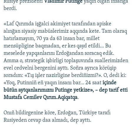
Rusiye prezidenti
Vladimir Putinge
yaqın olğan insanğa
berdi.
«Laf Qırımda işğalci akimiyet tarafından apiske
alınğan siyasiy mabüslerimiz aqqında kete. Tam olaraq
hatırlamayım, 70 ya da 63 insan bar, millet
mensüpligine baqmadan, er kes qayd etildi… Bu
meselede yapqanlarını Erdoğandan soracaq edik.
Amma o, strategik işbirligi toplaşuvında suallerimizden
evel cedvelni bergenini ayttı. Soñra ayrıca körüşip
soradım: «Tış işler nazirligine berdiñizmi?». O, dedi ki:
«Yoq, Putinniñ eñ yaqın insanı bar… 24 saat
içinde
bütün aytqanlarımıznı Putinge yetkize», – dep tarif etti
Mustafa Cemilev Qırım.Aqiqatqa
.
Onıñ bildirgenine köre, Erdoğan, Türkiye tarafı
Rusiyeden cevap daa almadı, dep ayttı.