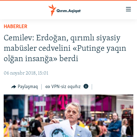
Link
açıqlığı
Esas
HABERLER
mündericege
HABERLER
Cemilev: Erdoğan, qırımlı siyasiy
qaytmaq
SİYASET
Baş
mabüsler cedvelini «Putinge yaqın
İQTİSADİYAT
navigatsiyağa
olğan insanğa» berdi
qaytmaq
CEMİYET
Qıdıruvğa
06 noyabr 2018, 15:01
MEDENİYET
qaytmaq
Paylaşmaq
VPN-siz oquñız
İNSAN AQLARI
VİDEO
SÜRET
BLOGLAR
FİKİR