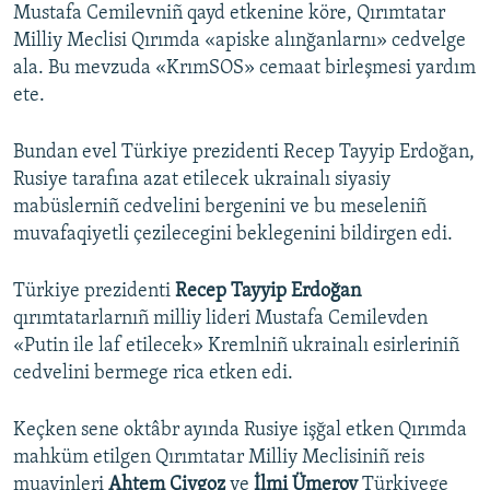
Mustafa Cemilevniñ qayd etkenine köre, Qırımtatar
Milliy Meclisi Qırımda «apiske alınğanlarnı» cedvelge
ala. Bu mevzuda «KrımSOS» cemaat birleşmesi yardım
ete.
Bundan evel Türkiye prezidenti Recep Tayyip Erdoğan,
Rusiye tarafına azat etilecek ukrainalı siyasiy
mabüslerniñ cedvelini bergenini ve bu meseleniñ
muvafaqiyetli çezilecegini beklegenini bildirgen edi.
Türkiye prezidenti
Recep Tayyip Erdoğan
qırımtatarlarnıñ milliy lideri Mustafa Cemilevden
«Putin ile laf etilecek» Kremlniñ ukrainalı esirleriniñ
cedvelini bermege rica etken edi.
Keçken sene oktâbr ayında Rusiye işğal etken Qırımda
mahküm etilgen Qırımtatar Milliy Meclisiniñ reis
muavinleri
Ahtem Çiygoz
ve
İlmi Ümerov
Türkiyege