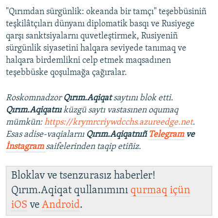
"Qırımdan sürgünlik: okeanda bir tamçı" teşebbüsiniñ
teşkilâtçıları dünyanı diplomatik basqı ve Rusiyege
qarşı sanktsiyalarnı quvetleştirmek, Rusiyeniñ
sürgünlik siyasetini halqara seviyede tanımaq ve
halqara birdemlikni celp etmek maqsadınen
teşebbüske qoşulmağa çağıralar.
Roskomnadzor
Qırım.Aqiqat
saytını blok etti.
Qırım.Aqiqatnı
küzgü saytı vastasınen oqumaq
mümkün:
https://krymrcriywdcchs.azureedge.net
.
Esas adise-vaqialarnı
Qırım.Aqiqatnıñ
Telegram
ve
İnstagram
saifelerinden taqip etiñiz.
Bloklav ve tsenzurasız haberler!
Qırım.Aqiqat qullanımını
qurmaq içün
iOS
ve
Android
.