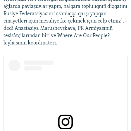
ağlarda paylaşuvlar yapıp, halqara toplulıqnıñ diqqatını
Rusiye Federatsiyasını insanlıqqa qarşı yapqan
cinayetleri içün mesüliyetke çekmek içün celp etiñiz", -
dedi Anastasiya Marushevskaya, PR Armiyasınıñ
tesisâtçılarından biri ve Where Are Our People?
leyhasınıñ koordinatorı.