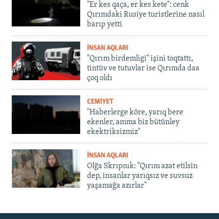
"Er kes qaça, er kes kete": cenk
Qırımdaki Rusiye turistlerine nasıl
barıp yetti
İNSAN AQLARI
"Qırım birdemligi" işini toqtattı,
tintüv ve tutuvlar ise Qırımda daa
çoq oldı
CEMİYET
"Haberlerge köre, yarıq bere
ekenler, amma biz bütünley
ekektriksizmiz"
İNSAN AQLARI
Olğa Skrıpnık: "Qırım azat etilsin
dep, insanlar yarıqsız ve suvsuz
yaşamağa azırlar"