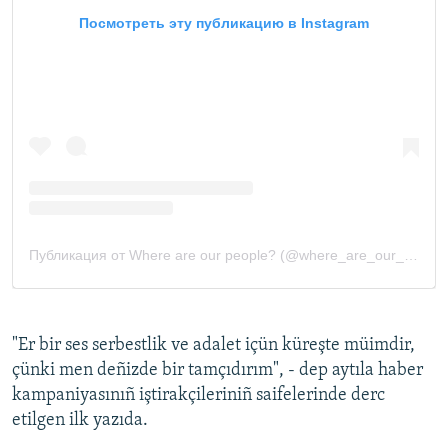
"Er bir ses serbestlik ve adalet içün küreşte müimdir,
çünki men deñizde bir tamçıdırım", - dep aytıla haber
kampaniyasınıñ iştirakçileriniñ saifelerinde derc
etilgen ilk yazıda.