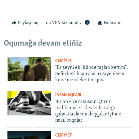
Paylaşmaq
VPN-siz oquñız
Follow us
Oqumağa devam etiñiz
CEMİYET
"Er şeyni eki künde taşlap kettim".
Seferberlik qorqusı rusiyelilerni
kene memleketten quva
İNSAN AQLARI
Bir an – ve casussıñ. Qırım
mahkemeleri devlet hainligi
qabaatlavlarını daqqalar içinde
nasıl baqalar
CEMİYET