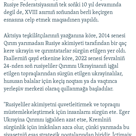
Rusiye Federatsiyasınıñ tek soñki 10 yıl devamında
degil de, XVIII asırnıñ soñundan berli keçirgen
esnasına celp etmek maqsadınen yapıldı.
Aktsiya teşkilâtçılarınıñ yazğanına köre, 2014 senesi
Qırım yarımadası Rusiye akimiyeti tarafından bir qaç
kere ukrayin ve qırımtatarlar sürgün etilgen yer oldı.
Faallerniñ qayd etkenine köre, 2022 senesi fevralniñ
24-nden soñ rusiyeliler Qırımnı Ukrayinanıñ işğal
etilgen topraqlarından sürgün etilgen ukrayinalılar,
hususan balalar içün keçiş noqtası ya da vaqtınca
yerleşüv merkezi olaraq qullanmağa başladılar.
''Rusiyeliler akimiyetni quvetleitirmek ve topraqnı
müstemlekeleştirmek içün insanlarnı sürgün ete. Eger
Ukrayina Qırımnı işğalden azat etse, Kremlniñ
sürgünlik içün imkânları azca olur, çünki yarımada bu
siyasetniñ esas strategik noqtalarından biridir. İçtimaiy