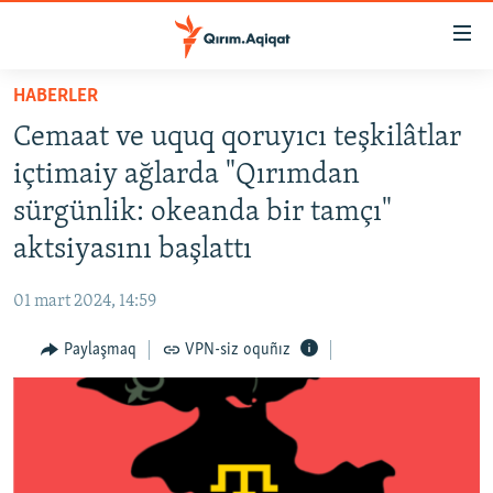
Link
açıqlığı
Esas
HABERLER
mündericege
HABERLER
Cemaat ve uquq qoruyıcı teşkilâtlar
qaytmaq
SİYASET
Baş
içtimaiy ağlarda "Qırımdan
İQTİSADİYAT
navigatsiyağa
sürgünlik: okeanda bir tamçı"
qaytmaq
CEMİYET
aktsiyasını başlattı
Qıdıruvğa
MEDENİYET
qaytmaq
01 mart 2024, 14:59
İNSAN AQLARI
Paylaşmaq
VPN-siz oquñız
VİDEO
SÜRET
BLOGLAR
FİKİR