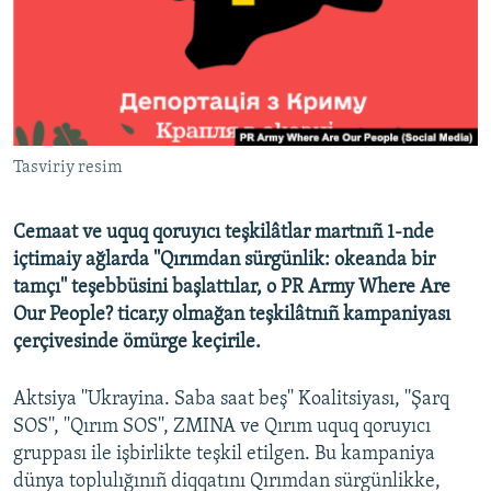
Русский
Українською
QOŞULIÑIZ!
Tasviriy resim
Cemaat ve uquq qoruyıcı teşkilâtlar martnıñ 1-nde
RFE/RS bütün saytları
içtimaiy ağlarda ''Qırımdan sürgünlik: okeanda bir
tamçı'' teşebbüsini başlattılar, o PR Army Where Are
Our People? ticar,y olmağan teşkilâtnıñ kampaniyası
çerçivesinde ömürge keçirile.
Aktsiya ''Ukrayina. Saba saat beş'' Koalitsiyası, ''Şarq
SOS'', ''Qırım SOS'', ZMINA ve Qırım uquq qoruyıcı
gruppası ile işbirlikte teşkil etilgen. Bu kampaniya
dünya toplulığınıñ diqqatını Qırımdan sürgünlikke,