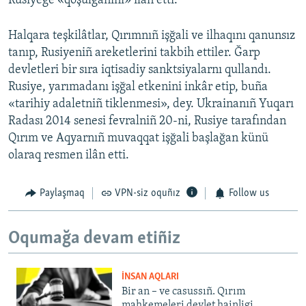
Rusiyege «qoşulğanını» ilân etti.
Halqara teşkilâtlar, Qırımnıñ işğali ve ilhaqını qanunsız
tanıp, Rusiyeniñ areketlerini takbih ettiler. Ğarp
devletleri bir sıra iqtisadiy sanktsiyalarnı qullandı.
Rusiye, yarımadanı işğal etkenini inkâr etip, buña
«tarihiy adaletniñ tiklenmesi», dey. Ukrainanıñ Yuqarı
Radası 2014 senesi fevralniñ 20-ni, Rusiye tarafından
Qırım ve Aqyarnıñ muvaqqat işğali başlağan künü
olaraq resmen ilân etti.
Paylaşmaq
VPN-siz oquñız
Follow us
Oqumağa devam etiñiz
İNSAN AQLARI
Bir an – ve casussıñ. Qırım
mahkemeleri devlet hainligi