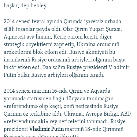
başlar, dep bekley.
2014 senesi fevral ayında Qırımda işaretsiz urbada
silâlı insanlar peyda oldı. Olar Qırım Yuqarı Şurası,
Aqmescit ava limanı, Keriç parom keçiti, diger
strategik obyektlerni zapt etip, Ukraina ordusınıñ
areketlerini blok etken edi. Rusiye akimiyeti bu
insanlarnıñ Rusiye ordusınıñ arbiyleri olğanını başta
inkâr etken edi. Daa soñra Rusiye prezidenti Vladimir
Putin bular Rusiye arbiyleri olğanını tanıdı.
2014 senesi martnıñ 16-nda Qırım ve Aqyarda
yarımada statusınen bağlı dünyada tanılmağan
«referendum» olıp keçti, onıñ neticesinde Rusiye
Qırımnı öz terkibine aldı. Ukraina, Avropa Birligi, ABD
«referendumdaki» rey neticelerini tanımadı. Rusiye
prezidenti
Vladimir Putin
martnıñ 18-nde Qırımnıñ