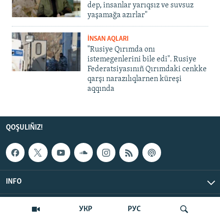
dep, insanlar yarıqsız ve suvsuz
yaşamağa azırlar"
İNSAN AQLARI
"Rusiye Qırımda onı
istemegenlerini bile edi". Rusiye
Federatsiyasınıñ Qırımdaki cenkke
qarşı narazılıqlarnen küreşi
aqqında
QOŞULIÑIZ!
INFO
© Qırım.Aqiqat, 2026 | All Rights Reserved.
УКР
РУС