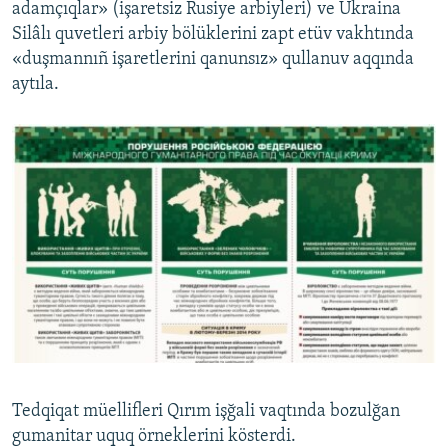
adamçıqlar» (işaretsiz Rusiye arbiyleri) ve Ukraina
Silâlı quvetleri arbiy bölüklerini zapt etüv vakhtında
«duşmannıñ işaretlerini qanunsız» qullanuv aqqında
aytıla.
Tedqiqat müellifleri Qırım işğali vaqtında bozulğan
gumanitar uquq örneklerini kösterdi.