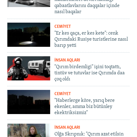
qabaatlavlarını daqqalar içinde
nasıl baqalar
CEMİYET
"Er kes qaça, er kes kete": cenk
Qırımdaki Rusiye turistlerine nasıl
barıp yetti
İNSAN AQLARI
"Qırım birdemligi" işini toqtattı,
tintüv ve tutuvlar ise Qırımda daa
çoq oldı
CEMİYET
"Haberlerge köre, yarıq bere
ekenler, amma biz bütünley
ekektriksizmiz"
İNSAN AQLARI
Olğa Skrıpnık: "Qırım azat etilsin