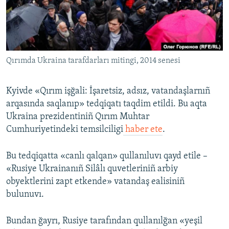
Русский
Українською
Qırımda Ukraina tarafdarları mitingi, 2014 senesi
QOŞULIÑIZ!
Kyivde «Qırım işğali: İşaretsiz, adsız, vatandaşlarnıñ
arqasında saqlanıp» tedqiqatı taqdim etildi. Bu aqta
RFE/RS bütün saytları
Ukraina prezidentiniñ Qırım Muhtar
Cumhuriyetindeki temsilciligi
haber ete
.
Bu tedqiqatta «canlı qalqan» qullanıluvı qayd etile –
«Rusiye Ukrainanıñ Silâlı quvetleriniñ arbiy
obyektlerini zapt etkende» vatandaş ealisiniñ
bulunuvı.
Bundan ğayrı, Rusiye tarafından qullanılğan «yeşil