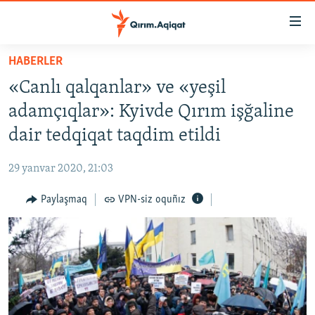
Link
açıqlığı
Esas
HABERLER
mündericege
HABERLER
«Canlı qalqanlar» ve «yeşil
qaytmaq
SİYASET
Baş
adamçıqlar»: Kyivde Qırım işğaline
İQTİSADİYAT
navigatsiyağa
dair tedqiqat taqdim etildi
qaytmaq
CEMİYET
Qıdıruvğa
29 yanvar 2020, 21:03
MEDENİYET
qaytmaq
Paylaşmaq
VPN-siz oquñız
İNSAN AQLARI
VİDEO
SÜRET
BLOGLAR
FİKİR