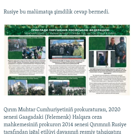
Rusiye bu malümatqa şimdilik cevap bermedi.
Qırım Muhtar Cumhuriyetiniñ prokuraturası, 2020
senesi Gaagadaki (Felemenk) Halqara ceza
mahkemesiniñ prokurorı 2014 senesi Qırımnıñ Rusiye
tarafından işğal etilüvi davasınıñ resmiy tahqiqatını