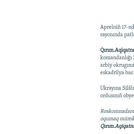
Aprelniñ 17-nd
rayonında patla
Qırım.Aqiqatn
komandanlığı 2
arbiy okrugını
eskadrilya bar
Ukrayına Silâl
ordusınıñ obyek
Roskomnadzo
oqumaq müm
Qırım.Aqiqatn