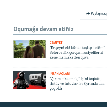
Paylaşmaq
Oqumağa devam etiñiz
CEMİYET
"Er şeyni eki künde taşlap kettim".
Seferberlik qorqusı rusiyelilerni
kene memleketten quva
İNSAN AQLARI
"Qırım birdemligi" işini toqtattı,
tintüv ve tutuvlar ise Qırımda daa
çoq oldı
Русский