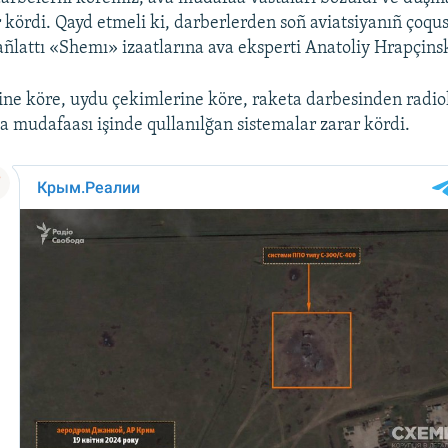
r kördi. Qayd etmeli ki, darberlerden soñ aviatsiyanıñ çoqu
 añlattı «Shemı» izaatlarına ava eksperti Anatoliy Hrapçinsk
ine köre, uydu çekimlerine köre, raketa darbesinden radio
va mudafaası işinde qullanılğan sistemalar zarar kördi.