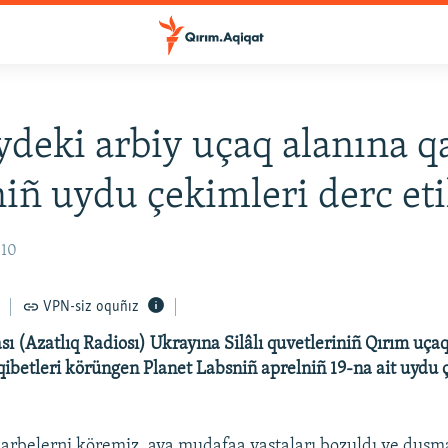
deki arbiy uçaq alanına q
iñ uydu çekimleri derc eti
:10
VPN-siz oquñız
ı (Azatlıq Radiosı) Ukrayına Silâlı quvetleriniñ Qırım uçaq
qibetleri körüngen Planet Labsniñ aprelniñ 19-na ait uydu 
arbelerni köremiz, ava mudafaa vastaları bozuldı ve duşm