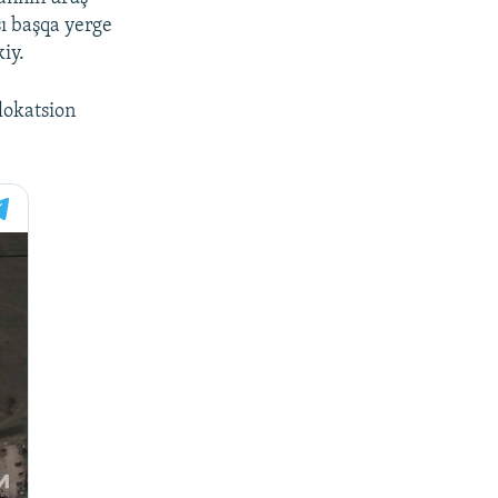
sı başqa yerge
iy.
lokatsion