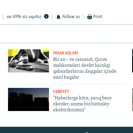
VPN-siz oquñız
Follow us
Print
İNSAN AQLARI
Bir an – ve casussıñ. Qırım
mahkemeleri devlet hainligi
qabaatlavlarını daqqalar içinde
nasıl baqalar
CEMİYET
"Haberlerge köre, yarıq bere
ekenler, amma biz bütünley
ekektriksizmiz"