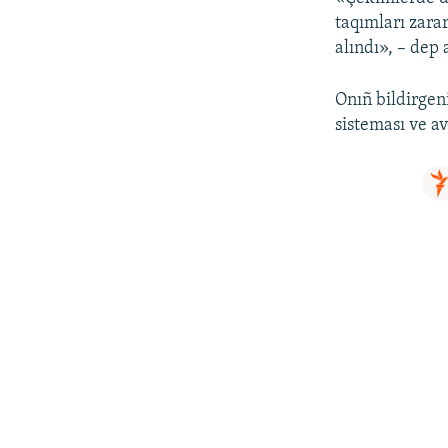
taqımları zara
alındı», – dep
Onıñ bildirgen
sisteması ve a