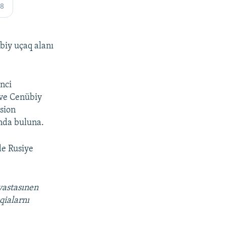
biy uçaq alanı
nci
 ve Cenübiy
sion
anda buluna.
de Rusiye
vastasınen
qialarnı