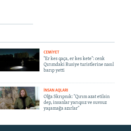
CEMİYET
"Er kes qaça, er kes kete": cenk
Qırımdaki Rusiye turistlerine nasıl
barıp yetti
İNSAN AQLARI
Olğa Skrıpnık: "Qırım azat etilsin
dep, insanlar yarıqsız ve suvsuz
yaşamağa azırlar"