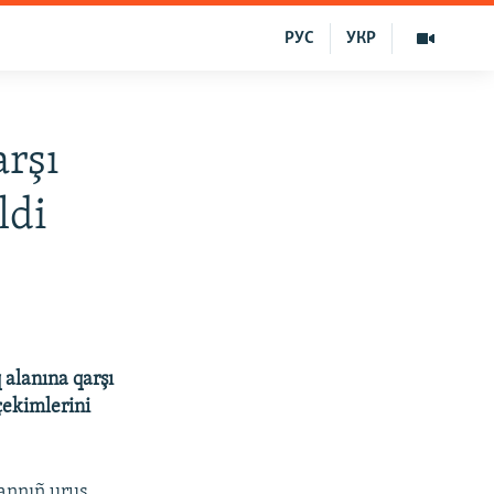
РУС
УКР
arşı
ldi
 alanına qarşı
çekimlerini
annıñ uruş