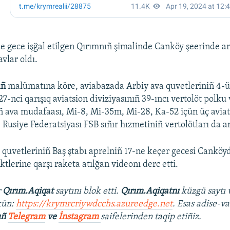
e gece işğal etilgen Qırımnıñ şimalinde Canköy şeerinde ar
vlar oldı.
ıñ
malümatına köre, aviabazada Arbiy ava quvetleriniñ 4-ü
7-nci qarışıq aviatsion diviziyasınıñ 39-ıncı vertolöt polku
ñ ava mudafaası, Mi-8, Mi-35m, Mi-28, Ka-52 içün üç aviat
. Rusiye Federatsiyası FSB sıñır hızmetiniñ vertolötları da 
ı quvetleriniñ Baş ştabı aprelniñ 17-ne keçer gecesi Canköy
tlerine qarşı raketa atılğan videonı derc etti.
r
Qırım.Aqiqat
saytını blok etti.
Qırım.Aqiqatnı
küzgü saytı 
kün:
https://krymrcriywdcchs.azureedge.net
. Esas adise-va
ıñ
Telegram
ve
İnstagram
saifelerinden taqip etiñiz.