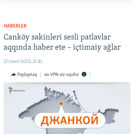
Link
açıqlığı
HABERLER
Esas
SİYASET
HABERLER
mündericege
İQTİSADİYAT
Canköy sakinleri sesli patlavlar
qaytmaq
CEMİYET
Baş
aqqında haber ete – içtimaiy ağlar
navigatsiyağa
MEDENİYET
qaytmaq
20 mart 2023, 21:41
İNSAN AQLARI
Qıdıruvğa
Paylaşmaq
VPN-siz oquñız
qaytmaq
VİDEO
SÜRET
BLOGLAR
FİKİR
Русский