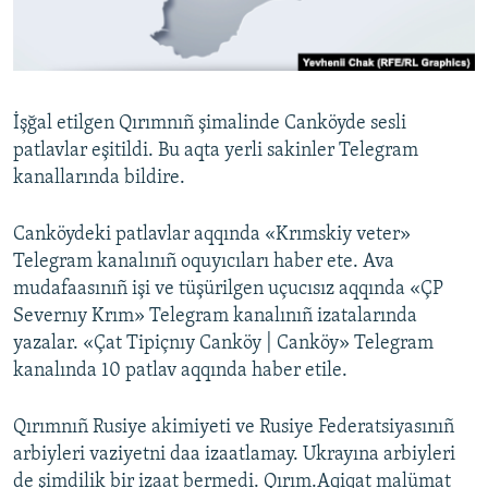
Українською
QOŞULIÑIZ!
İşğal etilgen Qırımnıñ şimalinde Canköyde sesli
patlavlar eşitildi. Bu aqta yerli sakinler Telegram
RFE/RS bütün saytları
kanallarında bildire.
Canköydeki patlavlar aqqında «Krımskiy veter»
Telegram kanalınıñ oquyıcıları haber ete. Ava
mudafaasınıñ işi ve tüşürilgen uçucısız aqqında «ÇP
Severnıy Krım» Telegram kanalınıñ izatalarında
yazalar. «Çat Tipiçnıy Canköy | Canköy» Telegram
kanalında 10 patlav aqqında haber etile.
Qırımnıñ Rusiye akimiyeti ve Rusiye Federatsiyasınıñ
arbiyleri vaziyetni daa izaatlamay. Ukrayına arbiyleri
de şimdilik bir izaat bermedi. Qırım.Aqiqat malümat