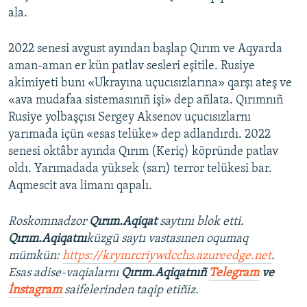
ala.
2022 senesi avgust ayından başlap Qırım ve Aqyarda
aman-aman er kün patlav sesleri eşitile. Rusiye
akimiyeti bunı «Ukrayına uçucısızlarına» qarşı ateş ve
«ava mudafaa sistemasınıñ işi» dep añlata. Qırımnıñ
Rusiye yolbaşçısı Sergey Aksenov uçucısızlarnı
yarımada içün «esas telüke» dep adlandırdı. 2022
senesi oktâbr ayında Qırım (Keriç) köpründe patlav
oldı. Yarımadada yüksek (sarı) terror telükesi bar.
Aqmescit ava limanı qapalı.
Roskomnadzor
Qırım.Aqiqat
saytını blok etti.
Qırım.Aqiqatnı
küzgü saytı vastasınen oqumaq
mümkün:
https://krymrcriywdcchs.azureedge.net
.
Esas adise-vaqialarnı
Qırım.Aqiqatnıñ
Telegram
ve
İnstagram
saifelerinden taqip etiñiz.