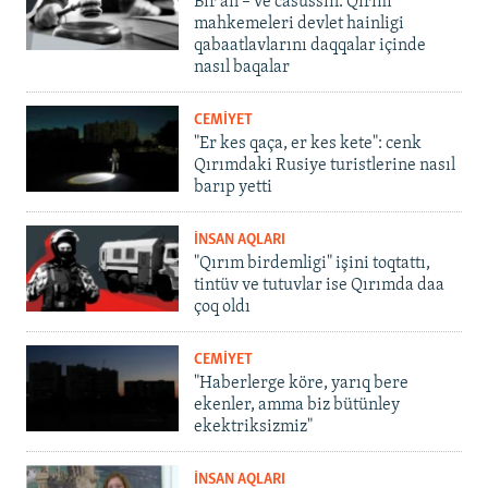
Bir an – ve casussıñ. Qırım
mahkemeleri devlet hainligi
qabaatlavlarını daqqalar içinde
nasıl baqalar
CEMİYET
"Er kes qaça, er kes kete": cenk
Qırımdaki Rusiye turistlerine nasıl
barıp yetti
İNSAN AQLARI
"Qırım birdemligi" işini toqtattı,
tintüv ve tutuvlar ise Qırımda daa
çoq oldı
CEMİYET
"Haberlerge köre, yarıq bere
ekenler, amma biz bütünley
ekektriksizmiz"
İNSAN AQLARI