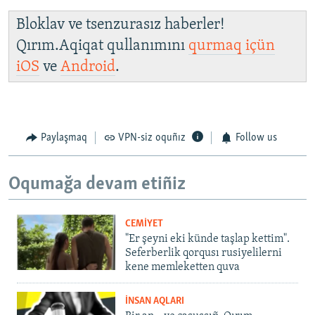
Bloklav ve tsenzurasız haberler!
Qırım.Aqiqat qullanımını
qurmaq içün
iOS
ve
Android
.
Paylaşmaq
VPN-siz oquñız
Follow us
Oqumağa devam etiñiz
CEMİYET
"Er şeyni eki künde taşlap kettim".
Seferberlik qorqusı rusiyelilerni
kene memleketten quva
İNSAN AQLARI