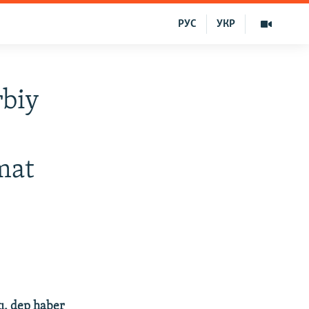
РУС
УКР
rbiy
mat
ı, dep haber