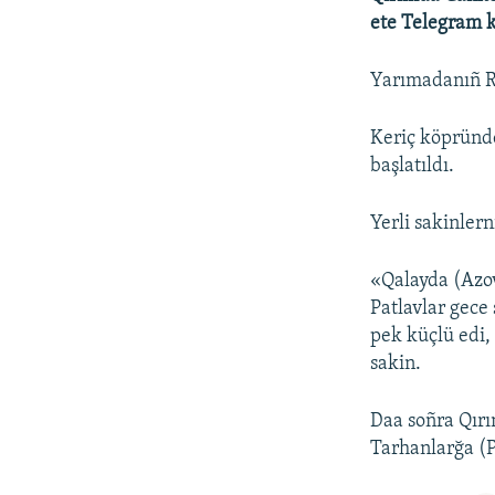
ete Telegram k
Yarımadanıñ R
Keriç köpründe 
başlatıldı.
Yerli sakinlern
«Qalayda (Azov
Patlavlar gece 
pek küçlü edi, 
sakin.
Daa soñra Qır
Tarhanlarğa (P