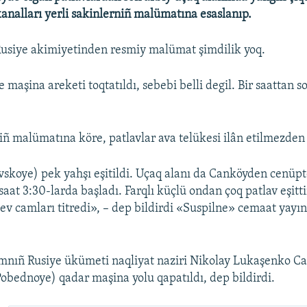
analları yerli sakinlerniñ malümatına esaslanıp.
usiye akimiyetinden resmiy malümat şimdilik yoq.
maşina areketi toqtatıldı, sebebi belli degil. Bir saattan 
iñ malümatına köre, patlavlar ava telükesi ilân etilmezden 
skoye) pek yahşı eşitildi. Uçaq alanı da Canköyden cenüpt
saat 3:30-larda başladı. Farqlı küçlü ondan çoq patlav eşitti
ev camları titredi», – dep bildirdi «Suspilne» cemaat yayınl
ımnıñ Rusiye ükümeti naqliyat naziri Nikolay Lukaşenko 
obednoye) qadar maşina yolu qapatıldı, dep bildirdi.