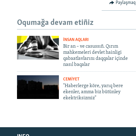
Paylaşmaq
Oqumağa devam etiñiz
İNSAN AQLARI
Bir an – ve casussıñ. Qırım
mahkemeleri devlet hainligi
qabaatlavlarını daqqalar içinde
nasıl baqalar
CEMİYET
"Haberlerge köre, yarıq bere
ekenler, amma biz bütünley
ekektriksizmiz"
Русский