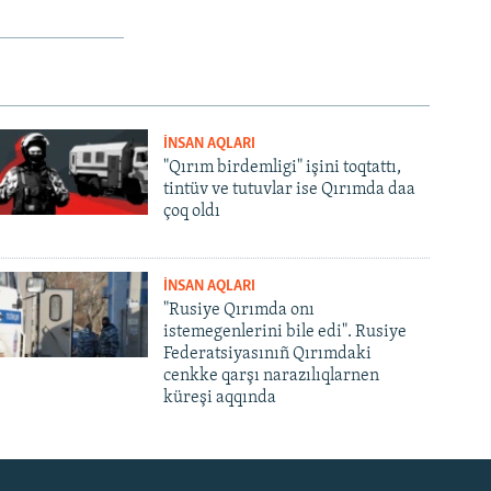
İNSAN AQLARI
"Qırım birdemligi" işini toqtattı,
tintüv ve tutuvlar ise Qırımda daa
çoq oldı
İNSAN AQLARI
"Rusiye Qırımda onı
istemegenlerini bile edi". Rusiye
Federatsiyasınıñ Qırımdaki
cenkke qarşı narazılıqlarnen
küreşi aqqında