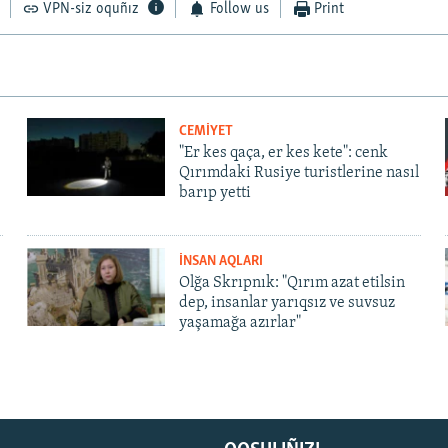
VPN-siz oquñız
Follow us
Print
CEMİYET
"Er kes qaça, er kes kete": cenk
Qırımdaki Rusiye turistlerine nasıl
barıp yetti
İNSAN AQLARI
Olğa Skrıpnık: "Qırım azat etilsin
dep, insanlar yarıqsız ve suvsuz
yaşamağa azırlar"