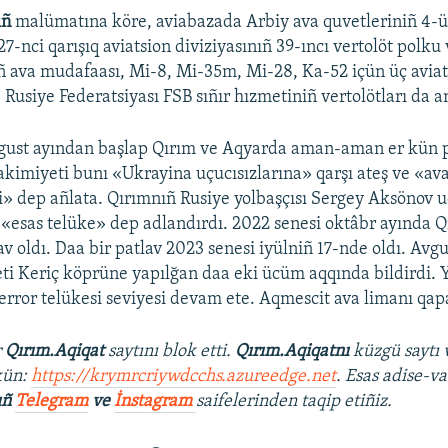
ıñ
malümatına köre, aviabazada Arbiy ava quvetleriniñ 4-ü
7-nci qarışıq aviatsion diviziyasınıñ 39-ıncı vertolöt polku
ñ ava mudafaası, Mi-8, Mi-35m, Mi-28, Ka-52 içün üç aviat
. Rusiye Federatsiyası FSB sıñır hızmetiniñ vertolötları da 
gust ayından başlap Qırım ve Aqyarda aman-aman er kün pa
e akimiyeti bunı «Ukrayina uçucısızlarına» qarşı ateş ve «a
şi» dep añlata. Qırımnıñ Rusiye yolbaşçısı Sergey Aksönov u
«esas telüke» dep adlandırdı. 2022 senesi oktâbr ayında Q
v oldı. Daa bir patlav 2023 senesi iyülniñ 17-nde oldı. Avg
ti Keriç köprüne yapılğan daa eki ücüm aqqında bildirdi.
terror telükesi seviyesi devam ete. Aqmescit ava limanı qapa
r
Qırım.Aqiqat
saytını blok etti.
Qırım.Aqiqatnı
küzgü saytı 
kün:
https://krymrcriywdcchs.azureedge.net
. Esas adise-va
ıñ
Telegram
ve
İnstagram
saifelerinden taqip etiñiz.