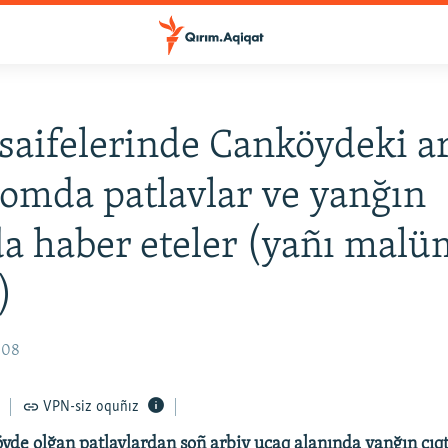
saifelerinde Canköydeki a
omda patlavlar ve yanğın
a haber eteler (yañı malü
)
2:08
VPN-siz oquñız
de olğan patlavlardan soñ arbiy uçaq alanında yanğın çıqt