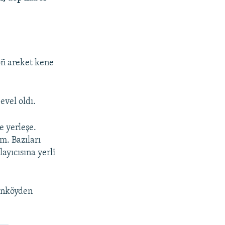
soñ areket kene
evel oldı.
e yerleşe.
m. Bazıları
ayıcısına yerli
Canköyden