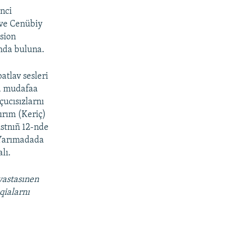
nci
 ve Cenübiy
sion
anda buluna.
tlav sesleri
va mudafaa
çucısızlarnı
ırım (Keriç)
ustnıñ 12-nde
 Yarımadada
lı.
vastasınen
qialarnı