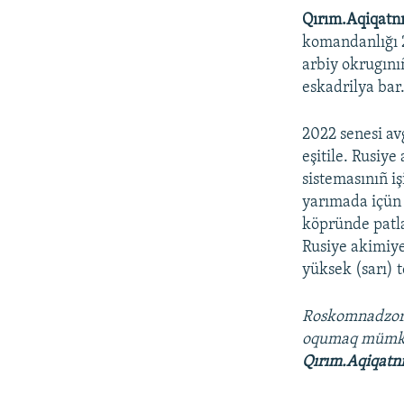
Qırım.Aqiqatn
komandanlığı 2
arbiy okrugını
eskadrilya bar
2022 senesi av
eşitile. Rusiy
sistemasınıñ i
yarımada içün 
köpründe patla
Rusiye akimiye
yüksek (sarı) 
Roskomnadzo
oqumaq müm
Qırım.Aqiqatn