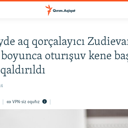
de aq qorçalayıcı Zudieva
 boyunca oturışuv kene ba
qaldırıldı
24
VPN-siz oquñız