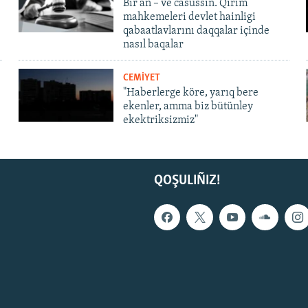
Bir an – ve casussıñ. Qırım
mahkemeleri devlet hainligi
qabaatlavlarını daqqalar içinde
nasıl baqalar
CEMİYET
"Haberlerge köre, yarıq bere
ekenler, amma biz bütünley
ekektriksizmiz"
QOŞULIÑIZ!