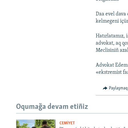
Daa evel dava o
kelmegeni içün
Hatırlatamız, i
advokat, aq qor
Meclisiniñ azal
Advokat Edem 
«ekstremist faa
Paylaşmaq
Oqumağa devam etiñiz
CEMİYET