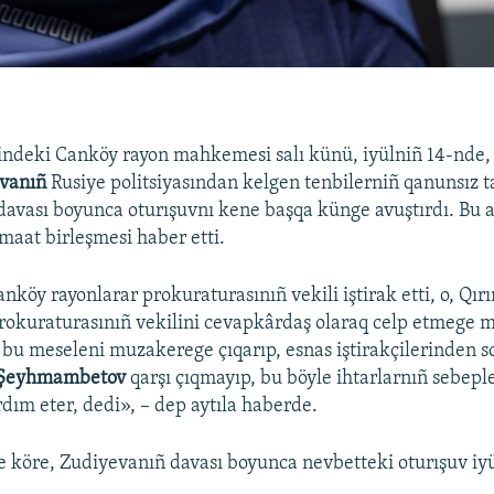
indeki Canköy rayon mahkemesi salı künü, iyülniñ 14-nde, 
evanıñ
Rusiye politsiyasından kelgen tenbilerniñ qanunsız 
avası boyunca oturışuvnı kene başqa künge avuştırdı. Bu 
maat birleşmesi haber etti.
nköy rayonlarar prokuraturasınıñ vekili iştirak etti, o, Qır
okuraturasınıñ vekilini cevapkârdaş olaraq celp etmege 
u meseleni muzakerege çıqarıp, esnas iştirakçilerinden s
Şeyhmambetov
qarşı çıqmayıp, bu böyle ihtarlarnıñ sebepl
ım eter, dedi», – dep aytıla haberde.
e köre, Zudiyevanıñ davası boyunca nevbetteki oturışuv iy