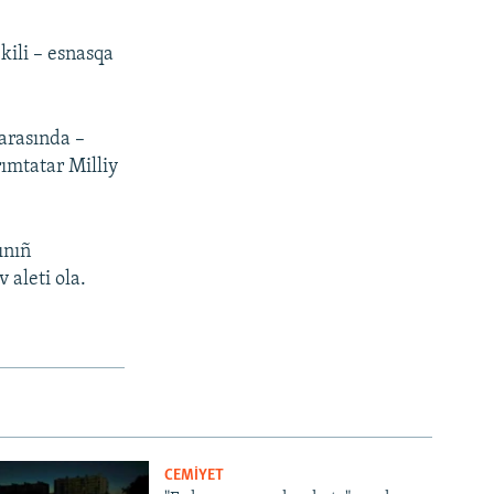
kili – esnasqa
 arasında –
ırımtatar Milliy
ınıñ
 aleti ola.
CEMİYET