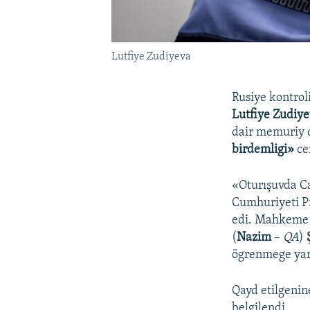
Lutfiye Zudiyeva
Rusiye kontrol
Lutfiye Zudiy
dair memuriy d
birdemligi»
ce
«Oturışuvda Ca
Cumhuriyeti Pr
edi. Mahkeme b
(
Nazim
–
QA
)
ögrenmege yard
Qayd etilgenin
belgilendi.