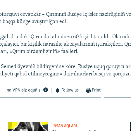
turışuvı cevapkâr – Qırımnıñ Rusiye İç işler nazirliginiñ ve
 başqa künge avuştırılğan edi.
şğal altındaki Qırımda tahminen 60 kişi ihtar aldı. Olarnıñ
çalayıcı, bir kişilik narazılıq aktsiyalarınıñ iştirakçileri, Q
arı, «Qırım birdemliginiñ» faalleri.
Semedlâyevniñ bildirgenine köre, Rusiye uquq qoruyıcılar
liyeti qabul etilmeycegine» dair ihtarları basqı ve qorquzuv
VPN-siz oquñız
Follow us
Print
İNSAN AQLARI