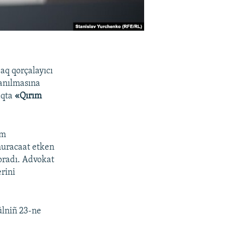
aq qorçalayıcı
tanılmasına
aqta
«Qırım
ım
muracaat etken
oradı. Advokat
erini
ülniñ 23-ne