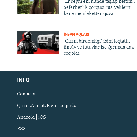
"Er şeyni eki künde taşlap kettim".
Seferberlik qorqusı rusiyelilerni
kene memleketten quva
İNSAN AQLARI
"Qırım birdemligi" işini toqtattı,
tintüv ve tutuvlar ise Qırımda daa
çoq oldı
Русский
INFO
Українською
Contacts
QOŞULIÑIZ!
Qırım.Aqiqat. Bizim aqqında
Android | iOS
RSS