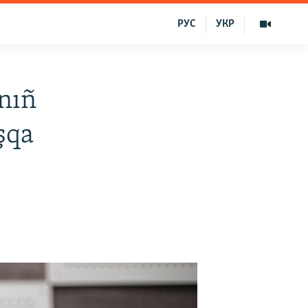
РУС
УКР
nıñ
şqa