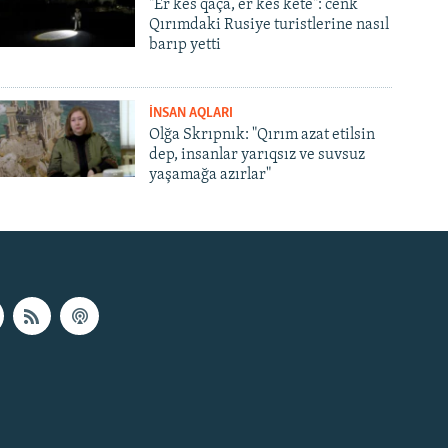
"Er kes qaça, er kes kete": cenk
Qırımdaki Rusiye turistlerine nasıl
barıp yetti
İNSAN AQLARI
Olğa Skrıpnık: "Qırım azat etilsin
dep, insanlar yarıqsız ve suvsuz
yaşamağa azırlar"