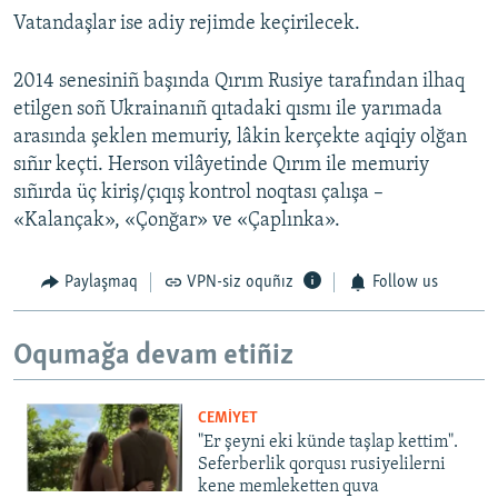
Vatandaşlar ise adiy rejimde keçirilecek.
2014 senesiniñ başında Qırım Rusiye tarafından ilhaq
etilgen soñ Ukrainanıñ qıtadaki qısmı ile yarımada
arasında şeklen memuriy, lâkin kerçekte aqiqiy olğan
sıñır keçti. Herson vilâyetinde Qırım ile memuriy
sıñırda üç kiriş/çıqış kontrol noqtası çalışa –
«Kalançak», «Çonğar» ve «Çaplınka».
Paylaşmaq
VPN-siz oquñız
Follow us
Oqumağa devam etiñiz
CEMİYET
"Er şeyni eki künde taşlap kettim".
Seferberlik qorqusı rusiyelilerni
kene memleketten quva