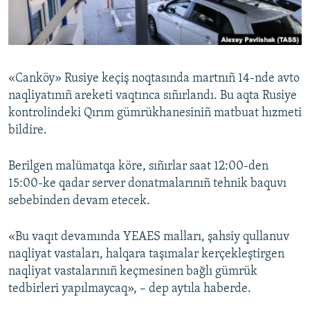
Русский
Українською
«Canköy» Rusiye keçiş noqtasında martnıñ 14-nde avto
QOŞULIÑIZ!
naqliyatınıñ areketi vaqtınca sıñırlandı. Bu aqta Rusiye
kontrolindeki Qırım gümrükhanesiniñ matbuat hızmeti
bildire.
RFE/RS bütün saytları
Berilgen malümatqa köre, sıñırlar saat 12:00-den
15:00-ke qadar server donatmalarınıñ tehnik baquvı
sebebinden devam etecek.
«Bu vaqıt devamında YEAES malları, şahsiy qullanuv
naqliyat vastaları, halqara taşımalar kerçekleştirgen
naqliyat vastalarınıñ keçmesinen bağlı gümrük
tedbirleri yapılmaycaq», – dep aytıla haberde.