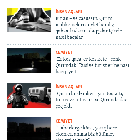
İNSAN AQLARI
Bir an – ve casussıñ. Qırım
mahkemeleri devlet hainligi
qabaatlavlarını daqqalar içinde
nasıl baqalar
CEMİYET
"Er kes qaça, er kes kete": cenk
Qırımdaki Rusiye turistlerine nasıl
barıp yetti
İNSAN AQLARI
"Qırım birdemligi" işini toqtattı,
tintüv ve tutuvlar ise Qırımda daa
çoq oldı
CEMİYET
"Haberlerge köre, yarıq bere
ekenler, amma biz bütünley