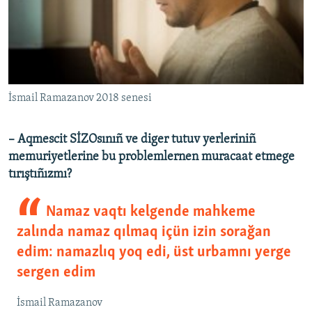
İsmail Ramazanov 2018 senesi
– Aqmescit SİZOsınıñ ve diger tutuv yerleriniñ
memuriyetlerine bu problemlernen muracaat etmege
tırıştıñızmı?
Namaz vaqtı kelgende mahkeme
zalında namaz qılmaq içün izin sorağan
edim: namazlıq yoq edi, üst urbamnı yerge
sergen edim
İsmail Ramazanov