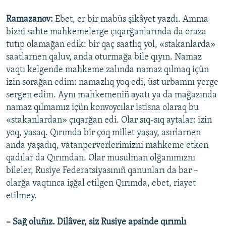
Ramazanov:
Ebet, er bir mabüs şikâyet yazdı. Amma
bizni sahte mahkemelerge çıqarğanlarında da oraza
tutıp olamağan edik: bir qaç saatlıq yol, «stakanlarda»
saatlarnen qaluv, anda oturmağa bile qıyın. Namaz
vaqtı kelgende mahkeme zalında namaz qılmaq içün
izin sorağan edim: namazlıq yoq edi, üst urbamnı yerge
sergen edim. Aynı mahkemeniñ ayatı ya da mağazında
namaz qılmamız içün konvoycılar istisna olaraq bu
«stakanlardan» çıqarğan edi. Olar sıq-sıq aytalar: izin
yoq, yasaq. Qırımda bir çoq millet yaşay, asırlarnen
anda yaşadıq, vatanperverlerimizni mahkeme etken
qadılar da Qırımdan. Olar musulman olğanımıznı
bileler, Rusiye Federatsiyasınıñ qanunları da bar –
olarğa vaqtınca işğal etilgen Qırımda, ebet, riayet
etilmey.
– Sağ oluñız. Dilâver, siz Rusiye apsinde qırımlı