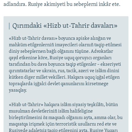
adlandıra. Rusiye akimiyeti bu sebeplerni inkâr ete.
Qırımdaki «Hizb ut-Tahrir davaları»
«Hizb ut-Tahrir davası» boyunca apiske alınğan ve
mahküm etilgenlerniñ imayecileri olarnıñ taqip etilmesi
diniy sebeplernen bağlı olğanını tüşüne. Advokatlar
qayd etkenine köre, Rusiye uquq qoruyıcı organları
tarafından bu dava boyunca taqip etilgenler – ekseriyeti
qırımtatarlar ve ukrain, rus, tacik, azeri ve islâm dinini
kütken diger millet vekilleri. Halqara uquq işğal etilgen
topraqlarda işğalci devlet qanunlarını kirsetmege
yasaqlay.
«Hizb ut-Tahrir» halqara islâm siyasiy teşkilâtı, bütün
musulman devletleriniñ islâm halifeligine
birleştirilmesini öz maqsadı olğanını ayta, amma olar, bu
maqsatqa irişmek içün terroristik usullarnı red ete ve
Rusiyede adaletsiz taqip etilgenini ayta. Rusiye Yuqarı