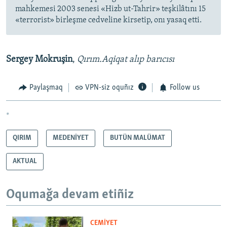
mahkemesi 2003 senesi «Hizb ut-Tahrir» teşkilâtını 15
«terrorist» birleşme cedveline kirsetip, onı yasaq etti.
Sergey Mokruşin
,
Qırım.Aqiqat alıp barıcısı
Paylaşmaq
VPN-siz oquñız
Follow us
*
QIRIM
MEDENİYET
BUTÜN MALÜMAT
AKTUAL
Oqumağa devam etiñiz
CEMİYET