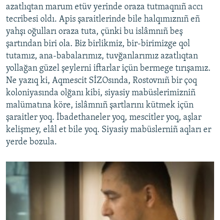
azatlıqtan marum etüv yerinde oraza tutmaqnıñ accı
tecribesi oldı. Apis şaraitlerinde bile halqımıznıñ eñ
yahşı oğulları oraza tuta, çünki bu islâmnıñ beş
şartından biri ola. Biz birlikmiz, bir-birimizge qol
tutamız, ana-babalarımız, tuvğanlarımız azatlıqtan
yollağan güzel şeylerni iftarlar içün bermege tırışamız.
Ne yazıq ki, Aqmescit SİZOsında, Rostovnıñ bir çoq
koloniyasında olğanı kibi, siyasiy mabüslerimizniñ
malümatına köre, islâmnıñ şartlarını kütmek içün
şaraitler yoq. İbadethaneler yoq, mescitler yoq, aşlar
kelişmey, elâl et bile yoq. Siyasiy mabüslerniñ aqları er
yerde bozula.