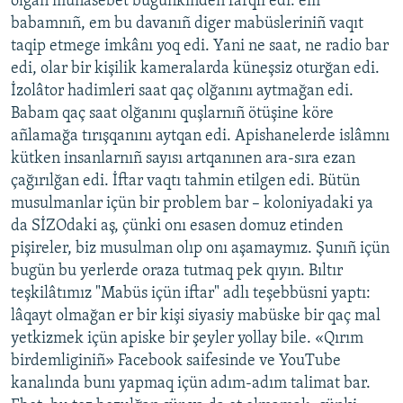
olğan munasebet bugünkinden farqlı edi: em
babamnıñ, em bu davanıñ diger mabüsleriniñ vaqıt
taqip etmege imkânı yoq edi. Yani ne saat, ne radio bar
edi, olar bir kişilik kameralarda küneşsiz oturğan edi.
İzolâtor hadimleri saat qaç olğanını aytmağan edi.
Babam qaç saat olğanını quşlarnıñ ötüşine köre
añlamağa tırışqanını aytqan edi. Apishanelerde islâmnı
kütken insanlarnıñ sayısı artqanınen ara-sıra ezan
çağırılğan edi. İftar vaqtı tahmin etilgen edi. Bütün
musulmanlar içün bir problem bar – koloniyadaki ya
da SİZOdaki aş, çünki onı esasen domuz etinden
pişireler, biz musulman olıp onı aşamaymız. Şunıñ içün
bugün bu yerlerde oraza tutmaq pek qıyın. Bıltır
teşkilâtımız "Mabüs içün iftar" adlı teşebbüsni yaptı:
lâqayt olmağan er bir kişi siyasiy mabüske bir qaç mal
yetkizmek içün apiske bir şeyler yollay bile. «Qırım
birdemliginiñ» Facebook saifesinde ve YouTube
kanalında bunı yapmaq içün adım-adım talimat bar.