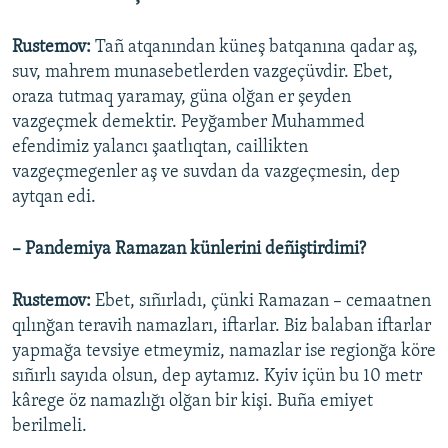
Rustemov:
Tañ atqanından küneş batqanına qadar aş,
suv, mahrem munasebetlerden vazgeçüvdir. Ebet,
oraza tutmaq yaramay, güna olğan er şeyden
vazgeçmek demektir. Peyğamber Muhammed
efendimiz yalancı şaatlıqtan, caillikten
vazgeçmegenler aş ve suvdan da vazgeçmesin, dep
aytqan edi.
– Pandemiya Ramazan künlerini deñiştirdimi?
Rustemov:
Ebet, sıñırladı, çünki Ramazan – cemaatnen
qılınğan teravih namazları, iftarlar. Biz balaban iftarlar
yapmağa tevsiye etmeymiz, namazlar ise regionğa köre
sıñırlı sayıda olsun, dep aytamız. Kyiv içün bu 10 metr
kârege öz namazlığı olğan bir kişi. Buña emiyet
berilmeli.