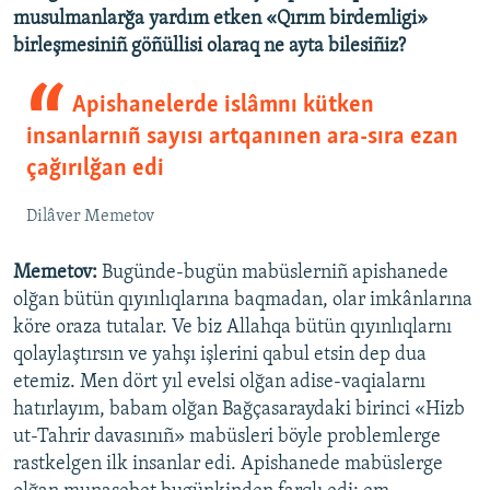
musulmanlarğa yardım etken «Qırım birdemligi»
birleşmesiniñ göñüllisi olaraq ne ayta bilesiñiz?
Apishanelerde islâmnı kütken
insanlarnıñ sayısı artqanınen ara-sıra ezan
çağırılğan edi
Dilâver Memetov
Memetov:
Bugünde-bugün mabüslerniñ apishanede
olğan bütün qıyınlıqlarına baqmadan, olar imkânlarına
köre oraza tutalar. Ve biz Allahqa bütün qıyınlıqlarnı
qolaylaştırsın ve yahşı işlerini qabul etsin dep dua
etemiz. Men dört yıl evelsi olğan adise-vaqialarnı
hatırlayım, babam olğan Bağçasaraydaki birinci «Hizb
ut-Tahrir davasınıñ» mabüsleri böyle problemlerge
rastkelgen ilk insanlar edi. Apishanede mabüslerge