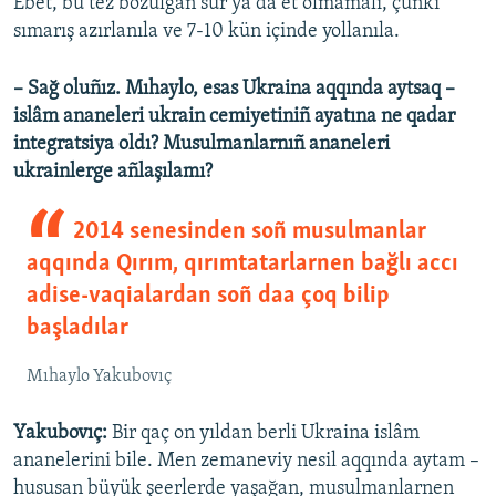
Ebet, bu tez bozulğan sür ya da et olmamalı, çünki
sımarış azırlanıla ve 7-10 kün içinde yollanıla.
– Sağ oluñız. Mıhaylo, esas Ukraina aqqında aytsaq –
islâm ananeleri ukrain cemiyetiniñ ayatına ne qadar
integratsiya oldı? Musulmanlarnıñ ananeleri
ukrainlerge añlaşılamı?
2014 senesinden soñ musulmanlar
aqqında Qırım, qırımtatarlarnen bağlı accı
adise-vaqialardan soñ daa çoq bilip
başladılar
Mıhaylo Yakubovıç
Yakubovıç:
Bir qaç on yıldan berli Ukraina islâm
ananelerini bile. Men zemaneviy nesil aqqında aytam –
hususan büyük şeerlerde yaşağan, musulmanlarnen