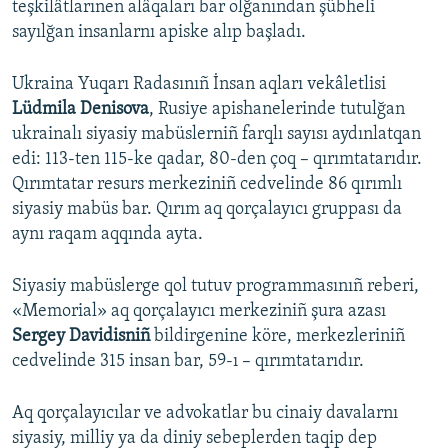
teşkilâtlarınen alâqaları bar olğanından şübheli
sayılğan insanlarnı apiske alıp başladı.
Ukraina Yuqarı Radasınıñ İnsan aqları vekâletlisi
Lüdmila Denisova
, Rusiye apishanelerinde tutulğan
ukrainalı siyasiy mabüslerniñ farqlı sayısı aydınlatqan
edi: 113-ten 115-ke qadar, 80-den çoq – qırımtatarıdır.
Qırımtatar resurs merkeziniñ cedvelinde 86 qırımlı
siyasiy mabüs bar. Qırım aq qorçalayıcı gruppası da
aynı raqam aqqında ayta.
Siyasiy mabüslerge qol tutuv programmasınıñ reberi,
«Memorial» aq qorçalayıcı merkeziniñ şura azası
Sergey Davidisniñ
bildirgenine köre, merkezleriniñ
cedvelinde 315 insan bar, 59-ı – qırımtatarıdır.
Aq qorçalayıcılar ve advokatlar bu cinaiy davalarnı
siyasiy, milliy ya da diniy sebeplerden taqip dep