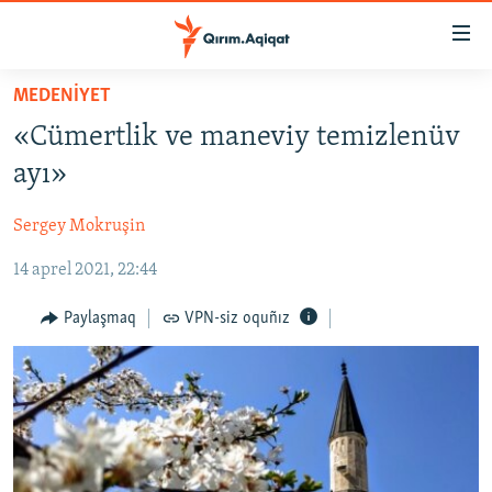
Link
açıqlığı
Esas
MEDENİYET
mündericege
HABERLER
«Cümertlik ve maneviy temizlenüv
qaytmaq
SİYASET
Baş
ayı»
İQTİSADİYAT
navigatsiyağa
qaytmaq
Sergey Mokruşin
CEMİYET
Qıdıruvğa
14 aprel 2021, 22:44
MEDENİYET
qaytmaq
İNSAN AQLARI
Paylaşmaq
VPN-siz oquñız
VİDEO
SÜRET
BLOGLAR
FİKİR