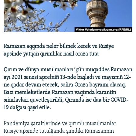
Русский
Українською
QOŞULIÑIZ!
Ramazan aqqında neler bilmek kerek ve Rusiye
apsinde yatqan qırımlılar nasıl oraza tuta
RFE/RS bütün saytları
Qırım ve dünya musulmanları içün muqaddes Ramazan
ayı 2021 senesi aprelniñ 13-nde başladı ve mayısnıñ 12-
ne qadar devam etecek, soñra Oraza bayramı olacaq.
Bazı memleketlerde Ramazan vaqtında karantin
sıñırlavları quvetleştirildi, Qırımda ise daa bir COVID-
19 dalğası qayd etile.
Pandemiya şaraitlerinde ve qırımlı musulmanlar
Rusiye apsinde tutulğanda şimdiki Ramazannıñ