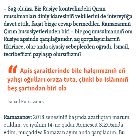
– Sağ oluñız. Biz Rusiye kontrolindeki Qırım
musulmanları diniy idaresiniñ vekillerini de intervyüğa
davet ettik, faqat bizge cevap bermediler. Ramazannıñ
Qırım hususiyetlerinden biri – bir çoq musulmannıñ onı
Rusiye apsinde qarşılağanıdır, aq qorçalayıcılarnıñ
fikirince, olar anda siyasiy sebeplerden oğradı. İsmail,
tecribeñizni paylaşıp olursıñızmı?
Apis şaraitlerinde bile halqımıznıñ eñ
yahşı oğulları oraza tuta, çünki bu islâmnıñ
beş şartından biri ola
İsmail Ramazanov
Ramazanov:
2018 senesiniñ başında azatlıqtan marum
etildim, ve iyülniñ 14-ne qadar Aqmescit SİZOsında
edim, muqaddes Ramazan ayını anda qarşıladım. Bu