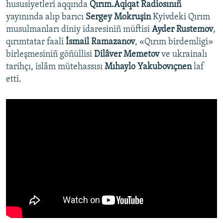
hususiyetleri aqqında
Qırım.Aqiqat Radiosınıñ
yayınında alıp barıcı
Sergey Mokruşin
Kyivdeki Qırım
musulmanları diniy idaresiniñ müftisi
Ayder Rustemov
,
qırımtatar faali
İsmail Ramazanov
, «Qırım birdemligi»
birleşmesiniñ göñüllisi
Dilâver Memetov
ve ukrainalı
tarihçı, islâm mütehassısı
Mıhaylo Yakubovıçnen
laf
etti.