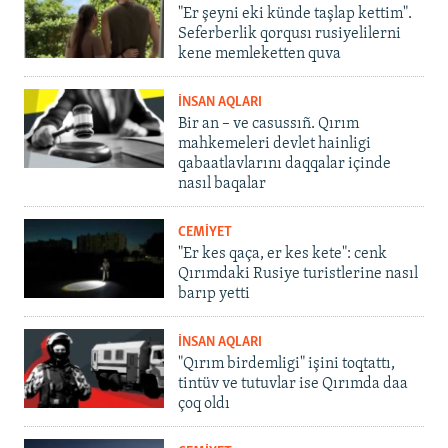
"Er şeyni eki künde taşlap kettim".
Seferberlik qorqusı rusiyelilerni
kene memleketten quva
İNSAN AQLARI
Bir an – ve casussıñ. Qırım
mahkemeleri devlet hainligi
qabaatlavlarını daqqalar içinde
nasıl baqalar
CEMİYET
"Er kes qaça, er kes kete": cenk
Qırımdaki Rusiye turistlerine nasıl
barıp yetti
İNSAN AQLARI
"Qırım birdemligi" işini toqtattı,
tintüv ve tutuvlar ise Qırımda daa
çoq oldı