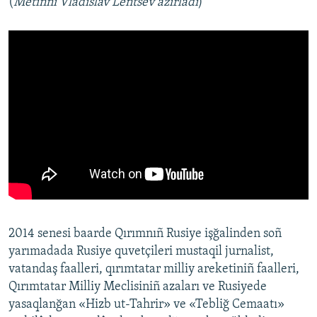
(
Metinni Vladislav Lentsev azırladı
)
2014 senesi baarde Qırımnıñ Rusiye işğalinden soñ
yarımadada Rusiye quvetçileri mustaqil jurnalist,
vatandaş faalleri, qırımtatar milliy areketiniñ faalleri,
Qırımtatar Milliy Meclisiniñ azaları ve Rusiyede
yasaqlanğan «Hizb ut-Tahrir» ve «Tebliğ Cemaatı»