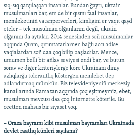
sıq-sıq qarşılaşqan insanlar. Bundan ğayrı, ukrain
musulmanları bar, em de bir qısmı faal insanlar,
memleketiniñ vatanperverleri, kimligini er vaqıt qayd
eteler – tek musulman olğanlarını degil, ukrain
olğanını da aytalar. 2014 senesinden soñ musulmanlar
aqqında Qırım, qırımtatarlarnen bağlı accı adise-
vaqialardan soñ daa çoq bilip başladılar. Mence,
umumen belli bir añlav seviyesi endi bar, ve bütün
sorav ve diger kriteriylerge köre Ukrainanı diniy
azlıqlarğa tolerantlıq köstergen memleket dep
adlandırmaq mümkün. Biz televideniyeniñ merkeziy
kanallarında Ramazan aqqında çoq eşitmeymiz, ebet,
musulman mevzusı daa çoq İnternette köterile. Bu
ceetten mahsus bir siyaset yoq.
– Oraza bayramı kibi musulman bayramları Ukrainada
devlet raatlıq künleri sayılamı?