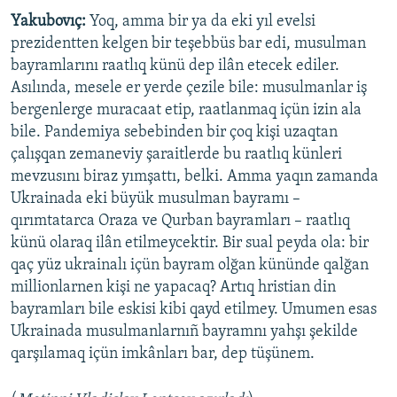
Yakubovıç:
Yoq, amma bir ya da eki yıl evelsi
prezidentten kelgen bir teşebbüs bar edi, musulman
bayramlarını raatlıq künü dep ilân etecek ediler.
Asılında, mesele er yerde çezile bile: musulmanlar iş
bergenlerge muracaat etip, raatlanmaq içün izin ala
bile. Pandemiya sebebinden bir çoq kişi uzaqtan
çalışqan zemaneviy şaraitlerde bu raatlıq künleri
mevzusını biraz yımşattı, belki. Amma yaqın zamanda
Ukrainada eki büyük musulman bayramı –
qırımtatarca Oraza ve Qurban bayramları – raatlıq
künü olaraq ilân etilmeycektir. Bir sual peyda ola: bir
qaç yüz ukrainalı içün bayram olğan kününde qalğan
millionlarnen kişi ne yapacaq? Artıq hristian din
bayramları bile eskisi kibi qayd etilmey. Umumen esas
Ukrainada musulmanlarnıñ bayramnı yahşı şekilde
qarşılamaq içün imkânları bar, dep tüşünem.