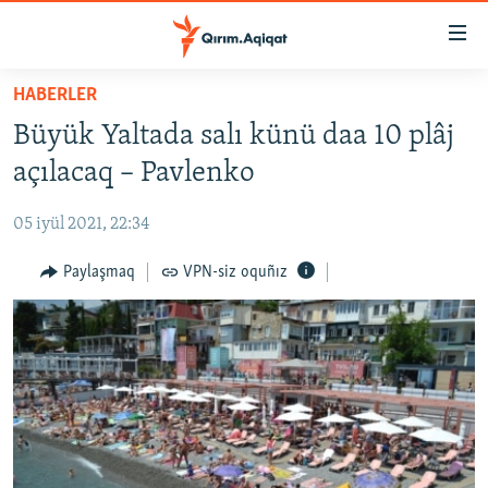
Link
açıqlığı
Esas
HABERLER
mündericege
HABERLER
Büyük Yaltada salı künü daa 10 plâj
qaytmaq
SİYASET
Baş
açılacaq – Pavlenko
İQTİSADİYAT
navigatsiyağa
qaytmaq
05 iyül 2021, 22:34
CEMİYET
Qıdıruvğa
MEDENİYET
Paylaşmaq
VPN-siz oquñız
qaytmaq
İNSAN AQLARI
VİDEO
SÜRET
BLOGLAR
FİKİR