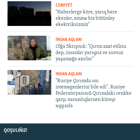
CEMİYET
"Haberlerge köre, yarıq bere
ekenler, amma biz bütünley
ekektriksizmiz"
İNSAN AQLARI
Olğa Skrıpnık: "Qırım azat etilsin
dep, insanlar yarıqsız ve suvsuz
yaşamağa azırlar"
İNSAN AQLARI
"Rusiye Qırımda onı
istemegenlerini bile edi". Rusiye
Federatsiyasınıñ Qırımdaki cenkke
qarşı narazılıqlarnen küreşi
aqqında
QOŞULIÑIZ!