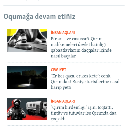
Oqumağa devam etiñiz
İNSAN AQLARI
Bir an – ve casussıñ. Qırım
mahkemeleri devlet hainligi
qabaatlavlarını daqqalar içinde
nasıl baqalar
CEMİYET
"Er kes qaça, er kes kete": cenk
Qırımdaki Rusiye turistlerine nasıl
barıp yetti
İNSAN AQLARI
"Qırım birdemligi" işini toqtattı,
tintüv ve tutuvlar ise Qırımda daa
çoq oldı