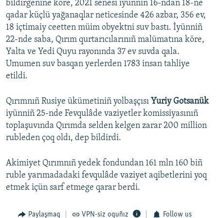
bildirgenine köre, 2021 senesi iyünniñ 16-ndan 18-ne
qadar küçlü yağanaqlar neticesinde 426 azbar, 356 ev,
18 içtimaiy ceetten müim obyektni suv bastı. İyünniñ
22-nde saba, Qırım qurtarıcılarınıñ malümatına köre,
Yalta ve Yedi Quyu rayonında 37 ev suvda qala.
Umumen suv basqan yerlerden 1783 insan tahliye
etildi.
Qırımnıñ Rusiye ükümetiniñ yolbaşçısı
Yuriy Gotsanük
iyünniñ 25-nde Fevqulâde vaziyetler komissiyasınıñ
toplaşuvında Qırımda selden kelgen zarar 200 million
rubleden çoq oldı, dep bildirdi.
Akimiyet Qırımnıñ yedek fondundan 161 mln 160 biñ
ruble yarımadadaki fevqulâde vaziyet aqibetlerini yoq
etmek içün sarf etmege qarar berdi.
Paylaşmaq
VPN-siz oquñız
Follow us