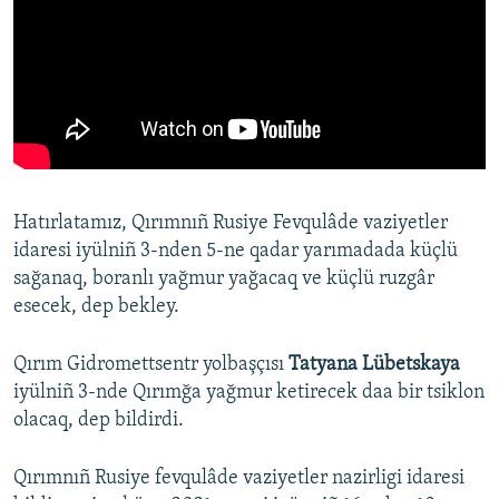
Hatırlatamız, Qırımnıñ Rusiye Fevqulâde vaziyetler
idaresi iyülniñ 3-nden 5-ne qadar yarımadada küçlü
sağanaq, boranlı yağmur yağacaq ve küçlü ruzgâr
esecek, dep bekley.
Qırım Gidromettsentr yolbaşçısı
Tatyana Lübetskaya
iyülniñ 3-nde Qırımğa yağmur ketirecek daa bir tsiklon
olacaq, dep bildirdi.
Qırımnıñ Rusiye fevqulâde vaziyetler nazirligi idaresi