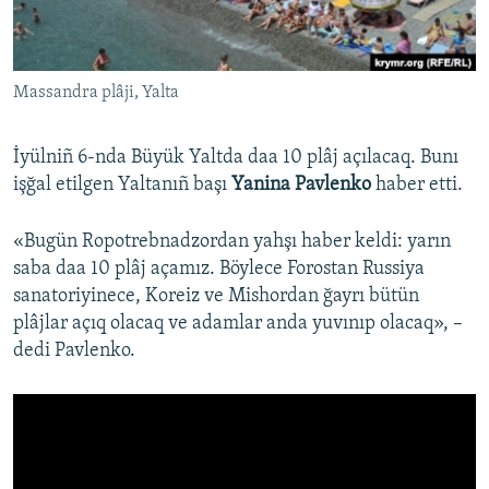
Русский
Українською
Massandra plâji, Yalta
QOŞULIÑIZ!
İyülniñ 6-nda Büyük Yaltda daa 10 plâj açılacaq. Bunı
işğal etilgen Yaltanıñ başı
Yanina Pavlenko
haber etti. ​
RFE/RS bütün saytları
«Bugün Ropotrebnadzordan yahşı haber keldi: yarın
saba daa 10 plâj açamız. Böylece Forostan Russiya
sanatoriyinece, Koreiz ve Mishordan ğayrı bütün
plâjlar açıq olacaq ve adamlar anda yuvınıp olacaq», –
dedi Pavlenko.