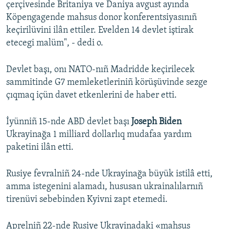
çerçivesinde Britaniya ve Daniya avgust ayında
Köpengagende mahsus donor konferentsiyasınıñ
keçirilüvini ilân ettiler. Evelden 14 devlet iştirak
etecegi malüm", - dedi o.
Devlet başı, onı NATO-nıñ Madridde keçirilecek
sammitinde G7 memleketleriniñ körüşüvinde sezge
çıqmaq içün davet etkenlerini de haber etti.
İyünniñ 15-nde ABD devlet başı
Joseph Biden
Ukrayinağa 1 milliard dollarlıq mudafaa yardım
paketini ilân etti.
Rusiye fevralniñ 24-nde Ukrayinağa büyük istilâ etti,
amma istegenini alamadı, hususan ukrainalılarnıñ
tirenüvi sebebinden Kyivni zapt etemedi.
Aprelniñ 22-nde Rusiye Ukrayinadaki «mahsus