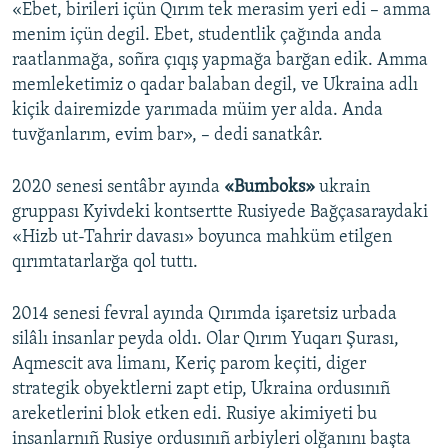
«Ebet, birileri içün Qırım tek merasim yeri edi – amma
menim içün degil. Ebet, studentlik çağında anda
raatlanmağa, soñra çıqış yapmağa barğan edik. Amma
memleketimiz o qadar balaban degil, ve Ukraina adlı
kiçik dairemizde yarımada müim yer alda. Anda
tuvğanlarım, evim bar», – dedi sanatkâr.
2020 senesi sentâbr ayında
«Bumboks»
ukrain
gruppası Kyivdeki kontsertte Rusiyede Bağçasaraydaki
«Hizb ut-Tahrir davası» boyunca mahküm etilgen
qırımtatarlarğa qol tuttı.
2014 senesi fevral ayında Qırımda işaretsiz urbada
silâlı insanlar peyda oldı. Olar Qırım Yuqarı Şurası,
Aqmescit ava limanı, Keriç parom keçiti, diger
strategik obyektlerni zapt etip, Ukraina ordusınıñ
areketlerini blok etken edi. Rusiye akimiyeti bu
insanlarnıñ Rusiye ordusınıñ arbiyleri olğanını başta