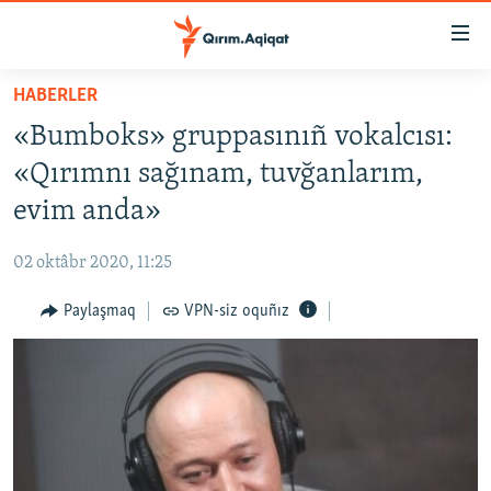
Link
açıqlığı
Esas
HABERLER
mündericege
HABERLER
«Bumboks» gruppasınıñ vokalcısı:
qaytmaq
SİYASET
Baş
«Qırımnı sağınam, tuvğanlarım,
İQTİSADİYAT
navigatsiyağa
evim anda»
qaytmaq
CEMİYET
Qıdıruvğa
02 oktâbr 2020, 11:25
MEDENİYET
qaytmaq
Paylaşmaq
VPN-siz oquñız
İNSAN AQLARI
VİDEO
SÜRET
BLOGLAR
FİKİR