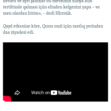
devleti ve ayrı şahıslar bu mevzunıñ dünya kün
tertibinde qalması içün elinden kelgenini yapa – ve
men olardan birim», – dedi Hlıvnük.
Qayd etkenine köre, Qırım onıñ içün raatlıq yerinden
daa ziyadesi edi.