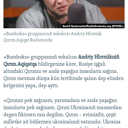
Русский
Українською
«Bumboks» gruppasınıñ vokalcısı Andriy Hlıvnük
QOŞULIÑIZ!
Qırım.Aqiqat Radiosında
«Bumboks» gruppasınıñ vokalcısı
Andriy Hlıvnükniñ
RFE/RS bütün saytları
Qırım.Aqiqatqa
bildirgenine köre, Rusiye işğali
altındaki Qırımnı ve anda yaşağan insanlarnı sağına.
Qırım mevzusı dünya kün tertibinde qalsın dep elinden
kelgenini yapa, dep ayttı.
«Qırımnı pek sağınam, yarımadanı ve anda yaşağan
insanlarnı pek sağınam. Qırım Ukrainanıñ mansardası
degen fikirnen razı degilim. Qırım – evimizdir, çeşit
milletke ait biñlernen ukrainalınıñ vatanıdır. Ukraina