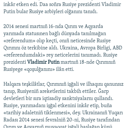
inkâr etken edi. Daa soñra Rusiye prezidenti Vladimir
Putin bular Rusiye arbiyleri olğanını tanıdı.
2014 senesi martnıñ 16-nda Qırım ve Aqyarda
yarımada statusınen bağlı dünyada tanılmağan
«referendum» olıp keçti, onıñ neticesinde Rusiye
Qırımnı öz terkibine aldı. Ukraina, Avropa Birligi, ABD
«referendumdaki» rey neticelerini tanımadı. Rusiye
prezidenti
Vladimir Putin
martnıñ 18-nde Qırımnıñ
Rusiyege «qoşulğanını» ilân etti.
Halqara teşkilâtlar, Qırımnıñ işğali ve ilhaqını qanunsız
tanıp, Rusiyeniñ areketlerini takbih ettiler. Ğarp
devletleri bir sıra iqtisadiy sanktsiyalarnı qullandı.
Rusiye, yarımadanı işğal etkenini inkâr etip, buña
«tarihiy adaletniñ tiklenmesi», dey. Ukrainanıñ Yuqarı
Radası 2014 senesi fevralniñ 20-ni, Rusiye tarafından
Qırım ve Aqyarnıñ muvaqqat işğali başlağan künü