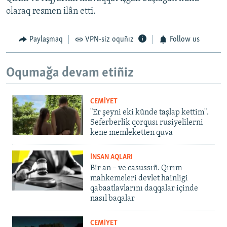
olaraq resmen ilân etti.
Paylaşmaq
VPN-siz oquñız
Follow us
Oqumağa devam etiñiz
CEMİYET
"Er şeyni eki künde taşlap kettim".
Seferberlik qorqusı rusiyelilerni
kene memleketten quva
İNSAN AQLARI
Bir an – ve casussıñ. Qırım
mahkemeleri devlet hainligi
qabaatlavlarını daqqalar içinde
nasıl baqalar
CEMİYET