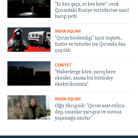
"Er kes qaça, er kes kete": cenk
Qırımdaki Rusiye turistlerine nasıl
barıp yetti
İNSAN AQLARI
"Qırım birdemligi" işini toqtattı,
tintüv ve tutuvlar ise Qırımda daa
çoq oldı
CEMİYET
"Haberlerge köre, yarıq bere
ekenler, amma biz bütünley
ekektriksizmiz"
İNSAN AQLARI
Olğa Skrıpnık: "Qırım azat etilsin
dep, insanlar yarıqsız ve suvsuz
yaşamağa azırlar"