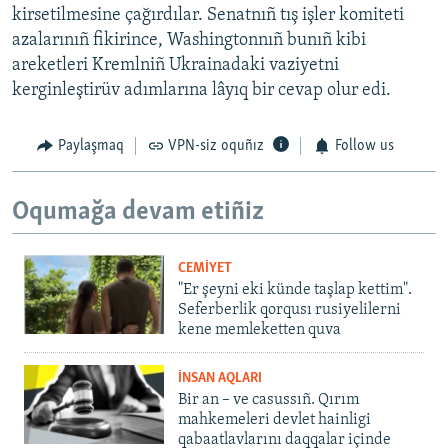
kirsetilmesine çağırdılar. Senatnıñ tış işler komiteti
azalarınıñ fikirince, Washingtonnıñ bunıñ kibi
areketleri Kremlniñ Ukrainadaki vaziyetni
kerginleştirüv adımlarına lâyıq bir cevap olur edi.
Paylaşmaq
VPN-siz oquñız
Follow us
Oqumağa devam etiñiz
CEMİYET
"Er şeyni eki künde taşlap kettim".
Seferberlik qorqusı rusiyelilerni
kene memleketten quva
İNSAN AQLARI
Bir an – ve casussıñ. Qırım
mahkemeleri devlet hainligi
qabaatlavlarını daqqalar içinde