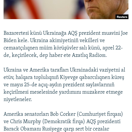
Русский
Українською
Bazarertesi künü Ukrainağa AQŞ prezident muavini Joe
QOŞULIÑIZ!
Biden kele. Ukraina akimiyetiniñ vekilleri ve
cemaatçılıqnen müim körüşüvler salı künü, aprel 22-
de, keçirilecek, dep haber ete Azatlıq Radiosı.
RFE/RS bütün saytları
Ukraina ve Amerika tarafları Ukrainadaki vaziyetni al
etüv, halqara toplulıqnıñ Kiyevge qabarcılıqnen küreş
ve mayıs 25-de açıq-aydın prezident saylavlarınıñ
keçirilmesi meselesinde yardımını muzakere etmege
niyetleneler.
Amerika senatorları Bob Corker (Cumhuriyet firqası)
ve Chris Murphy (Demokratik firqa) AQŞ prezidenti
Barack Obamanı Rusiyege qarşı sert bir cezalar