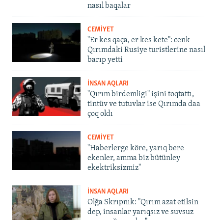
nasıl baqalar
CEMİYET
"Er kes qaça, er kes kete": cenk
Qırımdaki Rusiye turistlerine nasıl
barıp yetti
İNSAN AQLARI
"Qırım birdemligi" işini toqtattı,
tintüv ve tutuvlar ise Qırımda daa
çoq oldı
CEMİYET
"Haberlerge köre, yarıq bere
ekenler, amma biz bütünley
ekektriksizmiz"
İNSAN AQLARI
Olğa Skrıpnık: "Qırım azat etilsin
dep, insanlar yarıqsız ve suvsuz