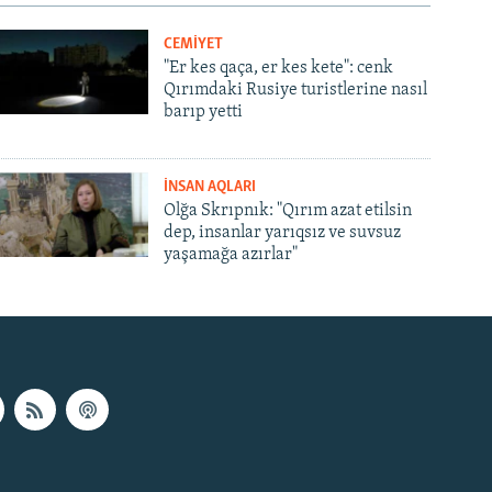
CEMİYET
"Er kes qaça, er kes kete": cenk
Qırımdaki Rusiye turistlerine nasıl
barıp yetti
İNSAN AQLARI
Olğa Skrıpnık: "Qırım azat etilsin
dep, insanlar yarıqsız ve suvsuz
yaşamağa azırlar"