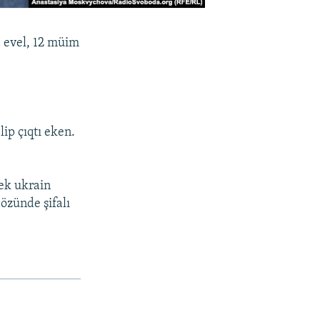
a evel, 12 müim
ip çıqtı eken.
rek ukrain
 özünde şifalı