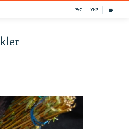
РУС
УКР
kler