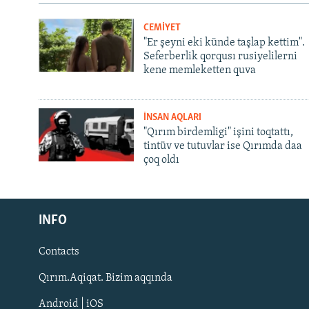
CEMİYET
"Er şeyni eki künde taşlap kettim".
Seferberlik qorqusı rusiyelilerni
kene memleketten quva
İNSAN AQLARI
"Qırım birdemligi" işini toqtattı,
tintüv ve tutuvlar ise Qırımda daa
çoq oldı
Русский
INFO
Українською
Contacts
QOŞULIÑIZ!
Qırım.Aqiqat. Bizim aqqında
Android | iOS