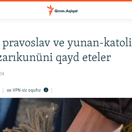
pravoslav ve yunan-katoli
zarıkunüni qayd eteler
:14
VPN-siz oquñız