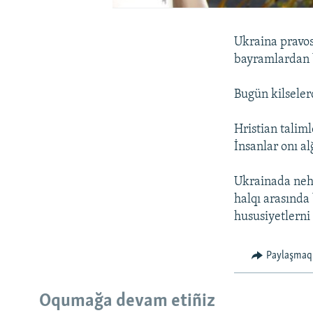
Ukraina pravos
bayramlardan b
Bugün kilseler
Hristian talim
İnsanlar onı al
Ukrainada nehl
halqı arasında 
hususiyetlerni
Paylaşmaq
Oqumağa devam etiñiz