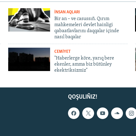
İNSAN AQLARI
Bir an – ve casussıñ. Qırım
mahkemeleri devlet hainligi
qabaatlavlarını daqqalar içinde
nasıl baqalar
CEMİYET
"Haberlerge köre, yarıq bere
ekenler, amma biz bütünley
ekektriksizmiz"
QOŞULIÑIZ!