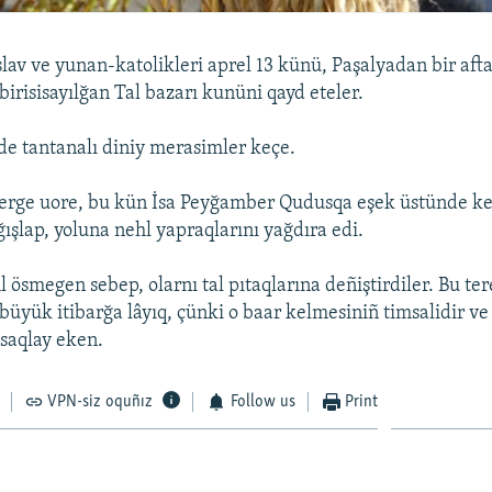
lav ve yunan-katolikleri aprel 13 künü, Paşalyadan bir aft
irisisayılğan Tal bazarı kunüni qayd eteler.
de tantanalı diniy merasimler keçe.
lerge uore, bu kün İsa Peyğamber Qudusqa eşek üstünde kel
ğışlap, yoluna nehl yapraqlarını yağdıra edi.
 ösmegen sebep, olarnı tal pıtaqlarına deñiştirdiler. Bu te
büyük itibarğa lâyıq, çünki o baar kelmesiniñ timsalidir ve
 saqlay eken.
VPN-siz oquñız
Follow us
Print