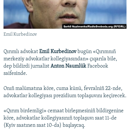
Русский
Українською
Emil Kurbedinov
QOŞULIÑIZ!
Qırımlı advokat
Emil Kurbedinov
bugün «Qırımnıñ
merkeziy advokatlar kollegiyasından» çıqarıla bile,
RFE/RS bütün saytları
dep bildirdi jurnalist
Anton Naumlük
Facebook
saifesinde.
Onıñ malümatına köre, cuma künü, fevralniñ 22-nde,
advokatlar kollegiyası prezidium toplaşuvını keçirecek.
«Qırım birdemligi» cemaat birleşmesiniñ bildirgenine
köre, advokatlar kollegiyasınıñ toplaşuvı saat 11-de
(Kyiv saatınen saat 10-da) başlaycaq.