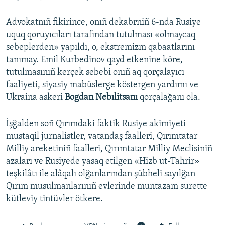
Advokatnıñ fikirince, onıñ dekabrniñ 6-nda Rusiye
uquq qoruyıcıları tarafından tutulması «olmaycaq
sebeplerden» yapıldı, o, ekstremizm qabaatlarını
tanımay. Emil Kurbedinov qayd etkenine köre,
tutulmasınıñ kerçek sebebi onıñ aq qorçalayıcı
faaliyeti, siyasiy mabüslerge köstergen yardımı ve
Ukraina askeri
Bogdan Nebılitsanı
qorçalağanı ola.
İşğalden soñ Qırımdaki faktik Rusiye akimiyeti
mustaqil jurnalistler, vatandaş faalleri, Qırımtatar
Milliy areketiniñ faalleri, Qırımtatar Milliy Meclisiniñ
azaları ve Rusiyede yasaq etilgen «Hizb ut-Tahrir»
teşkilâtı ile alâqalı olğanlarından şübheli sayılğan
Qırım musulmanlarınıñ evlerinde muntazam surette
kütleviy tintüvler ötkere.