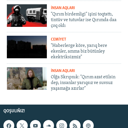
İNSAN AQLARI
"Qırım birdemligi" işini toqtattı,
tintüv ve tutuvlar ise Qırımda daa
çoq oldı
CEMİYET
"Haberlerge köre, yarıq bere
ekenler, amma biz bütünley
ekektriksizmiz"
İNSAN AQLARI
Olğa Skrıpnık: "Qırım azat etilsin
dep, insanlar yarıqsız ve suvsuz
yaşamağa azırlar"
QOŞULIÑIZ!