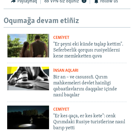
Paylaşmaq
VPN-siz oquñız
Follow us
Oqumağa devam etiñiz
CEMİYET
"Er şeyni eki künde taşlap kettim".
Seferberlik qorqusı rusiyelilerni
kene memleketten quva
İNSAN AQLARI
Bir an – ve casussıñ. Qırım
mahkemeleri devlet hainligi
qabaatlavlarını daqqalar içinde
nasıl baqalar
CEMİYET
"Er kes qaça, er kes kete": cenk
Qırımdaki Rusiye turistlerine nasıl
barıp yetti