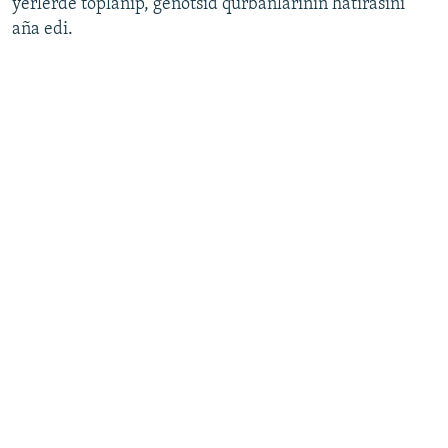
yerlerde toplanıp, genotsid qurbanlarınıñ hatırasını
aña edi.