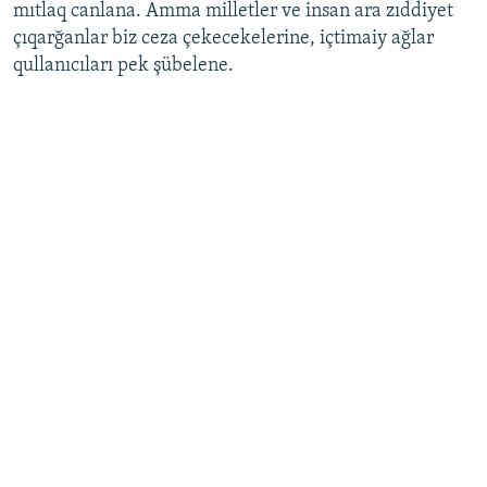
mıtlaq canlana. Amma milletler ve insan ara zıddiyet
çıqarğanlar biz ceza çekecekelerine, içtimaiy ağlar
qullanıcıları pek şübelene.