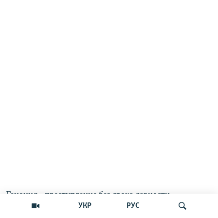
Геноцид - преступление без срока давности
УКР
РУС
pic.twitter.com/LzxrH0YTqD