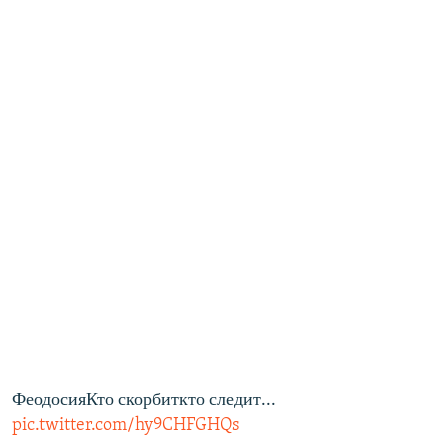
ФеодосияКто скорбиткто следит...
pic.twitter.com/hy9CHFGHQs