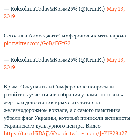
— RoksolanaToday&Крым25% (@KrimRt)
May 18,
2019
Сегодня в АкмесджитеСимферопольпамять народа
pic.twitter.com/GoB7iBPfG3
— RoksolanaToday&Крым25% (@KrimRt)
May 18,
2019
Крым. Оккупанты в Симферополе попросили
разойтись участников собрания у памятного знака
жертвам депортации крымских татар на
железнодорожном вокзале, а с самого памятника
убрали флаг Украины, который принесли активисты
Украинского культурного центра. Видео
https://t.co/HiDAjJ7V7z
pic.twitter.com/JeYf82842Z