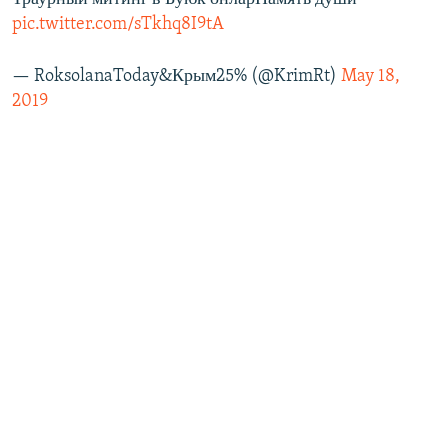
pic.twitter.com/sTkhq8I9tA
— RoksolanaToday&Крым25% (@KrimRt)
May 18,
2019