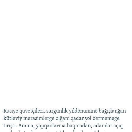
Rusiye quvetçileri, sürgünlik yıldönümine bağışlanğan
kütleviy merasimlerge olğanı qadar yol bermemege
tırıştı. Amma, yapqanlarına baqmadan, adamlar açıq