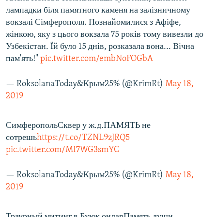
лампадки біля памятного каменя на залізничному
вокзалі Сімферополя. Познайомилися з Афіфе,
жінкою, яку з цього вокзала 75 років тому вивезли до
Узбекістан. Їй було 15 днів, розказала вона... Вічна
пам'ять!"
pic.twitter.com/embNoFOGbA
— RoksolanaToday&Крым25% (@KrimRt)
May 18,
2019
СимферопольСквер у ж.д.ПАМЯТЬ не
сотрешь
https://t.co/TZNL9zJRQ5
pic.twitter.com/MI7WG3smYC
— RoksolanaToday&Крым25% (@KrimRt)
May 18,
2019
Траурный митинг в Буюк онларПамять души