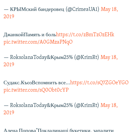
— КРЫМский бандеровец (@CrimeaUA1)
May 18,
2019
ДжанкойПамять и боль
https://t.co/zBmTzOzEHk
pic.twitter.com/A0GMzaPNqO
— RoksolanaToday&Крым25% (@KrimRt)
May 18,
2019
Судакс.КъозВспомнить все...
https://t.co/sQ7ZGOeYGO
pic.twitter.com/sQ0Obt0cYP
— RoksolanaToday&Крым25% (@KrimRt)
May 18,
2019
Алена Попова"Поклалинаші букетики, запалити