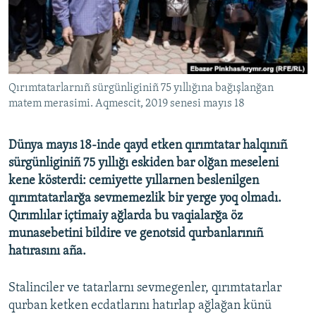
Русский
Українською
QOŞULIÑIZ!
Qırımtatarlarnıñ sürgünliginiñ 75 yıllığına bağışlanğan
matem merasimi. Aqmescit, 2019 senesi mayıs 18
Dünya mayıs 18-inde qayd etken qırımtatar halqınıñ
RFE/RS bütün saytları
sürgünliginiñ 75 yıllığı eskiden bar olğan meseleni
kene kösterdi: cemiyette yıllarnen beslenilgen
qırımtatarlarğa sevmemezlik bir yerge yoq olmadı.
Qırımlılar içtimaiy ağlarda bu vaqialarğa öz
munasebetini bildire ve genotsid qurbanlarınıñ
hatırasını aña.
Stalinciler ve tatarlarnı sevmegenler, qırımtatarlar
qurban ketken ecdatlarını hatırlap ağlağan künü