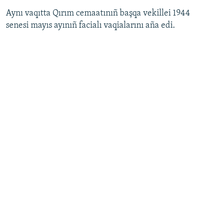
Aynı vaqıtta Qırım cemaatınıñ başqa vekillei 1944
senesi mayıs ayınıñ facialı vaqialarını aña edi.