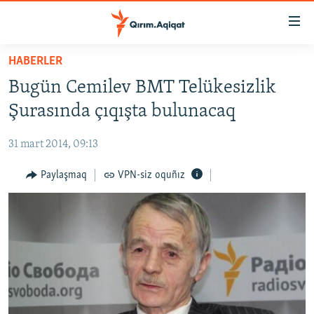
Link
açıqlığı
Esas
HABERLER
mündericege
HABERLER
Bugün Cemilev BMT Telükesizlik
qaytmaq
SİYASET
Baş
Şurasında çıqışta bulunacaq
İQTİSADİYAT
navigatsiyağa
qaytmaq
31 mart 2014, 09:13
CEMİYET
Qıdıruvğa
MEDENİYET
Paylaşmaq
VPN-siz oquñız
qaytmaq
İNSAN AQLARI
VİDEO
SÜRET
BLOGLAR
FİKİR