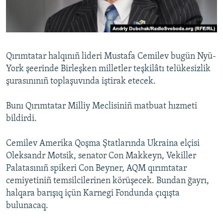
Русский
Українською
Qırımtatar halqınıñ lideri Mustafa Cemilev bugün Nyü-
QOŞULIÑIZ!
York şeerinde Birleşken milletler teşkilâtı telükesizlik
şurasınınıñ toplaşuvında iştirak etecek.
Bunı Qırımtatar Milliy Meclisiniñ matbuat hızmeti
RFE/RS bütün saytları
bildirdi.
Cemilev Amerika Qoşma Ştatlarında Ukraina elçisi
Oleksandr Motsik, senator Con Makkeyn, Vekiller
Palatasınıñ spikeri Con Beyner, AQM qırımtatar
cemiyetiniñ temsilcilerinen körüşecek. Bundan ğayrı,
halqara barışıq içün Karnegi Fondunda çıqışta
bulunacaq.