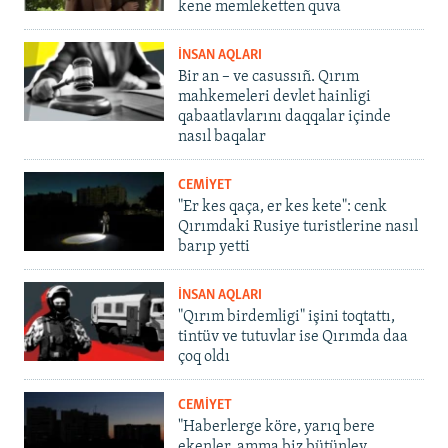
kene memleketten quva
İNSAN AQLARI
Bir an – ve casussıñ. Qırım
mahkemeleri devlet hainligi
qabaatlavlarını daqqalar içinde
nasıl baqalar
CEMİYET
"Er kes qaça, er kes kete": cenk
Qırımdaki Rusiye turistlerine nasıl
barıp yetti
İNSAN AQLARI
"Qırım birdemligi" işini toqtattı,
tintüv ve tutuvlar ise Qırımda daa
çoq oldı
CEMİYET
"Haberlerge köre, yarıq bere
ekenler, amma biz bütünley