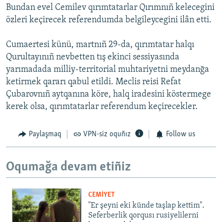
Bundan evel Cemilev qırımtatarlar Qırımnıñ kelecegini
özleri keçirecek referendumda belgileycegini ilân etti.
Cumaertesi künü, martnıñ 29-da, qırımtatar halqı
Qurultayınıñ nevbetten tış ekinci sessiyasında
yarımadada milliy-territorial muhtariyetni meydanğa
ketirmek qararı qabul etildi. Meclis reisi Refat
Çubarovnıñ aytqanına köre, halq iradesini köstermege
kerek olsa, qırımtatarlar referendum keçirecekler.
Paylaşmaq
VPN-siz oquñız
Follow us
Oqumağa devam etiñiz
CEMİYET
"Er şeyni eki künde taşlap kettim".
Seferberlik qorqusı rusiyelilerni