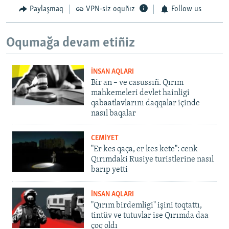
Paylaşmaq
VPN-siz oquñız
Follow us
Oqumağa devam etiñiz
İNSAN AQLARI
Bir an – ve casussıñ. Qırım
mahkemeleri devlet hainligi
qabaatlavlarını daqqalar içinde
nasıl baqalar
CEMİYET
"Er kes qaça, er kes kete": cenk
Qırımdaki Rusiye turistlerine nasıl
barıp yetti
İNSAN AQLARI
"Qırım birdemligi" işini toqtattı,
tintüv ve tutuvlar ise Qırımda daa
çoq oldı