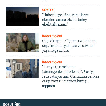
CEMİYET
"Haberlerge köre, yarıq bere
ekenler, amma biz bütünley
ekektriksizmiz"
İNSAN AQLARI
Olğa Skrıpnık: "Qırım azat etilsin
dep, insanlar yarıqsız ve suvsuz
yaşamağa azırlar"
İNSAN AQLARI
"Rusiye Qırımda onı
istemegenlerini bile edi". Rusiye
Federatsiyasınıñ Qırımdaki cenkke
qarşı narazılıqlarnen küreşi
aqqında
QOŞULIÑIZ!