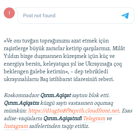
«Ve onı tuvğan toprağımıznı azat etmek içün
raşistlerge büyük zararlar ketirip qarşılarmız. Milât
Yıldızı bizge duşmannen küreşmek içün küç ve
energiya bersin, keleyatqan yıl ise Ukrayınağa çoq
beklengen ğalebe ketirsin», – dep tebrikledi
ukrayınalılarnı Baş istihbarat idaresiniñ reberi.
Roskomnadzor
Qırım.Aqiqat
saytını blok etti.
Qırım.Aqiqatnı
küzgü saytı vastasınen oqumaq
mümkün:
https://d1ug5n8f9xpr1h.cloudfront.net
. Esas
adise-vaqialarnı
Qırım.Aqiqatnıñ
Telegram
ve
İnstagram
saifelerinden taqip etiñiz.