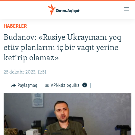
Link
açıqlığı
Esas
HABERLER
mündericege
HABERLER
Budanov: «Rusiye Ukrayınanı yoq
qaytmaq
SİYASET
Baş
etüv planlarını iç bir vaqıt yerine
İQTİSADİYAT
navigatsiyağa
ketirip olamaz»
qaytmaq
CEMİYET
Qıdıruvğa
25 dekabr 2023, 11:51
MEDENİYET
qaytmaq
Paylaşmaq
VPN-siz oquñız
İNSAN AQLARI
VİDEO
SÜRET
BLOGLAR
FİKİR