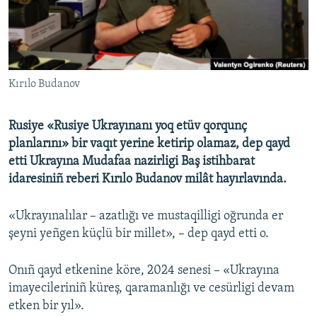
Русский
Українською
Kırılo Budanov
QOŞULIÑIZ!
Rusiye «Rusiye Ukrayınanı yoq etüv qorqunç
planlarını
»
bir vaqıt yerine ketirip olamaz, dep qayd
RFE/RS bütün saytları
etti Ukrayına Mudafaa nazirligi Baş istihbarat
idaresiniñ reberi Kırılo Budanov milât hayırlavında.
«Ukrayınalılar – azatlığı ve mustaqilligi oğrunda er
şeyni yeñgen küçlü bir millet», – dep qayd etti o.
Onıñ qayd etkenine köre, 2024 senesi – «Ukrayına
imayecileriniñ küreş, qaramanlığı ve cesürligi devam
etken bir yıl».