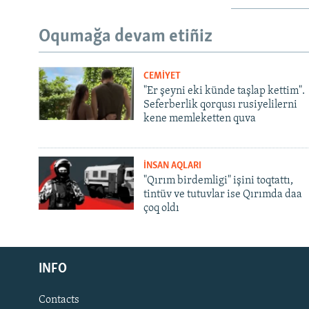
Oqumağa devam etiñiz
CEMİYET
"Er şeyni eki künde taşlap kettim".
Seferberlik qorqusı rusiyelilerni
kene memleketten quva
İNSAN AQLARI
"Qırım birdemligi" işini toqtattı,
tintüv ve tutuvlar ise Qırımda daa
çoq oldı
Русский
INFO
Українською
Contacts
QOŞULIÑIZ!