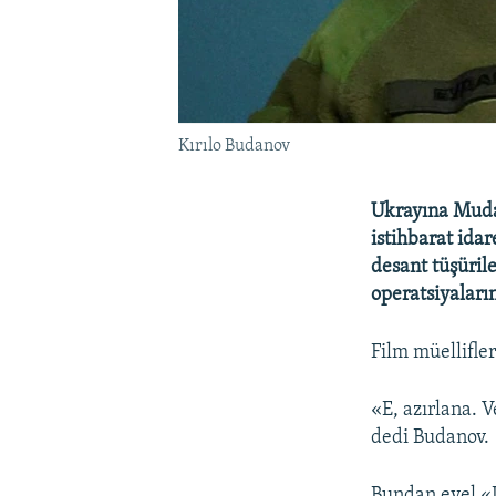
Kırılo Budanov
Ukrayına Mudaf
istihbarat ida
desant tüşüril
operatsiyalarını
Film müellifle
«E, azırlana. 
dedi Budanov.
Bundan evel «