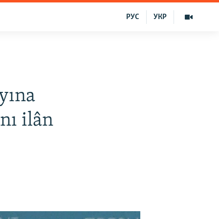
РУС
УКР
yına
nı ilân