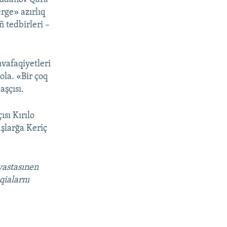
rge» azırlıq
 tedbirleri –
vafaqiyetleri
ola. «Bir çoq
aşçısı.
ısı Kırılo
aşlarğa Keriç
vastasınen
qialarnı