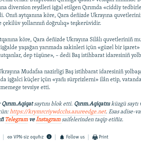
na diversion reydleri işğal etilgen Qırımda «ciddiy tedbirle
rdi. Onıñ aytqanına köre, Qara deñizde Ukrayına quvetleriniñ
 çekilüv yollarınıñ doğrulıq» teşkerüvidir.
qanına köre, Qara deñizde Ukrayına Silâlı quvetleriniñ mu
 işğalde yaşağan yarımada sakinleri içün «güzel bir işaret» 
utqanlar, dep tüşüne», – dedi Baş istihbarat idaresiniñ yolb
krayına Mudafaa nazirligi Baş istihbarat idaresiniñ yolbaşç
a işğalci küçler içün «yañı sürprizlerni» ilân etip, vatand
memege tevsiye etti.
r
Qırım.Aqiqat
saytını blok etti.
Qırım.Aqiqatnı
küzgü saytı 
kün:
https://krymrcriywdcchs.azureedge.net
. Esas adise-va
ıñ
Telegram
ve
İnstagram
saifelerinden taqip etiñiz.
VPN-siz oquñız
Follow us
Print