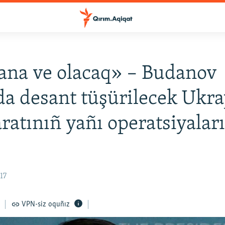
ana ve olacaq» – Budanov
a desant tüşürilecek Ukra
aratınıñ yañı operatsiyaları
17
VPN-siz oquñız