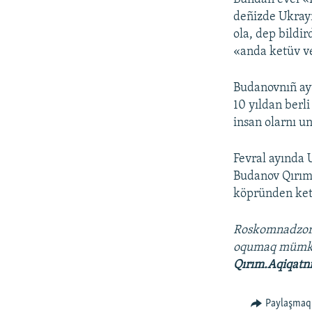
deñizde Ukrayı
ola, dep bildi
«anda ketüv ve
Budanovnıñ ayt
10 yıldan berli
insan olarnı un
Fevral ayında U
Budanov Qırımd
köpründen ket
Roskomnadzo
oqumaq müm
Qırım.Aqiqatn
Paylaşmaq