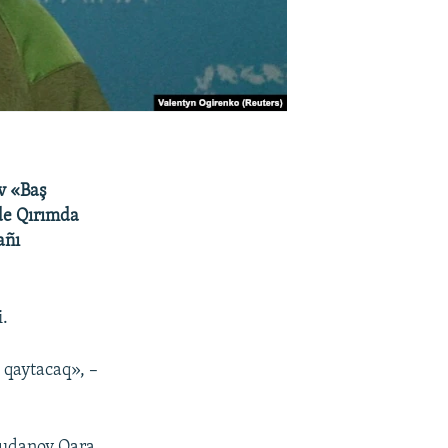
v «Baş
nde Qırımda
añı
i.
 qaytacaq», –
Budanov Qara