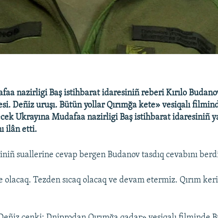
aa nazirligi Baş istihbarat idaresiniñ reberi Kırılo Budano
resi. Deñiz uruşı. Bütün yollar Qırımğa kete» vesiqalı filmi
ecek Ukrayına Mudafaa nazirligi Baş istihbarat idaresiniñ y
 ilân etti.
riniñ suallerine cevap bergen Budanov tasdıq cevabını berd
Ve olacaq. Tezden sıcaq olacaq ve devam etermiz. Qırım keri
Deñiz cenki: Dniprodan Qırımğa qadar» vesiqalı filminde 