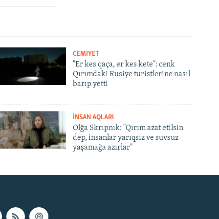
CEMİYET
"Er kes qaça, er kes kete": cenk
Qırımdaki Rusiye turistlerine nasıl
barıp yetti
İNSAN AQLARI
Olğa Skrıpnık: "Qırım azat etilsin
dep, insanlar yarıqsız ve suvsuz
yaşamağa azırlar"