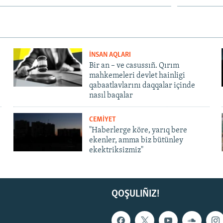
İNSAN AQLARI
Bir an – ve casussıñ. Qırım
mahkemeleri devlet hainligi
qabaatlavlarını daqqalar içinde
nasıl baqalar
CEMİYET
"Haberlerge köre, yarıq bere
ekenler, amma biz bütünley
ekektriksizmiz"
QOŞULIÑIZ!