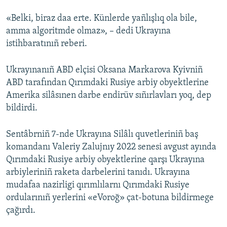
«Belki, biraz daa erte. Künlerde yañlışlıq ola bile,
amma algoritmde olmaz», – dedi Ukrayına
istihbaratınıñ reberi.
Ukrayınanıñ ABD elçisi Oksana Markarova Kyivniñ
ABD tarafından Qırımdaki Rusiye arbiy obyektlerine
Amerika silâsınen darbe endirüv sıñırlavları yoq, dep
bildirdi.
Sentâbrniñ 7-nde Ukrayına Silâlı quvetleriniñ baş
komandanı Valeriy Zalujnıy 2022 senesi avgust ayında
Qırımdaki Rusiye arbiy obyektlerine qarşı Ukrayına
arbiyleriniñ raketa darbelerini tanıdı. Ukrayına
mudafaa nazirligi qırımlılarnı Qırımdaki Rusiye
ordularınıñ yerlerini «eVoroğ» çat-botuna bildirmege
çağırdı.