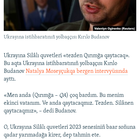
Русский
Українською
Ukrayına istihbaratınıñ yolbaşçısı Kırılo Budanov
QOŞULIÑIZ!
Ukrayına Silâlı quvetleri «tezden Qırımğa qaytacaq».
Bu aqta Ukrayına istihbaratınıñ yolbaşçısı Kırılo
RFE/RS bütün saytları
Budanov
Natalya Moseyçukqa bergen intervyüsında
ayttı.
«Men anda (Qırımğa –
QA
) çoq bardım. Bu menim
ekinci vatanım. Ve anda qaytacaqmız. Tezden. Silânen
qaytacaqmız», – dedi Budanov.
O, Ukrayına Silâlı quvetleri 2023 senesiniñ baar soñuna
qadar yarımadağa kirer, dep tahmin ete.