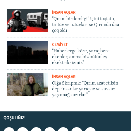
İNSAN AQLARI
"Qırım birdemligi" işini toqtattı,
tintüv ve tutuvlar ise Qırımda daa
çoq oldı
CEMİYET
"Haberlerge köre, yarıq bere
ekenler, amma biz bütünley
ekektriksizmiz"
İNSAN AQLARI
Olğa Skrıpnık: "Qırım azat etilsin
dep, insanlar yarıqsız ve suvsuz
yaşamağa azırlar"
QOŞULIÑIZ!