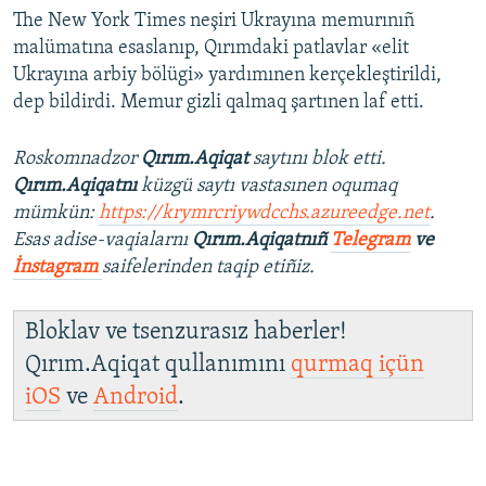
The New York Times neşiri Ukrayına memurınıñ
malümatına esaslanıp, Qırımdaki patlavlar «elit
Ukrayına arbiy bölügi» yardımınen kerçekleştirildi,
dep bildirdi. Memur gizli qalmaq şartınen laf etti.
Roskomnadzor
Qırım.Aqiqat
saytını blok etti.
Qırım.Aqiqatnı
küzgü saytı vastasınen oqumaq
mümkün:
https://krymrcriywdcchs.azureedge.net
.
Esas adise-vaqialarnı
Qırım.Aqiqatnıñ
Telegram
ve
İnstagram
saifelerinden taqip etiñiz.
Bloklav ve tsenzurasız haberler!
Qırım.Aqiqat qullanımını
qurmaq içün
iOS
ve
Android
.