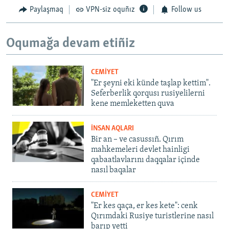
Paylaşmaq
VPN-siz oquñız
Follow us
Oqumağa devam etiñiz
CEMİYET
"Er şeyni eki künde taşlap kettim".
Seferberlik qorqusı rusiyelilerni
kene memleketten quva
İNSAN AQLARI
Bir an – ve casussıñ. Qırım
mahkemeleri devlet hainligi
qabaatlavlarını daqqalar içinde
nasıl baqalar
CEMİYET
"Er kes qaça, er kes kete": cenk
Qırımdaki Rusiye turistlerine nasıl
barıp yetti