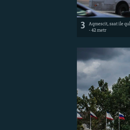
3
Aqmescit, saat ile qu
- 42 metr