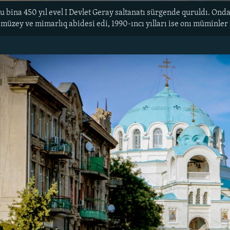
 bina 450 yıl evel I Devlet Geray saltanatı sürgende quruldı. Onda
müzey ve mimarlıq abidesi edi, 1990-ıncı yılları ise onı müminler 