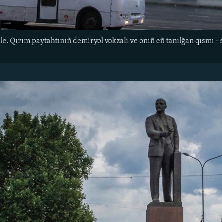
lle. Qırım paytahtınıñ demiryol vokzalı ve onıñ eñ tanılğan qısmı - s