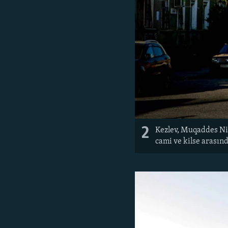
2
Kezlev, Muqaddes Nik
cami ve kilse arasın