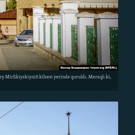
y Mirlikiyskiyniñ kilsesi yerinde quruldı. Meraqlı ki,