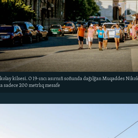
olay kilsesi. O 19-ıncı asırnıñ soñunda dağılğan Muqaddes Nikole
da sadece 200 metrlıq mesafe