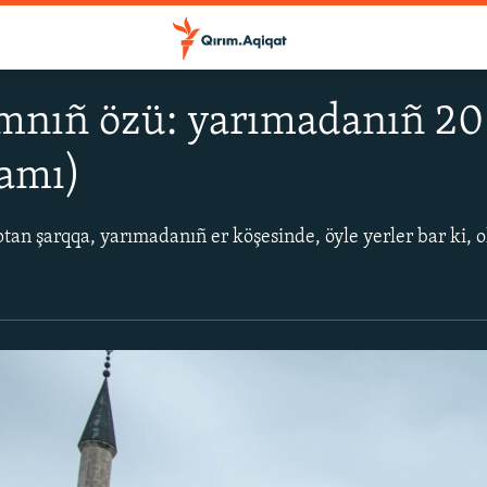
mnıñ özü: yarımadanıñ 20 b
lamı)