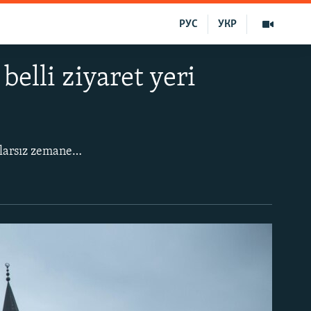
РУС
УКР
elli ziyaret yeri
Şimalden cenüpke, ğarptan şarqqa, yarımadanıñ er köşesinde, öyle yerler bar ki, olarsız zemaneviy Qırım iç tasavur etilmez. Kezlevdeki (Yevpatoriya) Cuma Caminiñ minarelerinden başlap Kefedeki (Feodosiya) Ceneviz qalesiniñ divar tişlerinece, Aqmescit vokzalınıñ qullesindeki saatlardan Hersones Tavriçeskiyniñ sutunlarına qadar.