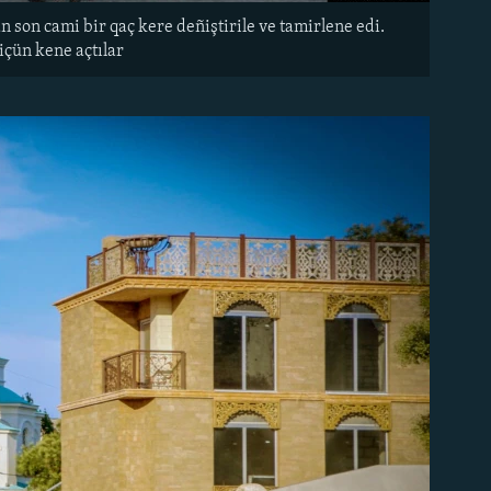
n son cami bir qaç kere deñiştirile ve tamirlene edi.
içün kene açtılar