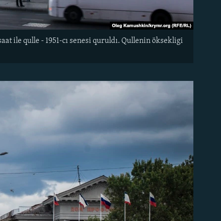
aat ile qulle - 1951-cı senesi quruldı. Qullenin öksekligi