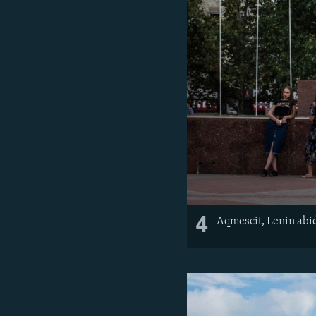
4
Aqmescit, Lenin abid