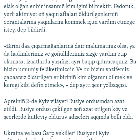
elâk olğan er bir insannıñ kimligini bilmektir. Fedoruk,
yerli akimiyet eñ yaqın aftaları öldürilgenlerniñ
qorantalarına yaqınlarını kömmek içün yardım etmege
istey, dep bildirdi.
«Birini daa çıqarmağanlarına dair malümatıñız olsa, ya
da hadimlerimiz ve göñüllilerimiz sizge yardım etip
olamasa, izaatlarda yazıñız, ayrı baqıp qıdıracaqmız. Bu
bizim umumiy felâketimizdir. Ve bu bizim vazifemiz –
qabaatsız öldürilgen er biriniñ kim olğanını bilmek ve
keregi kibi defin etmek», – dep ayttı şeer yolbaşçısı.
Aprelniñ 2-de Kyiv vilâyeti Rusiye ordusından azat
etildi. Rusiye ordusı çekilgen soñ azat etilgen köy ve
şeerlerde kütleviy öldürüv adiseleri aqqında belli oldı.
Ukraina ve bazı Ğarp vekilleri Rusiyeni Kyiv