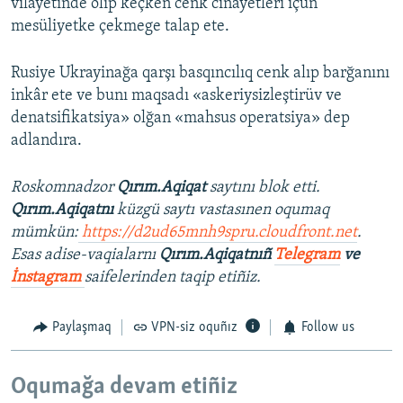
vilâyetinde olıp keçken cenk cinayetleri içün
mesüliyetke çekmege talap ete.
Rusiye Ukrayinağa qarşı basqıncılıq cenk alıp barğanını
inkâr ete ve bunı maqsadı «askeriysizleştirüv ve
denatsifikatsiya» olğan «mahsus operatsiya» dep
adlandıra.
Roskomnadzor
Qırım.Aqiqat
saytını blok etti.
Qırım.Aqiqatnı
küzgü saytı vastasınen oqumaq
mümkün:
https://d2ud65mnh9spru.cloudfront.net
.
Esas adise-vaqialarnı
Qırım.Aqiqatnıñ
Telegram
ve
İnstagram
saifelerinden taqip etiñiz.
Paylaşmaq
VPN-siz oquñız
Follow us
Oqumağa devam etiñiz