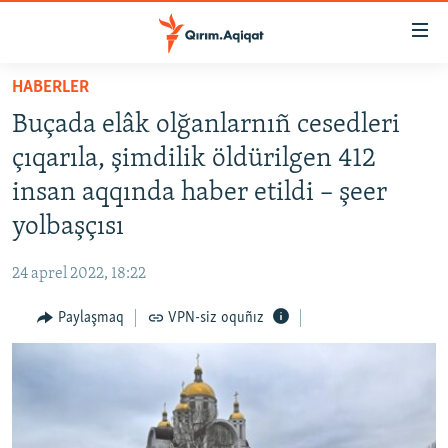
Link
açıqlığı
Esas
HABERLER
mündericege
HABERLER
Buçada elâk olğanlarnıñ cesedleri
qaytmaq
SİYASET
Baş
çıqarıla, şimdilik öldürilgen 412
İQTİSADİYAT
navigatsiyağa
insan aqqında haber etildi – şeer
qaytmaq
CEMİYET
yolbaşçısı
Qıdıruvğa
MEDENİYET
qaytmaq
24 aprel 2022, 18:22
İNSAN AQLARI
Paylaşmaq
VPN-siz oquñız
VİDEO
SÜRET
BLOGLAR
FİKİR