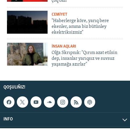
çoq oldı
CEMİYET
"Haberlerge köre, yarıq bere
ekenler, amma biz bütünley
ekektriksizmiz"
İNSAN AQLARI
Olğa Skrıpnık: "Qırım azat etilsin
dep, insanlar yarıqsız ve suvsuz
yaşamağa azırlar"
QOŞULIÑIZ!
INFO