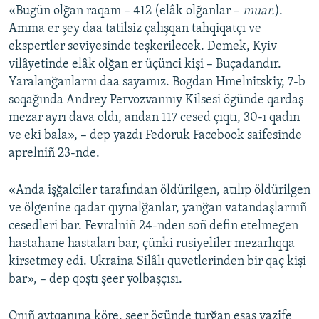
«Bugün olğan raqam – 412 (elâk olğanlar –
muar.
).
Amma er şey daa tatilsiz çalışqan tahqiqatçı ve
ekspertler seviyesinde teşkerilecek. Demek, Kyiv
vilâyetinde elâk olğan er üçünci kişi – Buçadandır.
Yaralanğanlarnı daa sayamız. Bogdan Hmelnitskiy, 7-b
soqağında Andrey Pervozvannıy Kilsesi ögünde qardaş
mezar ayrı dava oldı, andan 117 cesed çıqtı, 30-ı qadın
ve eki bala», – dep yazdı Fedoruk Facebook saifesinde
aprelniñ 23-nde.
«Anda işğalciler tarafından öldürilgen, atılıp öldürilgen
ve ölgenine qadar qıynalğanlar, yanğan vatandaşlarnıñ
cesedleri bar. Fevralniñ 24-nden soñ defin etelmegen
hastahane hastaları bar, çünki rusiyeliler mezarlıqqa
kirsetmey edi. Ukraina Silâlı quvetlerinden bir qaç kişi
bar», – dep qoştı şeer yolbaşçısı.
Onıñ aytqanına köre, şeer ögünde turğan esas vazife