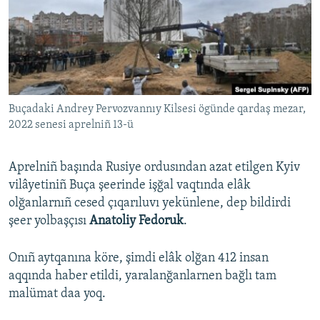
Русский
Українською
QOŞULIÑIZ!
Buçadaki Andrey Pervozvannıy Kilsesi ögünde qardaş mezar,
2022 senesi aprelniñ 13-ü
RFE/RS bütün saytları
Aprelniñ başında Rusiye ordusından azat etilgen Kyiv
vilâyetiniñ Buça şeerinde işğal vaqtında elâk
olğanlarnıñ cesed çıqarıluvı yekünlene, dep bildirdi
şeer yolbaşçısı
Anatoliy Fedoruk
.
Onıñ aytqanına köre, şimdi elâk olğan 412 insan
aqqında haber etildi, yaralanğanlarnen bağlı tam
malümat daa yoq.