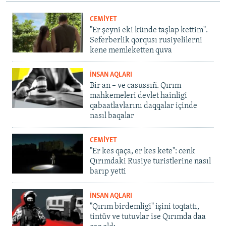
CEMİYET
"Er şeyni eki künde taşlap kettim".
Seferberlik qorqusı rusiyelilerni
kene memleketten quva
İNSAN AQLARI
Bir an – ve casussıñ. Qırım
mahkemeleri devlet hainligi
qabaatlavlarını daqqalar içinde
nasıl baqalar
CEMİYET
"Er kes qaça, er kes kete": cenk
Qırımdaki Rusiye turistlerine nasıl
barıp yetti
İNSAN AQLARI
"Qırım birdemligi" işini toqtattı,
tintüv ve tutuvlar ise Qırımda daa