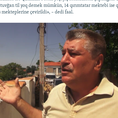
tuvğan til yoq demek mümkün, 14 qırımtatar mektebi ise qı
 mekteplerine çevirildi», – dedi faal.