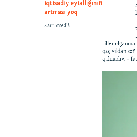
iqtisadiy eyiallığınıñ
artması yoq
Zair Smedlâ
tiller olğanına
qaç yıldan soñ 
qalmadı», – fa