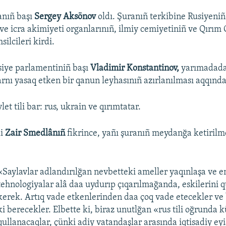
anıñ başı
Sergey Aksönov
oldı. Şuranıñ terkibine Rusiyeni
 ve icra akimiyeti organlarınıñ, ilmiy cemiyetiniñ ve Qırı
silcileri kirdi.
siye parlamentiniñ başı
Vladimir Konstantinov,
yarımadada
arnı yasaq etken bir qanun leyhasınıñ azırlanılması aqqında
et tili bar: rus, ukrain ve qırımtatar.
i
Zair Smedlânıñ
fikrince, yañı şuranıñ meydanğa ketirilme
«Saylavlar adlandırılğan nevbetteki ameller yaqınlaşa ve e
tehnologiyalar alâ daa uydurıp çıqarılmağanda, eskilerini 
kerek. Artıq vade etkenlerinden daa çoq vade etecekler ve 
ki berecekler. Elbette ki, biraz unutlğan «rus tili oğrunda k
qullanacaqlar, çünki adiy vatandaşlar arasında iqtisadiy eyi