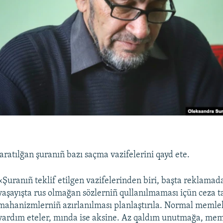
aratılğan şuranıñ bazı saçma vazifelerini qayd ete.
«Şuranıñ teklif etilgen vazifelerinden biri, başta reklamad
yaşayışta rus olmağan sözlerniñ qullanılmaması içün ceza t
mahanizmlerniñ azırlanılması planlaştırıla. Normal memle
yardım eteler, mında ise aksine. Az qaldım unutmağa, me