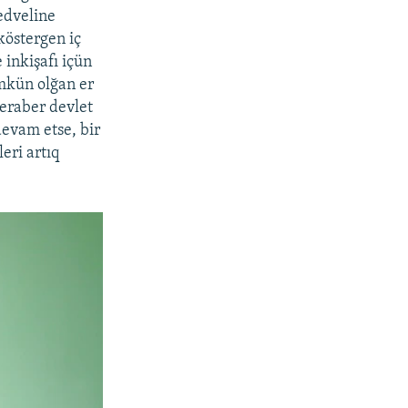
cedveline
köstergen iç
 inkişafı içün
mkün olğan er
beraber devlet
devam etse, bir
eri artıq