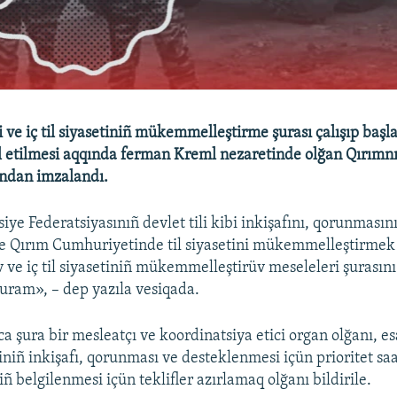
i ve iç til siyasetiniñ mükemmelleştirme şurası çalışıp başl
l etilmesi aqqında ferman Kreml nezaretinde olğan Qırımn
ından imzalandı.
siye Federatsiyasınıñ devlet tili kibi inkişafını, qorunmasın
e Qırım Cumhuriyetinde til siyasetini mükemmelleştirmek 
uv ve iç til siyasetiniñ mükemmelleştirüv meseleleri şurası
ram», – dep yazıla vesiqada.
 şura bir mesleatçı ve koordinatsiya etici organ olğanı, esa
iniñ inkişafı, qorunması ve desteklenmesi içün prioritet sa
 belgilenmesi içün teklifler azırlamaq olğanı bildirile.