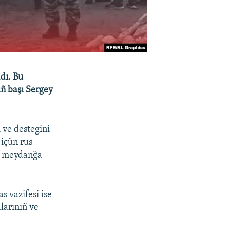
adı. Bu
ıñ başı Sergey
ı ve destegini
içün rus
nı meydanğa
s vazifesi ise
alarınıñ ve