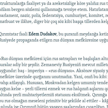
strukturalarğa faaliyet ya da areketsizlige köre yalıñız rus t
añlam bergen sözlerni qullanmağa tevsiye etem. Hatırlatam
parlament, nazir, polis, federatsiya, cumhuriyet, komitet, 
matbuat ve ilâhre, diger bir çoq söz kibi başqa tillerden kel
Qırımtatar faali
Edem Dudakov
, bu şuranıñ meydanğa ketir
Rusiyede propaganda etilgen rus dünyası mefküresine uyğu
«Rus dünyası mefküresi içün rus satrapları ve başlıqları alt
şuralar adiy bir şeydir. Zemaneviy Rusiyeniñ mevcut millet
uyğundır: baş - imperiya – «rus dünyası». Aksönov siyasiy 
mefküre üzerinde qurğanını unutmañız. Yani, onıñ bu kibi ı
yahşı añlayışlı. Hususan, Moskvadan kelgen umumiy tende
uyğun kelse – yerli tillerni ezmek ve rus halqınıñ aqlarını 
altında yerli muhtariyetlerniñ statusını eksiltmek. Qırımğa
bu rus olmağan meseleni primitiv bir şekilde al ettiler – kâğı
Asılında ise Qırımnıñ bütün yaşayış saalarından çıqarılğan. 