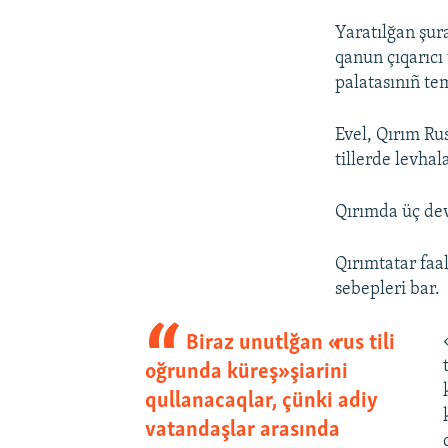
Yaratılğan şur
qanun çıqarıcı
palatasınıñ tem
Evel, Qırım Ru
tillerde levhal
Qırımda üç devl
Qırımtatar faal
sebepleri bar.
Biraz unutlğan «rus tili
oğrunda küreş» şiarini
qullanacaqlar, çünki adiy
vatandaşlar arasında