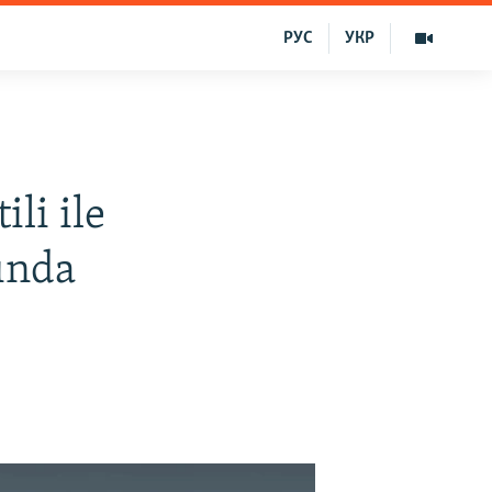
РУС
УКР
ili ile
qında