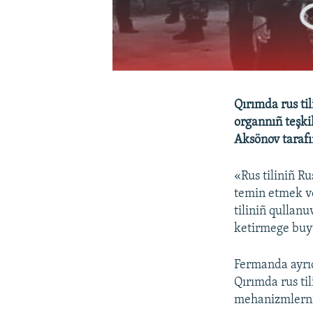
Qırımda rus til
organnıñ teşki
Aksönov taraf
«Rus tiliniñ Ru
temin etmek v
tiliniñ qullan
ketirmege buyu
Fermanda ayrıca
Qırımda rus til
mehanizmlerniñ