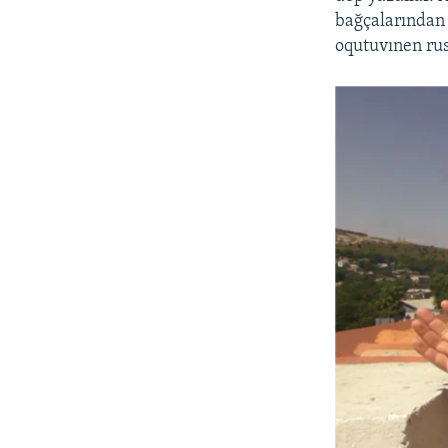
bağçalarından 
oqutuvınen rus