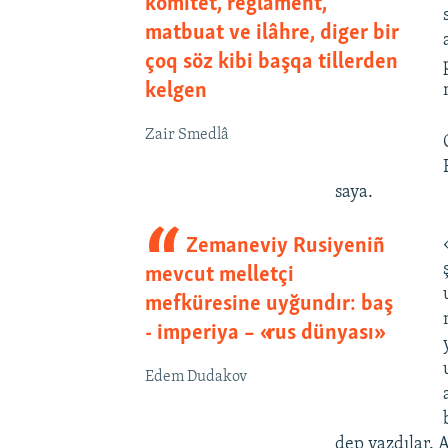
komitet, reglament,
matbuat ve ilâhre, diger bir
çoq söz kibi başqa tillerden
kelgen
Zair Smedlâ
saya.
Zemaneviy Rusiyeniñ
mevcut melletçi
mefküresine uyğundır: baş
- imperiya – «rus dünyası»
Edem Dudakov
dep yazdılar. 