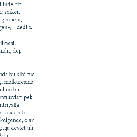
ilinde bir
: spiker,
reglament,
gen», – dedi o.
ilmesi,
ndır, dep
ında bu kibi rus
çi mefküresine
yolunı bu
ntıluvları pek
ntsiyağa
qorumaq adı
 kelgende, olar
tqa devlet tili
Bala