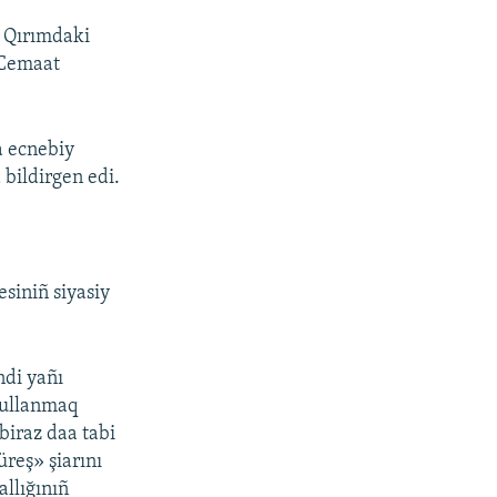
ñ Qırımdaki
m Cemaat
 ecnebiy
 bildirgen edi.
siniñ siyasiy
ndi yañı
qullanmaq
biraz daa tabi
üreş» şiarını
allığınıñ