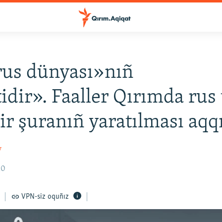
rus dünyası»nıñ
idir». Faaller Qırımda rus t
bir şuranıñ yaratılması aq
v
10
VPN-siz oquñız