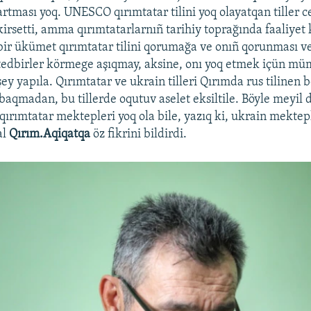
artması yoq. UNESCO qırımtatar tilini yoq olayatqan tiller 
kirsetti, amma qırımtatarlarnıñ tarihiy toprağında faaliyet 
bir ükümet qırımtatar tilini qorumağa ve onıñ qorunması ve
tedbirler körmege aşıqmay, aksine, onı yoq etmek içün mü
şey yapıla. Qırımtatar ve ukrain tilleri Qırımda rus tilinen 
 baqmadan, bu tillerde oqutuv aselet eksiltile. Böyle meyil 
qırımtatar mektepleri yoq ola bile, yazıq ki, ukrain mektepl
al
Qırım.Aqiqatqa
öz fikrini bildirdi.