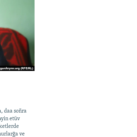
a, daa soñra
ayin etüv
ketlerde
murlarğa ve