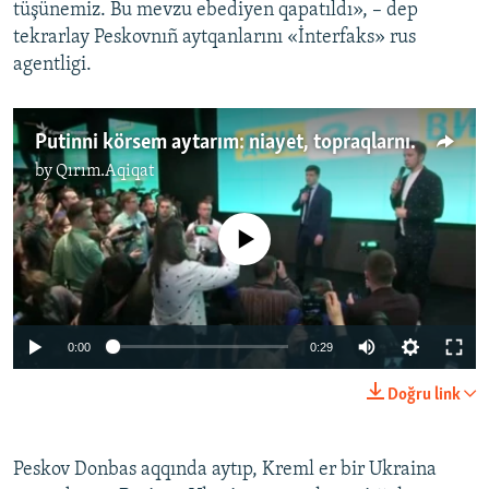
tüşünemiz. Bu mevzu ebediyen qapatıldı», – dep
tekrarlay Peskovnıñ aytqanlarını «İnterfaks» rus
agentligi.
Putinni körsem aytarım: niayet, topraqlarnı qaytardıñız – Zelenskıy (video)
by
Qırım.Aqiqat
No media source currently available
0:00
0:29
Doğru link
Peskov Donbas aqqında aytıp, Kreml er bir Ukraina