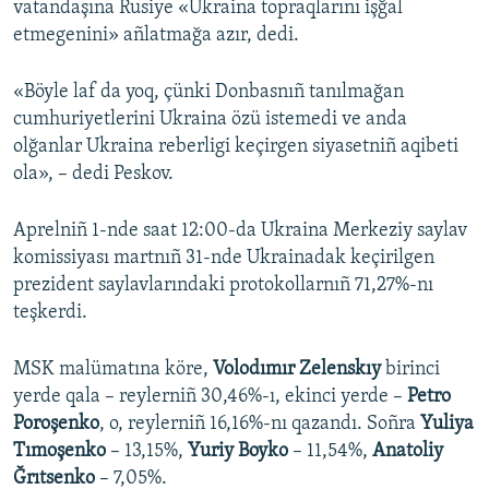
vatandaşına Rusiye «Ukraina topraqlarını işğal
etmegenini» añlatmağa azır, dedi.
«Böyle laf da yoq, çünki Donbasnıñ tanılmağan
cumhuriyetlerini Ukraina özü istemedi ve anda
olğanlar Ukraina reberligi keçirgen siyasetniñ aqibeti
ola», – dedi Peskov.
Aprelniñ 1-nde saat 12:00-da Ukraina Merkeziy saylav
komissiyası martnıñ 31-nde Ukrainadak keçirilgen
prezident saylavlarındaki protokollarnıñ 71,27%-nı
teşkerdi.
MSK malümatına köre,
Volodımır Zelenskıy
birinci
yerde qala – reylerniñ 30,46%-ı, ekinci yerde –
Petro
Poroşenko
, o, reylerniñ 16,16%-nı qazandı. Soñra
Yuliya
Tımoşenko
– 13,15%,
Yuriy Boyko
– 11,54%,
Anatoliy
Ğrıtsenko
– 7,05%.