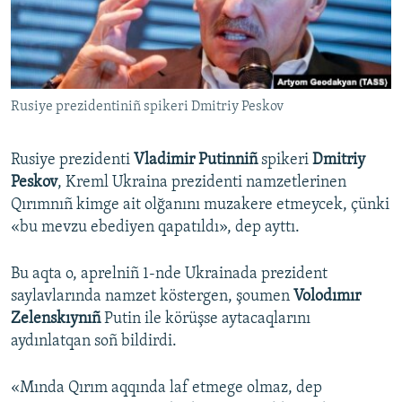
Русский
Українською
Rusiye prezidentiniñ spikeri Dmitriy Peskov
QOŞULIÑIZ!
Rusiye prezidenti
Vladimir Putinniñ
spikeri
Dmitriy
Peskov
, Kreml Ukraina prezidenti namzetlerinen
RFE/RS bütün saytları
Qırımnıñ kimge ait olğanını muzakere etmeycek, çünki
«bu mevzu ebediyen qapatıldı», dep ayttı.
Bu aqta o, aprelniñ 1-nde Ukrainada prezident
saylavlarında namzet köstergen, şoumen
Volodımır
Zelenskıynıñ
Putin ile körüşse aytacaqlarını
aydınlatqan soñ bildirdi.
«Mında Qırım aqqında laf etmege olmaz, dep