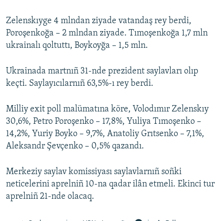
Zelenskıyge 4 mlndan ziyade vatandaş rey berdi,
Poroşenkoğa – 2 mlndan ziyade. Tımoşenkoğa 1,7 mln
ukrainalı qoltuttı, Boykoyğa – 1,5 mln.
Ukrainada martnıñ 31-nde prezident saylavları olıp
keçti. Saylayıcılarnıñ 63,5%-ı rey berdi.
Milliy exit poll malümatına köre, Volodımır Zelenskıy
30,6%, Petro Poroşenko – 17,8%, Yuliya Tımoşenko –
14,2%, Yuriy Boyko – 9,7%, Anatoliy Grıtsenko – 7,1%,
Aleksandr Şevçenko – 0,5% qazandı.
Merkeziy saylav komissiyası saylavlarnıñ soñki
neticelerini aprelniñ 10-na qadar ilân etmeli. Ekinci tur
aprelniñ 21-nde olacaq.