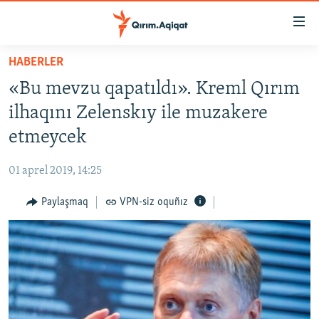
Link
açıqlığı
Esas
HABERLER
mündericege
HABERLER
«Bu mevzu qapatıldı». Kreml Qırım
qaytmaq
SİYASET
Baş
ilhaqını Zelenskıy ile muzakere
İQTİSADİYAT
navigatsiyağa
etmeycek
qaytmaq
CEMİYET
Qıdıruvğa
01 aprel 2019, 14:25
MEDENİYET
qaytmaq
Paylaşmaq
VPN-siz oquñız
İNSAN AQLARI
VİDEO
SÜRET
BLOGLAR
FİKİR