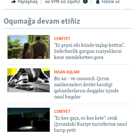
Paylaşmaq
VPN-siz oquñız
Follow us
Oqumağa devam etiñiz
CEMİYET
"Er şeyni eki künde taşlap kettim".
Seferberlik qorqusı rusiyelilerni
kene memleketten quva
İNSAN AQLARI
Bir an – ve casussıñ. Qırım
mahkemeleri devlet hainligi
qabaatlavlarını daqqalar içinde
nasıl baqalar
CEMİYET
"Er kes qaça, er kes kete": cenk
Qırımdaki Rusiye turistlerine nasıl
barıp yetti