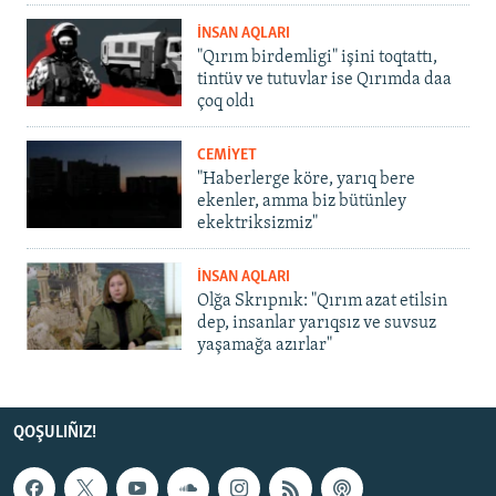
İNSAN AQLARI
"Qırım birdemligi" işini toqtattı,
tintüv ve tutuvlar ise Qırımda daa
çoq oldı
CEMİYET
"Haberlerge köre, yarıq bere
ekenler, amma biz bütünley
ekektriksizmiz"
İNSAN AQLARI
Olğa Skrıpnık: "Qırım azat etilsin
dep, insanlar yarıqsız ve suvsuz
yaşamağa azırlar"
QOŞULIÑIZ!